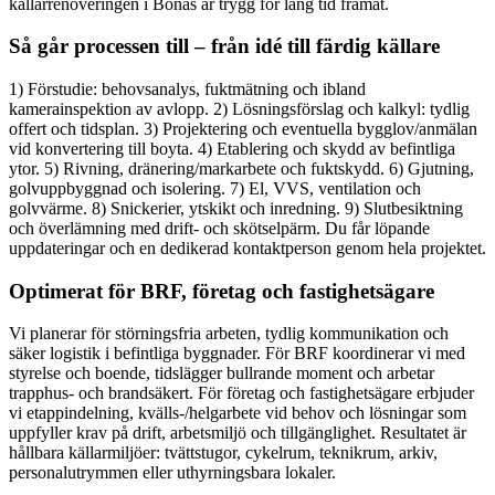
källarrenoveringen i Bonäs är trygg för lång tid framåt.
Så går processen till – från idé till färdig källare
1) Förstudie: behovsanalys, fuktmätning och ibland
kamerainspektion av avlopp. 2) Lösningsförslag och kalkyl: tydlig
offert och tidsplan. 3) Projektering och eventuella bygglov/anmälan
vid konvertering till boyta. 4) Etablering och skydd av befintliga
ytor. 5) Rivning, dränering/markarbete och fuktskydd. 6) Gjutning,
golvuppbyggnad och isolering. 7) El, VVS, ventilation och
golvvärme. 8) Snickerier, ytskikt och inredning. 9) Slutbesiktning
och överlämning med drift- och skötselpärm. Du får löpande
uppdateringar och en dedikerad kontaktperson genom hela projektet.
Optimerat för BRF, företag och fastighetsägare
Vi planerar för störningsfria arbeten, tydlig kommunikation och
säker logistik i befintliga byggnader. För BRF koordinerar vi med
styrelse och boende, tidslägger bullrande moment och arbetar
trapphus- och brandsäkert. För företag och fastighetsägare erbjuder
vi etappindelning, kvälls-/helgarbete vid behov och lösningar som
uppfyller krav på drift, arbetsmiljö och tillgänglighet. Resultatet är
hållbara källarmiljöer: tvättstugor, cykelrum, teknikrum, arkiv,
personalutrymmen eller uthyrningsbara lokaler.