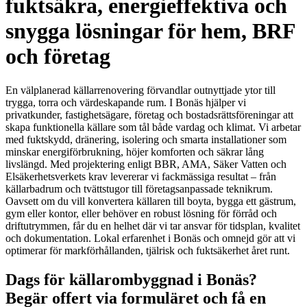
fuktsäkra, energieffektiva och
snygga lösningar för hem, BRF
och företag
En välplanerad källarrenovering förvandlar outnyttjade ytor till
trygga, torra och värdeskapande rum. I Bonäs hjälper vi
privatkunder, fastighetsägare, företag och bostadsrättsföreningar att
skapa funktionella källare som tål både vardag och klimat. Vi arbetar
med fuktskydd, dränering, isolering och smarta installationer som
minskar energiförbrukning, höjer komforten och säkrar lång
livslängd. Med projektering enligt BBR, AMA, Säker Vatten och
Elsäkerhetsverkets krav levererar vi fackmässiga resultat – från
källarbadrum och tvättstugor till företagsanpassade teknikrum.
Oavsett om du vill konvertera källaren till boyta, bygga ett gästrum,
gym eller kontor, eller behöver en robust lösning för förråd och
driftutrymmen, får du en helhet där vi tar ansvar för tidsplan, kvalitet
och dokumentation. Lokal erfarenhet i Bonäs och omnejd gör att vi
optimerar för markförhållanden, tjälrisk och fuktsäkerhet året runt.
Dags för källarombyggnad i Bonäs?
Begär offert via formuläret och få en