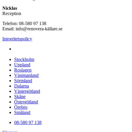
Nicklas
Reception
Telefon: 08-580 97 138
Email: info@renovera-källare.se
Integritetspolicy
Fuktanalys, Utredning, Dränering & Renovering av Källare
över hela Sverige:
Stockholm
Uppland
Roslagen
Västmanland
Sörmland
Dalarna
Västergötland
Skåne
Östergötland
Örebro
Småland
08-580 97 138