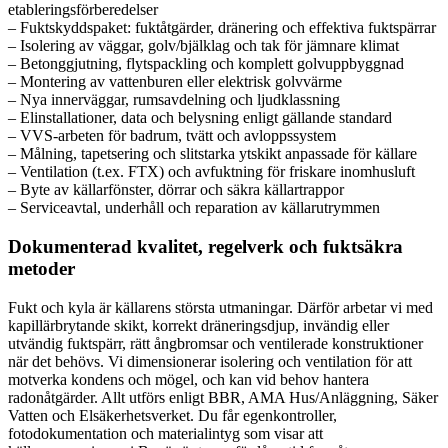
etableringsförberedelser
– Fuktskyddspaket: fuktåtgärder, dränering och effektiva fuktspärrar
– Isolering av väggar, golv/bjälklag och tak för jämnare klimat
– Betonggjutning, flytspackling och komplett golvuppbyggnad
– Montering av vattenburen eller elektrisk golvvärme
– Nya innerväggar, rumsavdelning och ljudklassning
– Elinstallationer, data och belysning enligt gällande standard
– VVS-arbeten för badrum, tvätt och avloppssystem
– Målning, tapetsering och slitstarka ytskikt anpassade för källare
– Ventilation (t.ex. FTX) och avfuktning för friskare inomhusluft
– Byte av källarfönster, dörrar och säkra källartrappor
– Serviceavtal, underhåll och reparation av källarutrymmen
Dokumenterad kvalitet, regelverk och fuktsäkra
metoder
Fukt och kyla är källarens största utmaningar. Därför arbetar vi med
kapillärbrytande skikt, korrekt dräneringsdjup, invändig eller
utvändig fuktspärr, rätt ångbromsar och ventilerade konstruktioner
när det behövs. Vi dimensionerar isolering och ventilation för att
motverka kondens och mögel, och kan vid behov hantera
radonåtgärder. Allt utförs enligt BBR, AMA Hus/Anläggning, Säker
Vatten och Elsäkerhetsverket. Du får egenkontroller,
fotodokumentation och materialintyg som visar att