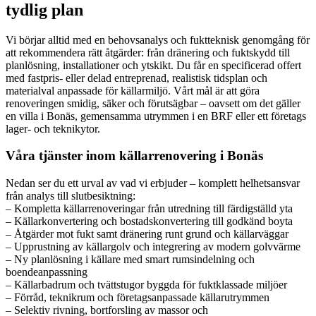
tydlig plan
Vi börjar alltid med en behovsanalys och fuktteknisk genomgång för
att rekommendera rätt åtgärder: från dränering och fuktskydd till
planlösning, installationer och ytskikt. Du får en specificerad offert
med fastpris- eller delad entreprenad, realistisk tidsplan och
materialval anpassade för källarmiljö. Vårt mål är att göra
renoveringen smidig, säker och förutsägbar – oavsett om det gäller
en villa i Bonäs, gemensamma utrymmen i en BRF eller ett företags
lager- och teknikytor.
Våra tjänster inom källarrenovering i Bonäs
Nedan ser du ett urval av vad vi erbjuder – komplett helhetsansvar
från analys till slutbesiktning:
– Kompletta källarrenoveringar från utredning till färdigställd yta
– Källarkonvertering och bostadskonvertering till godkänd boyta
– Åtgärder mot fukt samt dränering runt grund och källarväggar
– Upprustning av källargolv och integrering av modern golvvärme
– Ny planlösning i källare med smart rumsindelning och
boendeanpassning
– Källarbadrum och tvättstugor byggda för fuktklassade miljöer
– Förråd, teknikrum och företagsanpassade källarutrymmen
– Selektiv rivning, bortforsling av massor och