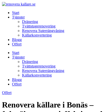
Skip
to
Start
content
Tjänster
Dränering
Tvättstugerenovering
Renovera Suterrängvåning
Källarkonvertering
Blogg
Offert
Start
Tjänster
Dränering
Tvättstugerenovering
Renovera Suterrängvåning
Källarkonvertering
Blogg
Offert
Offert
Renovera källare i Bonäs –