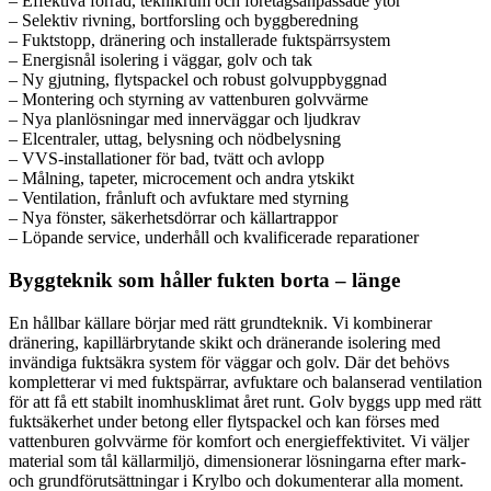
– Effektiva förråd, teknikrum och företagsanpassade ytor
– Selektiv rivning, bortforsling och byggberedning
– Fuktstopp, dränering och installerade fuktspärrsystem
– Energisnål isolering i väggar, golv och tak
– Ny gjutning, flytspackel och robust golvuppbyggnad
– Montering och styrning av vattenburen golvvärme
– Nya planlösningar med innerväggar och ljudkrav
– Elcentraler, uttag, belysning och nödbelysning
– VVS-installationer för bad, tvätt och avlopp
– Målning, tapeter, microcement och andra ytskikt
– Ventilation, frånluft och avfuktare med styrning
– Nya fönster, säkerhetsdörrar och källartrappor
– Löpande service, underhåll och kvalificerade reparationer
Byggteknik som håller fukten borta – länge
En hållbar källare börjar med rätt grundteknik. Vi kombinerar
dränering, kapillärbrytande skikt och dränerande isolering med
invändiga fuktsäkra system för väggar och golv. Där det behövs
kompletterar vi med fuktspärrar, avfuktare och balanserad ventilation
för att få ett stabilt inomhusklimat året runt. Golv byggs upp med rätt
fuktsäkerhet under betong eller flytspackel och kan förses med
vattenburen golvvärme för komfort och energieffektivitet. Vi väljer
material som tål källarmiljö, dimensionerar lösningarna efter mark-
och grundförutsättningar i Krylbo och dokumenterar alla moment.