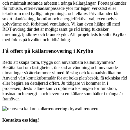
och minimalt störande arbeten i trånga källargångar. Företagskunder
får robusta, efterlevnadsanpassade ytor för lager, verkstad eller
teknikrum med tydliga utrymnings- och elkrav. Privatkunder får
smart planlösning, komfort och energieffektiva val, exempelvis
golvvärme och förbättrad ventilation. Vi kan även hjälpa till med
ROT-avdrag där det är möjligt samt ge råd kring fuktsäker
inredning, ljudkrav och brandskydd. Allt projektleds lokalt i Krylbo
med fokus på kvalitet och tidhållning.
Få offert på källarrenovering i Krylbo
Redo att skapa torra, trygga och användbara källarutrymmen?
Berätta kort om fastigheten, önskad användning och nuvarande
utmaningar så återkommer vi med förslag och kostnadsindikation.
Använd vårt kontaktformulär för att boka platsbesök, få tekniska råd
eller begära en detaljerad offert. Ju tidigare vi kommer in i
processen, desto lättare kan vi optimera lösningen för funktion,
kostnad och energi – och leverera en källare som håller i många år
framöver.
Kontakta oss idag!