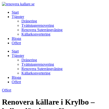
Skip
to
Start
content
Tjänster
Dränering
Tvättstugerenovering
Renovera Suterrängvåning
Källarkonvertering
Blogg
Offert
Start
Tjänster
Dränering
Tvättstugerenovering
Renovera Suterrängvåning
Källarkonvertering
Blogg
Offert
Offert
Renovera källare i Krylbo –