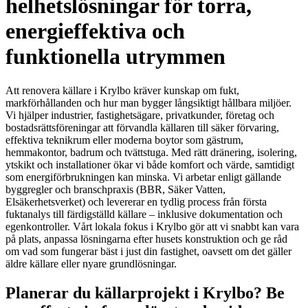
helhetslösningar för torra,
energieffektiva och
funktionella utrymmen
Att renovera källare i Krylbo kräver kunskap om fukt,
markförhållanden och hur man bygger långsiktigt hållbara miljöer.
Vi hjälper industrier, fastighetsägare, privatkunder, företag och
bostadsrättsföreningar att förvandla källaren till säker förvaring,
effektiva teknikrum eller moderna boytor som gästrum,
hemmakontor, badrum och tvättstuga. Med rätt dränering, isolering,
ytskikt och installationer ökar vi både komfort och värde, samtidigt
som energiförbrukningen kan minska. Vi arbetar enligt gällande
byggregler och branschpraxis (BBR, Säker Vatten,
Elsäkerhetsverket) och levererar en tydlig process från första
fuktanalys till färdigställd källare – inklusive dokumentation och
egenkontroller. Vårt lokala fokus i Krylbo gör att vi snabbt kan vara
på plats, anpassa lösningarna efter husets konstruktion och ge råd
om vad som fungerar bäst i just din fastighet, oavsett om det gäller
äldre källare eller nyare grundlösningar.
Planerar du källarprojekt i Krylbo? Be