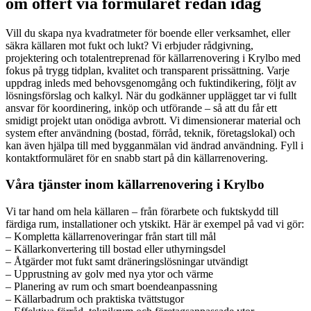
om offert via formuläret redan idag
Vill du skapa nya kvadratmeter för boende eller verksamhet, eller
säkra källaren mot fukt och lukt? Vi erbjuder rådgivning,
projektering och totalentreprenad för källarrenovering i Krylbo med
fokus på trygg tidplan, kvalitet och transparent prissättning. Varje
uppdrag inleds med behovsgenomgång och fuktindikering, följt av
lösningsförslag och kalkyl. När du godkänner upplägget tar vi fullt
ansvar för koordinering, inköp och utförande – så att du får ett
smidigt projekt utan onödiga avbrott. Vi dimensionerar material och
system efter användning (bostad, förråd, teknik, företagslokal) och
kan även hjälpa till med bygganmälan vid ändrad användning. Fyll i
kontaktformuläret för en snabb start på din källarrenovering.
Våra tjänster inom källarrenovering i Krylbo
Vi tar hand om hela källaren – från förarbete och fuktskydd till
färdiga rum, installationer och ytskikt. Här är exempel på vad vi gör:
– Kompletta källarrenoveringar från start till mål
– Källarkonvertering till bostad eller uthyrningsdel
– Åtgärder mot fukt samt dräneringslösningar utvändigt
– Upprustning av golv med nya ytor och värme
– Planering av rum och smart boendeanpassning
– Källarbadrum och praktiska tvättstugor