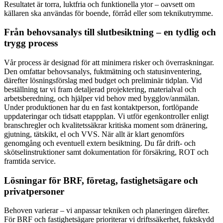
Resultatet är torra, luktfria och funktionella ytor – oavsett om
källaren ska användas för boende, förråd eller som teknikutrymme.
Från behovsanalys till slutbesiktning – en tydlig och
trygg process
Vår process är designad för att minimera risker och överraskningar.
Den omfattar behovsanalys, fuktmätning och statusinventering,
därefter lösningsförslag med budget och preliminär tidplan. Vid
beställning tar vi fram detaljerad projektering, materialval och
arbetsberedning, och hjälper vid behov med bygglov/anmälan.
Under produktionen har du en fast kontaktperson, fortlöpande
uppdateringar och tidsatt etappplan. Vi utför egenkontroller enligt
branschregler och kvalitetssäkrar kritiska moment som dränering,
gjutning, tätskikt, el och VVS. När allt är klart genomförs
genomgång och eventuell extern besiktning. Du får drift- och
skötselinstruktioner samt dokumentation för försäkring, ROT och
framtida service.
Lösningar för BRF, företag, fastighetsägare och
privatpersoner
Behoven varierar – vi anpassar tekniken och planeringen därefter.
För BRF och fastighetsägare prioriterar vi driftssäkerhet, fuktskydd