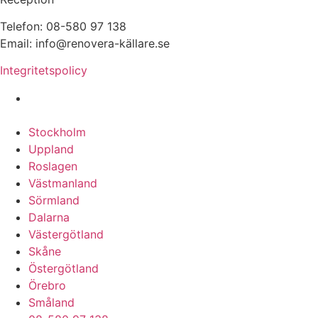
Telefon: 08-580 97 138
Email: info@renovera-källare.se
Integritetspolicy
Fuktanalys, Utredning, Dränering & Renovering av
Källare över hela Sverige:
Stockholm
Uppland
Roslagen
Västmanland
Sörmland
Dalarna
Västergötland
Skåne
Östergötland
Örebro
Småland