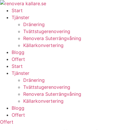
Skip
to
Start
content
Tjänster
Dränering
Tvättstugerenovering
Renovera Suterrängvåning
Källarkonvertering
Blogg
Offert
Start
Tjänster
Dränering
Tvättstugerenovering
Renovera Suterrängvåning
Källarkonvertering
Blogg
Offert
Offert