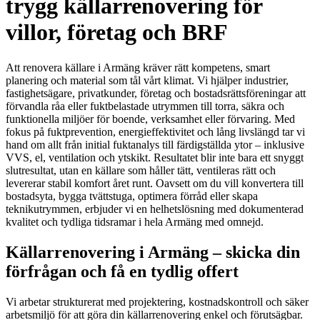
trygg källarrenovering för
villor, företag och BRF
Att renovera källare i Armäng kräver rätt kompetens, smart
planering och material som tål vårt klimat. Vi hjälper industrier,
fastighetsägare, privatkunder, företag och bostadsrättsföreningar att
förvandla råa eller fuktbelastade utrymmen till torra, säkra och
funktionella miljöer för boende, verksamhet eller förvaring. Med
fokus på fuktprevention, energieffektivitet och lång livslängd tar vi
hand om allt från initial fuktanalys till färdigställda ytor – inklusive
VVS, el, ventilation och ytskikt. Resultatet blir inte bara ett snyggt
slutresultat, utan en källare som håller tätt, ventileras rätt och
levererar stabil komfort året runt. Oavsett om du vill konvertera till
bostadsyta, bygga tvättstuga, optimera förråd eller skapa
teknikutrymmen, erbjuder vi en helhetslösning med dokumenterad
kvalitet och tydliga tidsramar i hela Armäng med omnejd.
Källarrenovering i Armäng – skicka din
förfrågan och få en tydlig offert
Vi arbetar strukturerat med projektering, kostnadskontroll och säker
arbetsmiljö för att göra din källarrenovering enkel och förutsägbar.