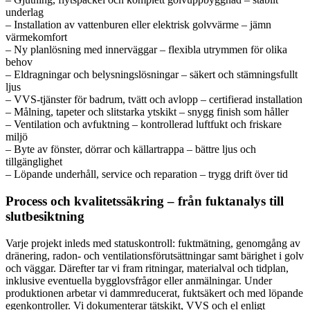
underlag
– Installation av vattenburen eller elektrisk golvvärme – jämn
värmekomfort
– Ny planlösning med innerväggar – flexibla utrymmen för olika
behov
– Eldragningar och belysningslösningar – säkert och stämningsfullt
ljus
– VVS-tjänster för badrum, tvätt och avlopp – certifierad installation
– Målning, tapeter och slitstarka ytskikt – snygg finish som håller
– Ventilation och avfuktning – kontrollerad luftfukt och friskare
miljö
– Byte av fönster, dörrar och källartrappa – bättre ljus och
tillgänglighet
– Löpande underhåll, service och reparation – trygg drift över tid
Process och kvalitetssäkring – från fuktanalys till
slutbesiktning
Varje projekt inleds med statuskontroll: fuktmätning, genomgång av
dränering, radon- och ventilationsförutsättningar samt bärighet i golv
och väggar. Därefter tar vi fram ritningar, materialval och tidplan,
inklusive eventuella bygglovsfrågor eller anmälningar. Under
produktionen arbetar vi dammreducerat, fuktsäkert och med löpande
egenkontroller. Vi dokumenterar tätskikt, VVS och el enligt