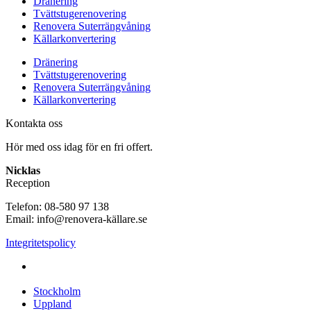
Dränering
Tvättstugerenovering
Renovera Suterrängvåning
Källarkonvertering
Dränering
Tvättstugerenovering
Renovera Suterrängvåning
Källarkonvertering
Kontakta oss
Hör med oss idag för en fri offert.
Nicklas
Reception
Telefon: 08-580 97 138
Email: info@renovera-källare.se
Integritetspolicy
Fuktanalys, Utredning, Dränering & Renovering av Källare
över hela Sverige:
Stockholm
Uppland