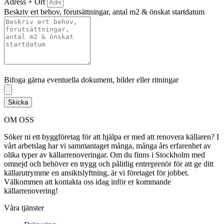
Adress + Ort
Beskriv ert behov, förutsättningar, antal m2 & önskat startdatum
Bifoga gärna eventuella dokument, bilder eller ritningar
Bifoga gärna eventuella dokument, bilder eller ritningar
Skicka
OM OSS
Söker ni ett byggföretag för att hjälpa er med att renovera källaren? I
vårt arbetslag har vi sammantaget många, många års erfarenhet av
olika typer av källarrenoveringar. Om du finns i Stockholm med
omnejd och behöver en trygg och pålitlig entreprenör för att ge ditt
källarutrymme en ansiktslyftning, är vi företaget för jobbet.
Välkommen att kontakta oss idag inför er kommande
källarrenovering!
Våra tjänster