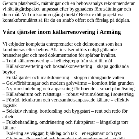
Genom platsbesök, mätningar och en behovsanalys rekommenderar
vi rätt åtgärdspaket, anpassat efter byggnadens förutsättningar och
dina mål. Vill du komma igång direkt? Beskriv ditt projekt via
kontaktformuläret så får du en snabb offert och förslag på tidplan.
Våra tjänster inom källarrenovering i Armäng
Vi erbjuder kompletta entreprenader och delmoment som kan
kombineras efter behov. Alla insatser utförs enligt gällande
branschregler och med dokumentation för spårbar kvalitet.
– Total källarrenovering – helhetsgrepp från start till mål
– Källarkonvertering och bostadskonvertering – skapa godkända
boytor
– Fuktåtgärder och markdränering – stoppa inträngande vatten
– Golvförbättringar och modern golvvärme – komfort från grunden
– Ny rumsindelning och anpassning för boende – smart planlösning
– Källarbadrum och tvättstuga – robust våtrumslösning i souterräng
– Förråd, teknikrum och verksamhetsanpassade källare – effektiv
logistik
– Selektiv rivning, bortforsling och byggstart – rent och redo för
arbete
– Fuktbehandling, omdränering och fuktspärrar – långsiktigt torr
källare
– Isolering av väggar, bjälklag och tak – energismart och tyst
– Gjutning, flytspackel och komplett golvuppbyggnad – stabilt