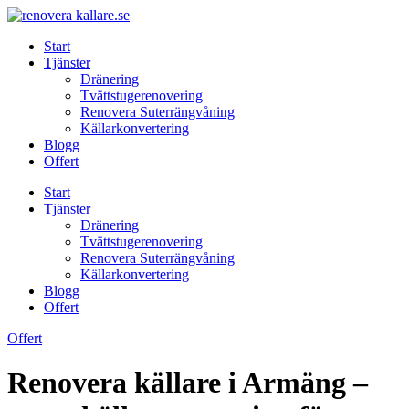
Skip
to
Start
content
Tjänster
Dränering
Tvättstugerenovering
Renovera Suterrängvåning
Källarkonvertering
Blogg
Offert
Start
Tjänster
Dränering
Tvättstugerenovering
Renovera Suterrängvåning
Källarkonvertering
Blogg
Offert
Offert
Renovera källare i Armäng –