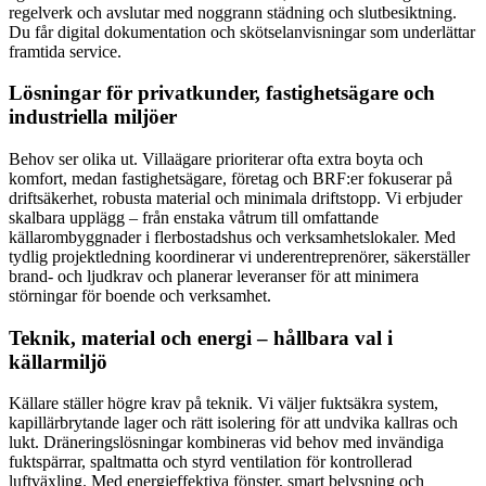
regelverk och avslutar med noggrann städning och slutbesiktning.
Du får digital dokumentation och skötselanvisningar som underlättar
framtida service.
Lösningar för privatkunder, fastighetsägare och
industriella miljöer
Behov ser olika ut. Villaägare prioriterar ofta extra boyta och
komfort, medan fastighetsägare, företag och BRF:er fokuserar på
driftsäkerhet, robusta material och minimala driftstopp. Vi erbjuder
skalbara upplägg – från enstaka våtrum till omfattande
källarombyggnader i flerbostadshus och verksamhetslokaler. Med
tydlig projektledning koordinerar vi underentreprenörer, säkerställer
brand- och ljudkrav och planerar leveranser för att minimera
störningar för boende och verksamhet.
Teknik, material och energi – hållbara val i
källarmiljö
Källare ställer högre krav på teknik. Vi väljer fuktsäkra system,
kapillärbrytande lager och rätt isolering för att undvika kallras och
lukt. Dräneringslösningar kombineras vid behov med invändiga
fuktspärrar, spaltmatta och styrd ventilation för kontrollerad
luftväxling. Med energieffektiva fönster, smart belysning och