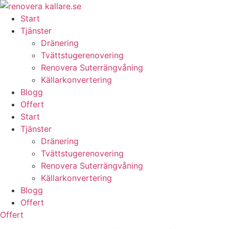
Skip
to
Start
content
Tjänster
Dränering
Tvättstugerenovering
Renovera Suterrängvåning
Källarkonvertering
Blogg
Offert
Start
Tjänster
Dränering
Tvättstugerenovering
Renovera Suterrängvåning
Källarkonvertering
Blogg
Offert
Offert