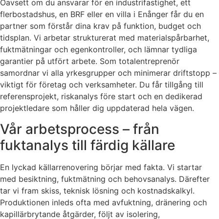
Oavsett om du ansvarar för en industrifastighet, ett
flerbostadshus, en BRF eller en villa i Enånger får du en
partner som förstår dina krav på funktion, budget och
tidsplan. Vi arbetar strukturerat med materialspårbarhet,
fuktmätningar och egenkontroller, och lämnar tydliga
garantier på utfört arbete. Som totalentreprenör
samordnar vi alla yrkesgrupper och minimerar driftstopp –
viktigt för företag och verksamheter. Du får tillgång till
referensprojekt, riskanalys före start och en dedikerad
projektledare som håller dig uppdaterad hela vägen.
Vår arbetsprocess – från
fuktanalys till färdig källare
En lyckad källarrenovering börjar med fakta. Vi startar
med besiktning, fuktmätning och behovsanalys. Därefter
tar vi fram skiss, teknisk lösning och kostnadskalkyl.
Produktionen inleds ofta med avfuktning, dränering och
kapillärbrytande åtgärder, följt av isolering,