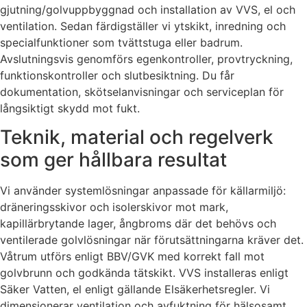
gjutning/golvuppbyggnad och installation av VVS, el och
ventilation. Sedan färdigställer vi ytskikt, inredning och
specialfunktioner som tvättstuga eller badrum.
Avslutningsvis genomförs egenkontroller, provtryckning,
funktionskontroller och slutbesiktning. Du får
dokumentation, skötselanvisningar och serviceplan för
långsiktigt skydd mot fukt.
Teknik, material och regelverk
som ger hållbara resultat
Vi använder systemlösningar anpassade för källarmiljö:
dräneringsskivor och isolerskivor mot mark,
kapillärbrytande lager, ångbroms där det behövs och
ventilerade golvlösningar när förutsättningarna kräver det.
Våtrum utförs enligt BBV/GVK med korrekt fall mot
golvbrunn och godkända tätskikt. VVS installeras enligt
Säker Vatten, el enligt gällande Elsäkerhetsregler. Vi
dimensionerar ventilation och avfuktning för hälsosamt