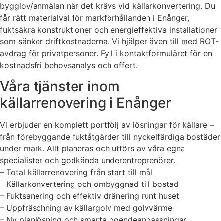
bygglov/anmälan när det krävs vid källarkonvertering. Du
får rätt materialval för markförhållanden i Enånger,
fuktsäkra konstruktioner och energieffektiva installationer
som sänker driftkostnaderna. Vi hjälper även till med ROT-
avdrag för privatpersoner. Fyll i kontaktformuläret för en
kostnadsfri behovsanalys och offert.
Våra tjänster inom
källarrenovering i Enånger
Vi erbjuder en komplett portfölj av lösningar för källare –
från förebyggande fuktåtgärder till nyckelfärdiga bostäder
under mark. Allt planeras och utförs av våra egna
specialister och godkända underentreprenörer.
– Total källarrenovering från start till mål
– Källarkonvertering och ombyggnad till bostad
– Fuktsanering och effektiv dränering runt huset
– Uppfräschning av källargolv med golvvärme
– Ny planlösning och smarta boendeanpassningar