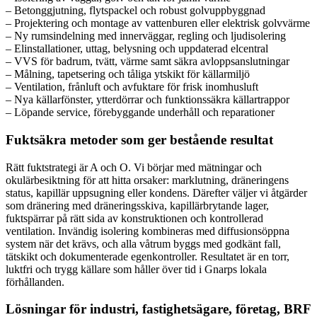
– Betonggjutning, flytspackel och robust golvuppbyggnad
– Projektering och montage av vattenburen eller elektrisk golvvärme
– Ny rumsindelning med innerväggar, regling och ljudisolering
– Elinstallationer, uttag, belysning och uppdaterad elcentral
– VVS för badrum, tvätt, värme samt säkra avloppsanslutningar
– Målning, tapetsering och tåliga ytskikt för källarmiljö
– Ventilation, frånluft och avfuktare för frisk inomhusluft
– Nya källarfönster, ytterdörrar och funktionssäkra källartrappor
– Löpande service, förebyggande underhåll och reparationer
Fuktsäkra metoder som ger bestående resultat
Rätt fuktstrategi är A och O. Vi börjar med mätningar och
okulärbesiktning för att hitta orsaker: marklutning, dräneringens
status, kapillär uppsugning eller kondens. Därefter väljer vi åtgärder
som dränering med dräneringsskiva, kapillärbrytande lager,
fuktspärrar på rätt sida av konstruktionen och kontrollerad
ventilation. Invändig isolering kombineras med diffusionsöppna
system när det krävs, och alla våtrum byggs med godkänt fall,
tätskikt och dokumenterade egenkontroller. Resultatet är en torr,
luktfri och trygg källare som håller över tid i Gnarps lokala
förhållanden.
Lösningar för industri, fastighetsägare, företag, BRF