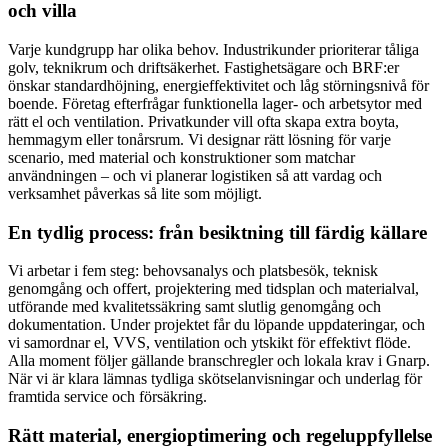
och villa
Varje kundgrupp har olika behov. Industrikunder prioriterar tåliga
golv, teknikrum och driftsäkerhet. Fastighetsägare och BRF:er
önskar standardhöjning, energieffektivitet och låg störningsnivå för
boende. Företag efterfrågar funktionella lager- och arbetsytor med
rätt el och ventilation. Privatkunder vill ofta skapa extra boyta,
hemmagym eller tonårsrum. Vi designar rätt lösning för varje
scenario, med material och konstruktioner som matchar
användningen – och vi planerar logistiken så att vardag och
verksamhet påverkas så lite som möjligt.
En tydlig process: från besiktning till färdig källare
Vi arbetar i fem steg: behovsanalys och platsbesök, teknisk
genomgång och offert, projektering med tidsplan och materialval,
utförande med kvalitetssäkring samt slutlig genomgång och
dokumentation. Under projektet får du löpande uppdateringar, och
vi samordnar el, VVS, ventilation och ytskikt för effektivt flöde.
Alla moment följer gällande branschregler och lokala krav i Gnarp.
När vi är klara lämnas tydliga skötselanvisningar och underlag för
framtida service och försäkring.
Rätt material, energioptimering och regeluppfyllelse