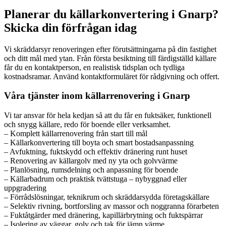
Planerar du källarkonvertering i Gnarp?
Skicka din förfrågan idag
Vi skräddarsyr renoveringen efter förutsättningarna på din fastighet
och ditt mål med ytan. Från första besiktning till färdigställd källare
får du en kontaktperson, en realistisk tidsplan och tydliga
kostnadsramar. Använd kontaktformuläret för rådgivning och offert.
Våra tjänster inom källarrenovering i Gnarp
Vi tar ansvar för hela kedjan så att du får en fuktsäker, funktionell
och snygg källare, redo för boende eller verksamhet.
– Komplett källarrenovering från start till mål
– Källarkonvertering till boyta och smart bostadsanpassning
– Avfuktning, fuktskydd och effektiv dränering runt huset
– Renovering av källargolv med ny yta och golvvärme
– Planlösning, rumsdelning och anpassning för boende
– Källarbadrum och praktisk tvättstuga – nybyggnad eller
uppgradering
– Förrådslösningar, teknikrum och skräddarsydda företagskällare
– Selektiv rivning, bortforsling av massor och noggranna förarbeten
– Fuktåtgärder med dränering, kapillärbrytning och fuktspärrar
– Isolering av väggar, golv och tak för jämn värme