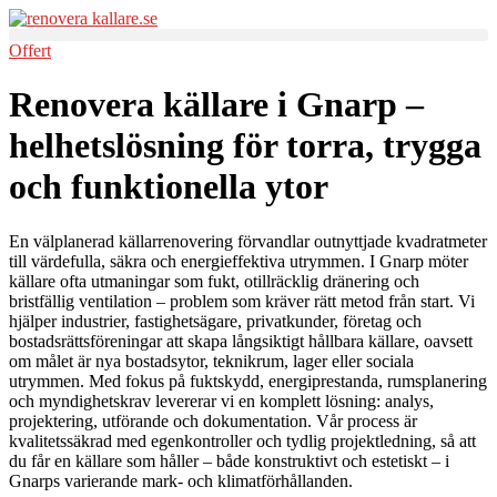
Skip
to
Offert
content
Renovera källare i Gnarp –
helhetslösning för torra, trygga
och funktionella ytor
En välplanerad källarrenovering förvandlar outnyttjade kvadratmeter
till värdefulla, säkra och energieffektiva utrymmen. I Gnarp möter
källare ofta utmaningar som fukt, otillräcklig dränering och
bristfällig ventilation – problem som kräver rätt metod från start. Vi
hjälper industrier, fastighetsägare, privatkunder, företag och
bostadsrättsföreningar att skapa långsiktigt hållbara källare, oavsett
om målet är nya bostadsytor, teknikrum, lager eller sociala
utrymmen. Med fokus på fuktskydd, energiprestanda, rumsplanering
och myndighetskrav levererar vi en komplett lösning: analys,
projektering, utförande och dokumentation. Vår process är
kvalitetssäkrad med egenkontroller och tydlig projektledning, så att
du får en källare som håller – både konstruktivt och estetiskt – i
Gnarps varierande mark- och klimatförhållanden.