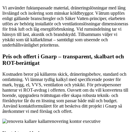
Vi använder fuktanpassade material, dräneringslösningar med lång
livslängd och isolering som minskar köldbryggor. Våtrum uppförs
enligt gällande branschregler och Säker Vatten-principer, elarbeten
utförs av behörig installatör och ventilationslösningar dimensioneras
för frisk luft och låg energiförbrukning. Vid rumsindelning tar vi
hänsyn till last, akustik och brandskydd. Tillsammans väljer vi
ytskikt som tål källarklimat – samtidigt som utseende och
underhållsvänlighet prioriteras.
Pris och offert i Gnarp – transparent, skalbart och
ROT-berättigat
Kostnaden beror på källarens skick, dräneringsbehov, standard och
omfattning. Vi lämnar tydlig kalkyl med specificerade poster för
mark, bygg, el, VVS, ventilation och ytskikt. För privatpersoner
hanterar vi ROT-avdrag i offerten. Oavsett om du vill konvertera till
boende, uppgradera tvättstugan eller skapa robusta teknik- och
förrådsytor får du en lösning som passar både mål och budget.
Använd kontaktformuläret för att beskriva ditt projekt i Gnarp så
återkommer vi med förslag och offert.