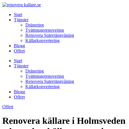
Skip
to
Start
content
Tjänster
Dränering
Tvättstugerenovering
Renovera Suterrängvåning
Källarkonvertering
Blogg
Offert
Start
Tjänster
Dränering
Tvättstugerenovering
Renovera Suterrängvåning
Källarkonvertering
Blogg
Offert
Offert
Renovera källare i Holmsveden