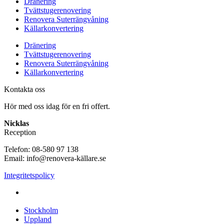
Dränering
Tvättstugerenovering
Renovera Suterrängvåning
Källarkonvertering
Dränering
Tvättstugerenovering
Renovera Suterrängvåning
Källarkonvertering
Kontakta oss
Hör med oss idag för en fri offert.
Nicklas
Reception
Telefon: 08-580 97 138
Email: info@renovera-källare.se
Integritetspolicy
Fuktanalys, Utredning, Dränering & Renovering av Källare
över hela Sverige:
Stockholm
Uppland