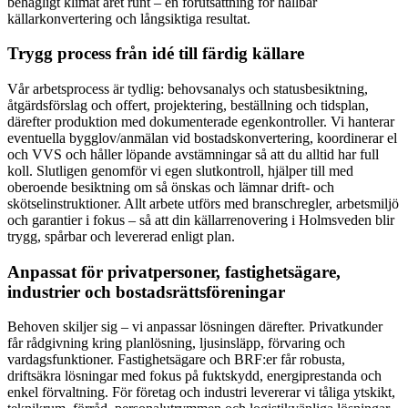
behagligt klimat året runt – en förutsättning för hållbar
källarkonvertering och långsiktiga resultat.
Trygg process från idé till färdig källare
Vår arbetsprocess är tydlig: behovsanalys och statusbesiktning,
åtgärdsförslag och offert, projektering, beställning och tidsplan,
därefter produktion med dokumenterade egenkontroller. Vi hanterar
eventuella bygglov/anmälan vid bostadskonvertering, koordinerar el
och VVS och håller löpande avstämningar så att du alltid har full
koll. Slutligen genomför vi egen slutkontroll, hjälper till med
oberoende besiktning om så önskas och lämnar drift- och
skötselinstruktioner. Allt arbete utförs med branschregler, arbetsmiljö
och garantier i fokus – så att din källarrenovering i Holmsveden blir
trygg, spårbar och levererad enligt plan.
Anpassat för privatpersoner, fastighetsägare,
industrier och bostadsrättsföreningar
Behoven skiljer sig – vi anpassar lösningen därefter. Privatkunder
får rådgivning kring planlösning, ljusinsläpp, förvaring och
vardagsfunktioner. Fastighetsägare och BRF:er får robusta,
driftsäkra lösningar med fokus på fuktskydd, energiprestanda och
enkel förvaltning. För företag och industri levererar vi tåliga ytskikt,