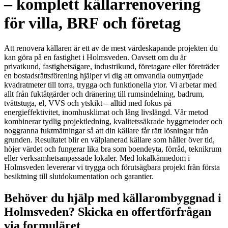
– komplett källarrenovering
för villa, BRF och företag
Att renovera källaren är ett av de mest värdeskapande projekten du
kan göra på en fastighet i Holmsveden. Oavsett om du är
privatkund, fastighetsägare, industrikund, företagare eller företräder
en bostadsrättsförening hjälper vi dig att omvandla outnyttjade
kvadratmeter till torra, trygga och funktionella ytor. Vi arbetar med
allt från fuktåtgärder och dränering till rumsindelning, badrum,
tvättstuga, el, VVS och ytskikt – alltid med fokus på
energieffektivitet, inomhusklimat och lång livslängd. Vår metod
kombinerar tydlig projektledning, kvalitetssäkrade byggmetoder och
noggranna fuktmätningar så att din källare får rätt lösningar från
grunden. Resultatet blir en välplanerad källare som håller över tid,
höjer värdet och fungerar lika bra som boendeyta, förråd, teknikrum
eller verksamhetsanpassade lokaler. Med lokalkännedom i
Holmsveden levererar vi trygga och förutsägbara projekt från första
besiktning till slutdokumentation och garantier.
Behöver du hjälp med källarombyggnad i
Holmsveden? Skicka en offertförfrågan
via formuläret