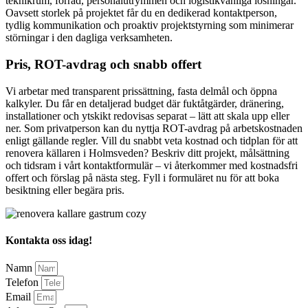
teknikrum, förråd, personalutrymmen och logistikvänliga lösningar.
Oavsett storlek på projektet får du en dedikerad kontaktperson,
tydlig kommunikation och proaktiv projektstyrning som minimerar
störningar i den dagliga verksamheten.
Pris, ROT-avdrag och snabb offert
Vi arbetar med transparent prissättning, fasta delmål och öppna
kalkyler. Du får en detaljerad budget där fuktåtgärder, dränering,
installationer och ytskikt redovisas separat – lätt att skala upp eller
ner. Som privatperson kan du nyttja ROT-avdrag på arbetskostnaden
enligt gällande regler. Vill du snabbt veta kostnad och tidplan för att
renovera källaren i Holmsveden? Beskriv ditt projekt, målsättning
och tidsram i vårt kontaktformulär – vi återkommer med kostnadsfri
offert och förslag på nästa steg. Fyll i formuläret nu för att boka
besiktning eller begära pris.
Kontakta oss idag!
Namn
Telefon
Email