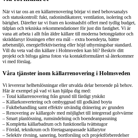
När vi tar oss an en källarrenovering börjar vi med behovsanalys
och statuskontroll: fukt, radonindikatorer, ventilation, isolering och
bärighet. Därefter tar vi fram en kostnadsfri offert med tydlig budget,
tidplan och tekniska rekommendationer för just din fastighet. Vi är
vana att arbeta i allt från äldre källare till moderna betongplattor och
skräddarsyr lösningen efter era mål – extra boendeyta, bättre
arbetsmiljö, energieffektivisering eller höjd uthyrningsbar standard.
Vill du veta vad din källare i Holmsveden kan bli? Beskriv ditt
projekt och bifoga gärna foton via kontaktformuläret så återkommer
vi med förslag.
Våra tjänster inom källarrenovering i Holmsveden
Vi levererar helhetslösningar eller utvalda delar beroende på behov.
Här är exempel på vad vi kan hjälpa dig med:
– Total källarrenovering från grund till färdigt ytskikt
– Källarkonvertering och ombyggnad till godkänd boyta
– Fuktbehandling samt effektiv utvändig dränering av grunden
– Renovering av källargolv med möjlighet till integrerad golvvärme
– Smart planlösning, rumsindelning och boendeanpassning
– Kompletta källarbadrum och funktionella tvättstugor
– Förråd, teknikrum och företagsanpassade källarytor
– Selektiv rivning, sanering, bortforsling och projektförberedelser