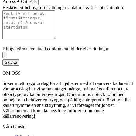
Adress + Ort
Beskriv ert behov, förutsättningar, antal m2 & önskat startdatum
Bifoga gärna eventuella dokument, bilder eller ritningar
Bifoga gärna eventuella dokument, bilder eller ritningar
Skicka
OM OSS
Söker ni ett byggföretag för att hjälpa er med att renovera källaren? I
vårt arbetslag har vi sammantaget många, många års erfarenhet av
olika typer av källarrenoveringar. Om du finns i Stockholm med
omnejd och behöver en trygg och pålitlig entreprenör för att ge ditt
källarutrymme en ansiktslyftning, är vi företaget för jobbet.
Välkommen att kontakta oss idag inför er kommande
källarrenovering!
Våra tjänster