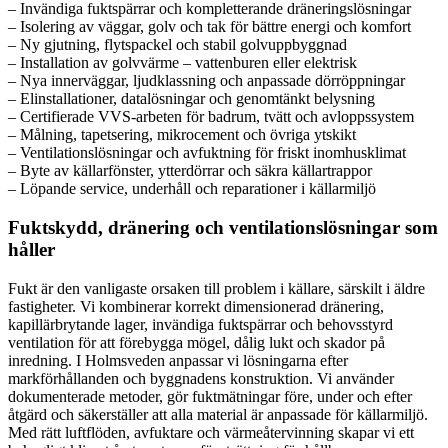
– Invändiga fuktspärrar och kompletterande dräneringslösningar
– Isolering av väggar, golv och tak för bättre energi och komfort
– Ny gjutning, flytspackel och stabil golvuppbyggnad
– Installation av golvvärme – vattenburen eller elektrisk
– Nya innerväggar, ljudklassning och anpassade dörröppningar
– Elinstallationer, datalösningar och genomtänkt belysning
– Certifierade VVS-arbeten för badrum, tvätt och avloppssystem
– Målning, tapetsering, mikrocement och övriga ytskikt
– Ventilationslösningar och avfuktning för friskt inomhusklimat
– Byte av källarfönster, ytterdörrar och säkra källartrappor
– Löpande service, underhåll och reparationer i källarmiljö
Fuktskydd, dränering och ventilationslösningar som
håller
Fukt är den vanligaste orsaken till problem i källare, särskilt i äldre
fastigheter. Vi kombinerar korrekt dimensionerad dränering,
kapillärbrytande lager, invändiga fuktspärrar och behovsstyrd
ventilation för att förebygga mögel, dålig lukt och skador på
inredning. I Holmsveden anpassar vi lösningarna efter
markförhållanden och byggnadens konstruktion. Vi använder
dokumenterade metoder, gör fuktmätningar före, under och efter
åtgärd och säkerställer att alla material är anpassade för källarmiljö.
Med rätt luftflöden, avfuktare och värmeåtervinning skapar vi ett