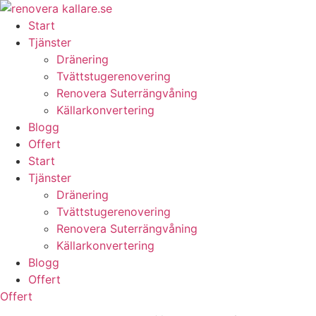
Skip
to
Start
content
Tjänster
Dränering
Tvättstugerenovering
Renovera Suterrängvåning
Källarkonvertering
Blogg
Offert
Start
Tjänster
Dränering
Tvättstugerenovering
Renovera Suterrängvåning
Källarkonvertering
Blogg
Offert
Offert