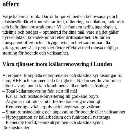
offert
Varje källare är unik. Därför börjar vi med en behovsanalys och
platsbesök där vi kontrollerar fukt, dränering, ventilation, radonrisk
och befintliga konstruktioner. Vi tar fram en tydlig åtgärdsplan,
tidslinje och budget – optimerad för dina mål, vare sig det gäller
hyresintäkter, boendekomfort eller driftssäkerhet. Du får en
transparent offert och ett tryggt avtal, och vi samordnar alla
yrkesgrupper så att projektet flyter effektivt med minsta möjliga
störning för boende och verksamhet.
Våra tjänster inom källarrenovering i Lunden
Vi erbjuder kompletta entreprenader och skräddarsyr lösningar för
hem, BRF och kommersiella fastigheter. Nedan ser du vårt breda
utbud – varje punkt kan kombineras till en helhetslösning:
– Total källarrenovering från start till mål
– Källar- och bostadskonvertering till godkänd boyta
– Åtgärder mot fukt samt effektiv dränering utvändigt
– Renovering av källargolv och integrerad golvvärme
– Smart rumsindelning och anpassning för boende eller verksamhet
– Nybyggnation av källarbadrum och funktionell tvättstuga
– Planerade förråd, teknikutrymmen och skräddarsydda
företagslokaler