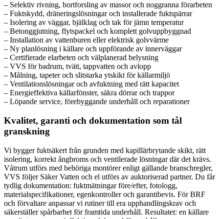
– Selektiv rivning, bortforsling av massor och noggranna förarbeten
– Fuktskydd, dräneringslösningar och installerade fuktspärrar
– Isolering av väggar, bjälklag och tak för jämn temperatur
– Betonggjutning, flytspackel och komplett golvuppbyggnad
– Installation av vattenburen eller elektrisk golvvärme
– Ny planlösning i källare och uppförande av innerväggar
– Certifierade elarbeten och välplanerad belysning
– VVS för badrum, tvätt, tappvatten och avlopp
– Målning, tapeter och slitstarka ytskikt för källarmiljö
– Ventilationslösningar och avfuktning med rätt kapacitet
– Energieffektiva källarfönster, säkra dörrar och trappor
– Löpande service, förebyggande underhåll och reparationer
Kvalitet, garanti och dokumentation som tål
granskning
Vi bygger fuktsäkert från grunden med kapillärbrytande skikt, rätt
isolering, korrekt ångbroms och ventilerade lösningar där det krävs.
Våtrum utförs med behöriga montörer enligt gällande branschregler,
VVS följer Säker Vatten och el utförs av auktoriserad partner. Du får
tydlig dokumentation: fuktmätningar före/efter, fotologg,
materialspecifikationer, egenkontroller och garantibevis. För BRF
och förvaltare anpassar vi rutiner till era upphandlingskrav och
säkerställer spårbarhet för framtida underhåll. Resultatet: en källare