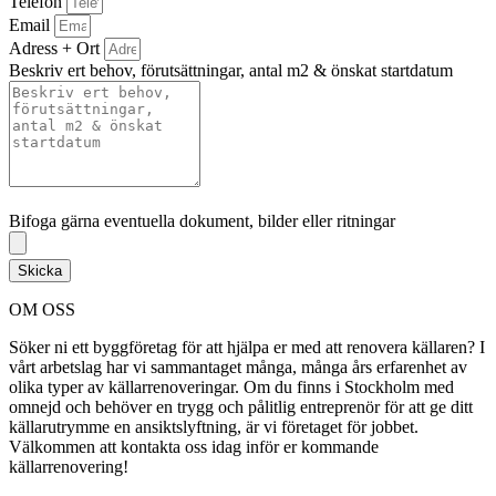
Telefon
Email
Adress + Ort
Beskriv ert behov, förutsättningar, antal m2 & önskat startdatum
Bifoga gärna eventuella dokument, bilder eller ritningar
Bifoga gärna eventuella dokument, bilder eller ritningar
Skicka
OM OSS
Söker ni ett byggföretag för att hjälpa er med att renovera källaren? I
vårt arbetslag har vi sammantaget många, många års erfarenhet av
olika typer av källarrenoveringar. Om du finns i Stockholm med
omnejd och behöver en trygg och pålitlig entreprenör för att ge ditt
källarutrymme en ansiktslyftning, är vi företaget för jobbet.
Välkommen att kontakta oss idag inför er kommande
källarrenovering!