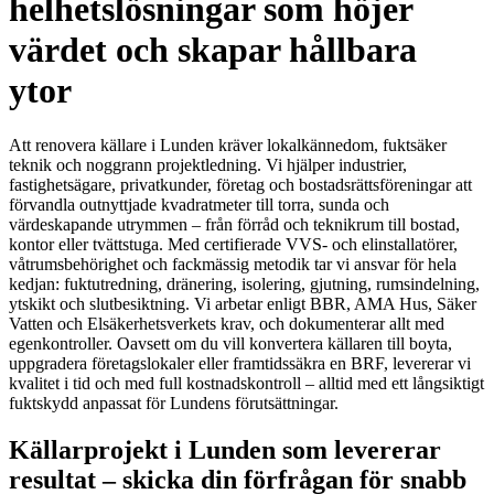
helhetslösningar som höjer
värdet och skapar hållbara
ytor
Att renovera källare i Lunden kräver lokalkännedom, fuktsäker
teknik och noggrann projektledning. Vi hjälper industrier,
fastighetsägare, privatkunder, företag och bostadsrättsföreningar att
förvandla outnyttjade kvadratmeter till torra, sunda och
värdeskapande utrymmen – från förråd och teknikrum till bostad,
kontor eller tvättstuga. Med certifierade VVS- och elinstallatörer,
våtrumsbehörighet och fackmässig metodik tar vi ansvar för hela
kedjan: fuktutredning, dränering, isolering, gjutning, rumsindelning,
ytskikt och slutbesiktning. Vi arbetar enligt BBR, AMA Hus, Säker
Vatten och Elsäkerhetsverkets krav, och dokumenterar allt med
egenkontroller. Oavsett om du vill konvertera källaren till boyta,
uppgradera företagslokaler eller framtidssäkra en BRF, levererar vi
kvalitet i tid och med full kostnadskontroll – alltid med ett långsiktigt
fuktskydd anpassat för Lundens förutsättningar.
Källarprojekt i Lunden som levererar
resultat – skicka din förfrågan för snabb