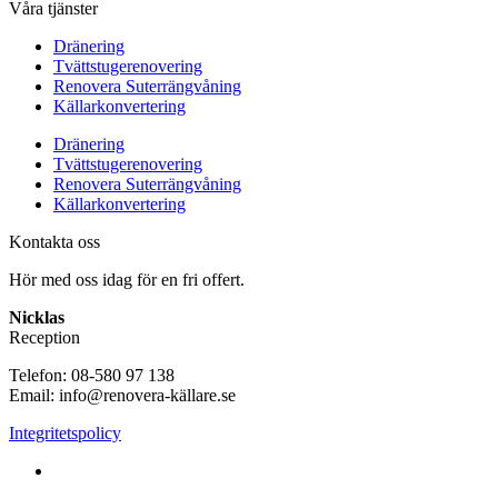
Våra tjänster
Dränering
Tvättstugerenovering
Renovera Suterrängvåning
Källarkonvertering
Dränering
Tvättstugerenovering
Renovera Suterrängvåning
Källarkonvertering
Kontakta oss
Hör med oss idag för en fri offert.
Nicklas
Reception
Telefon: 08-580 97 138
Email: info@renovera-källare.se
Integritetspolicy
Fuktanalys, Utredning, Dränering & Renovering av Källare
över hela Sverige: