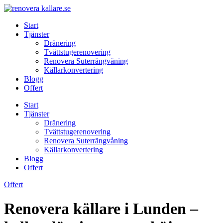
Skip
to
Start
content
Tjänster
Dränering
Tvättstugerenovering
Renovera Suterrängvåning
Källarkonvertering
Blogg
Offert
Start
Tjänster
Dränering
Tvättstugerenovering
Renovera Suterrängvåning
Källarkonvertering
Blogg
Offert
Offert
Renovera källare i Lunden –