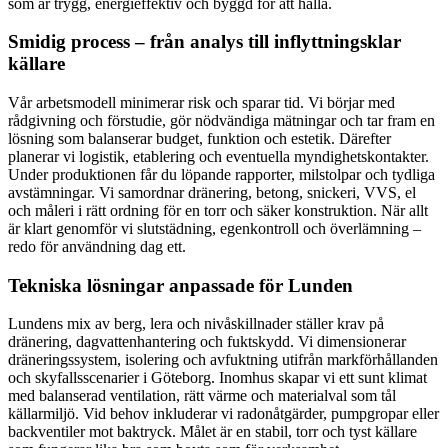
som är trygg, energieffektiv och byggd för att hålla.
Smidig process – från analys till inflyttningsklar
källare
Vår arbetsmodell minimerar risk och sparar tid. Vi börjar med
rådgivning och förstudie, gör nödvändiga mätningar och tar fram en
lösning som balanserar budget, funktion och estetik. Därefter
planerar vi logistik, etablering och eventuella myndighetskontakter.
Under produktionen får du löpande rapporter, milstolpar och tydliga
avstämningar. Vi samordnar dränering, betong, snickeri, VVS, el
och måleri i rätt ordning för en torr och säker konstruktion. När allt
är klart genomför vi slutstädning, egenkontroll och överlämning –
redo för användning dag ett.
Tekniska lösningar anpassade för Lunden
Lundens mix av berg, lera och nivåskillnader ställer krav på
dränering, dagvattenhantering och fuktskydd. Vi dimensionerar
dräneringssystem, isolering och avfuktning utifrån markförhållanden
och skyfallsscenarier i Göteborg. Inomhus skapar vi ett sunt klimat
med balanserad ventilation, rätt värme och materialval som tål
källarmiljö. Vid behov inkluderar vi radonåtgärder, pumpgropar eller
backventiler mot baktryck. Målet är en stabil, torr och tyst källare