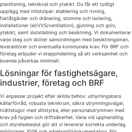
planlösning, teknikval och ytskikt. Du får ett tydligt
upplägg med milstolpar: etablering och rivning,
fuktåtgärder och dränering, stomme och isolering,
installationer (el/VVS/ventilation), gjutning och golv,
ytskikt, samt slutstädning och besiktning. Vi dokumenterar
varje steg och sköter samordningen med besiktningsman,
leverantörer och eventuella kommunala krav. För BRF och
företag erbjuder vi etappindelning så att verksamhet och
boende påverkas minimalt.
Lösningar för fastighetsägare,
industrier, företag och BRF
Vi anpassar projekt efter skilda behov: uthyrningsbara
källarförråd, robusta teknikrum, säkra utrymningsvägar,
tvättstugor med slitstyrka, eller personalutrymmen med
krav på hygien och driftsäkerhet. Vana vid upphandling
och styrelsebeslut gör att vi levererar korrekta underlag,
miljöplaner, ID06 och arbetsmiljödokumentation. För