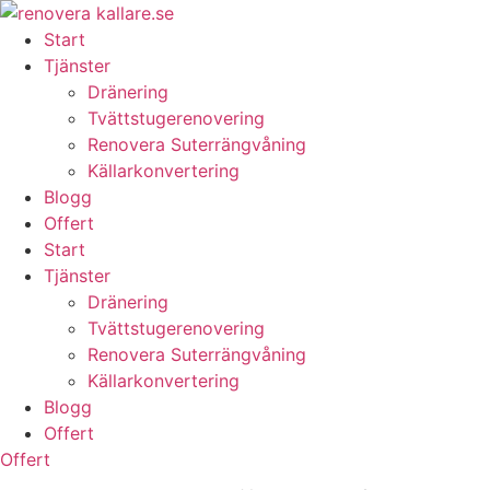
Skip
to
Start
content
Tjänster
Dränering
Tvättstugerenovering
Renovera Suterrängvåning
Källarkonvertering
Blogg
Offert
Start
Tjänster
Dränering
Tvättstugerenovering
Renovera Suterrängvåning
Källarkonvertering
Blogg
Offert
Offert