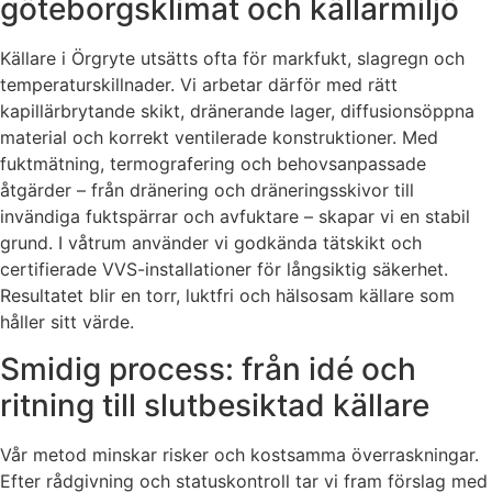
göteborgsklimat och källarmiljö
Källare i Örgryte utsätts ofta för markfukt, slagregn och
temperaturskillnader. Vi arbetar därför med rätt
kapillärbrytande skikt, dränerande lager, diffusionsöppna
material och korrekt ventilerade konstruktioner. Med
fuktmätning, termografering och behovsanpassade
åtgärder – från dränering och dräneringsskivor till
invändiga fuktspärrar och avfuktare – skapar vi en stabil
grund. I våtrum använder vi godkända tätskikt och
certifierade VVS-installationer för långsiktig säkerhet.
Resultatet blir en torr, luktfri och hälsosam källare som
håller sitt värde.
Smidig process: från idé och
ritning till slutbesiktad källare
Vår metod minskar risker och kostsamma överraskningar.
Efter rådgivning och statuskontroll tar vi fram förslag med