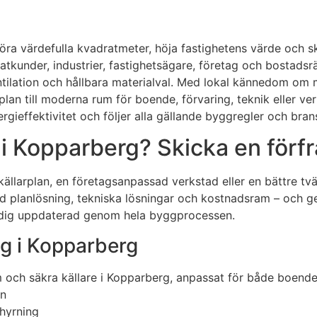
rigöra värdefulla kvadratmeter, höja fastighetens värde och
atkunder, industrier, fastighetsägare, företag och bostadsrät
entilation och hållbara materialval. Med lokal kännedom om
lan till moderna rum för boende, förvaring, teknik eller ver
ieffektivitet och följer alla gällande byggregler och bran
i Kopparberg? Skicka en förfr
ällarplan, en företagsanpassad verkstad eller en bättre tvätt
d planlösning, tekniska lösningar och kostnadsram – och ge
r dig uppdaterad genom hela byggprocessen.
ng i Kopparberg
om och säkra källare i Kopparberg, anpassat för både boend
an
hyrning