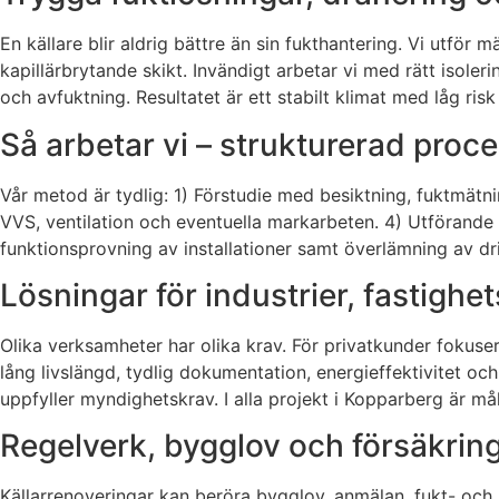
En källare blir aldrig bättre än sin fukthantering. Vi utför
kapillärbrytande skikt. Invändigt arbetar vi med rätt isoler
och avfuktning. Resultatet är ett stabilt klimat med låg ris
Så arbetar vi – strukturerad proces
Vår metod är tydlig: 1) Förstudie med besiktning, fuktmätn
VVS, ventilation och eventuella markarbeten. 4) Utförande
funktionsprovning av installationer samt överlämning av dri
Lösningar för industrier, fastigh
Olika verksamheter har olika krav. För privatkunder fokuser
lång livslängd, tydlig dokumentation, energieffektivitet o
uppfyller myndighetskrav. I alla projekt i Kopparberg är m
Regelverk, bygglov och försäkring 
Källarrenoveringar kan beröra bygglov, anmälan, fukt- och b