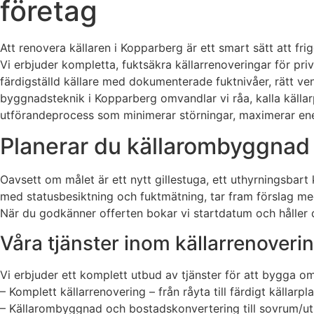
företag
Att renovera källaren i Kopparberg är ett smart sätt att f
Vi erbjuder kompletta, fuktsäkra källarrenoveringar för priv
färdigställd källare med dokumenterade fuktnivåer, rätt v
byggnadsteknik i Kopparberg omvandlar vi råa, kalla källarp
utförandeprocess som minimerar störningar, maximerar energ
Planerar du källarombyggnad 
Oavsett om målet är ett nytt gillestuga, ett uthyrningsbart k
med statusbesiktning och fuktmätning, tar fram förslag me
När du godkänner offerten bokar vi startdatum och hålle
Våra tjänster inom källarrenoveri
Vi erbjuder ett komplett utbud av tjänster för att bygga 
– Komplett källarrenovering – från råyta till färdigt källarpl
– Källarombyggnad och bostadskonvertering till sovrum/ut