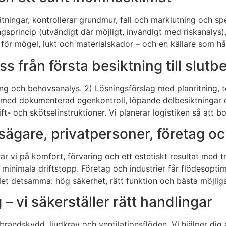
 mätningar, kontrollerar grundmur, fall och marklutning och s
ingsprincip (utvändigt där möjligt, invändigt med riskanalys
k för mögel, lukt och materialskador – och en källare som hål
s från första besiktning till slutb
ing och behovsanalys. 2) Lösningsförslag med planritning, 
 med dokumenterad egenkontroll, löpande delbesiktningar o
ft- och skötselinstruktioner. Vi planerar logistiken så att
etsägare, privatpersoner, företag 
ar vi på komfort, förvaring och ett estetiskt resultat med t
ch minimala driftstopp. Företag och industrier får flödesop
ålet detsamma: hög säkerhet, rätt funktion och bästa möjlig
– vi säkerställer rätt handlingar
randskydd, ljudkrav och ventilationsflöden. Vi hjälper dig 