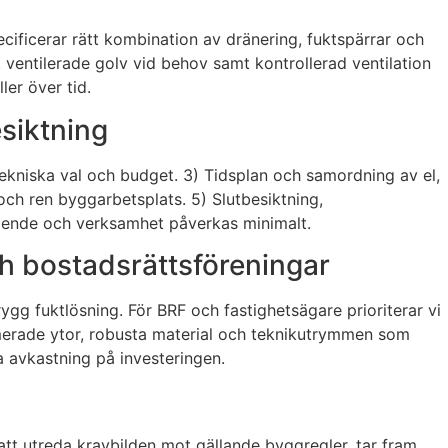
pecificerar rätt kombination av dränering, fuktspärrar och
), ventilerade golv vid behov samt kontrollerad ventilation
ler över tid.
esiktning
tekniska val och budget. 3) Tidsplan och samordning av el,
ch ren byggarbetsplats. 5) Slutbesiktning,
 boende och verksamhet påverkas minimalt.
och bostadsrättsföreningar
rygg fuktlösning. För BRF och fastighetsägare prioriterar vi
timerade ytor, robusta material och teknikutrymmen som
a avkastning på investeringen.
att utreda kravbilden mot gällande byggregler, tar fram