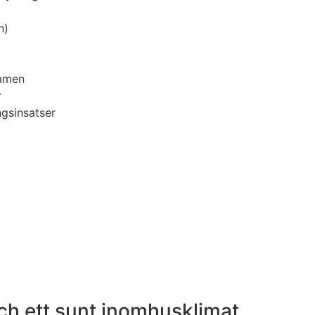
n)
ymmen
r
ngsinsatser
och ett sunt inomhusklimat