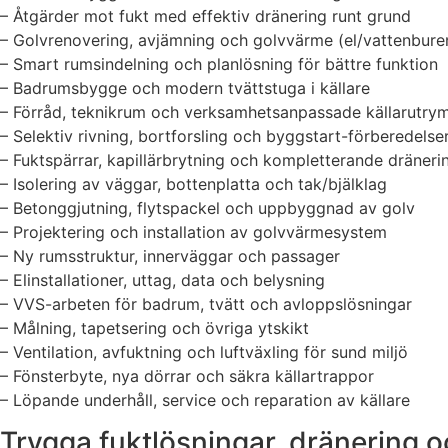
– Åtgärder mot fukt med effektiv dränering runt grund
– Golvrenovering, avjämning och golvvärme (el/vattenbure
– Smart rumsindelning och planlösning för bättre funktion
– Badrumsbygge och modern tvättstuga i källare
– Förråd, teknikrum och verksamhetsanpassade källarutr
– Selektiv rivning, bortforsling och byggstart-förberedelse
– Fuktspärrar, kapillärbrytning och kompletterande dräneri
– Isolering av väggar, bottenplatta och tak/bjälklag
– Betonggjutning, flytspackel och uppbyggnad av golv
– Projektering och installation av golvvärmesystem
– Ny rumsstruktur, innerväggar och passager
– Elinstallationer, uttag, data och belysning
– VVS-arbeten för badrum, tvätt och avloppslösningar
– Målning, tapetsering och övriga ytskikt
– Ventilation, avfuktning och luftväxling för sund miljö
– Fönsterbyte, nya dörrar och säkra källartrappor
– Löpande underhåll, service och reparation av källare
Trygga fuktlösningar, dränering 