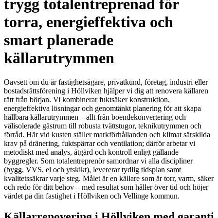
trygg totalentreprenad för
torra, energieffektiva och
smart planerade
källarutrymmen
Oavsett om du är fastighetsägare, privatkund, företag, industri eller
bostadsrättsförening i Höllviken hjälper vi dig att renovera källaren
rätt från början. Vi kombinerar fuktsäker konstruktion,
energieffektiva lösningar och genomtänkt planering för att skapa
hållbara källarutrymmen – allt från boendekonvertering och
välisolerade gästrum till robusta tvättstugor, teknikutrymmen och
förråd. Här vid kusten ställer markförhållanden och klimat särskilda
krav på dränering, fuktspärrar och ventilation; därför arbetar vi
metodiskt med analys, åtgärd och kontroll enligt gällande
byggregler. Som totalentreprenör samordnar vi alla discipliner
(bygg, VVS, el och ytskikt), levererar tydlig tidsplan samt
kvalitetssäkrar varje steg. Målet är en källare som är torr, varm, säker
och redo för ditt behov – med resultat som håller över tid och höjer
värdet på din fastighet i Höllviken och Vellinge kommun.
Källarrenovering i Höllviken med garanti