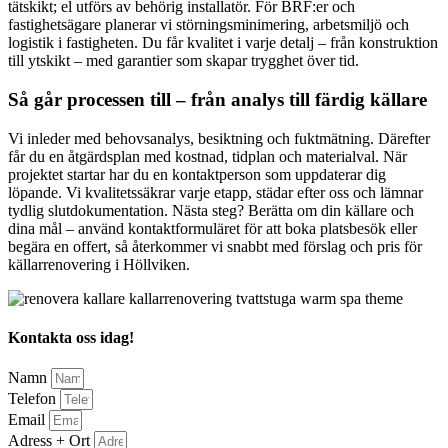
tätskikt; el utförs av behörig installatör. För BRF:er och
fastighetsägare planerar vi störningsminimering, arbetsmiljö och
logistik i fastigheten. Du får kvalitet i varje detalj – från konstruktion
till ytskikt – med garantier som skapar trygghet över tid.
Så går processen till – från analys till färdig källare
Vi inleder med behovsanalys, besiktning och fuktmätning. Därefter
får du en åtgärdsplan med kostnad, tidplan och materialval. När
projektet startar har du en kontaktperson som uppdaterar dig
löpande. Vi kvalitetssäkrar varje etapp, städar efter oss och lämnar
tydlig slutdokumentation. Nästa steg? Berätta om din källare och
dina mål – använd kontaktformuläret för att boka platsbesök eller
begära en offert, så återkommer vi snabbt med förslag och pris för
källarrenovering i Höllviken.
Kontakta oss idag!
Namn
Telefon
Email
Adress + Ort