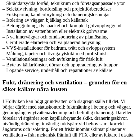
– Skräddarsydda förråd, teknikrum och företagsanpassade ytor
– Selektiv rivning, bortforsling och projektförberedelser
– Fuktspärrar, kapillärbrytning och dräneringslösningar
– Isolering av väggar, bjälklag och källartak
– Betonggjutning, flytspackel och komplett golvuppbyggnad
– Installation av vattenburen eller elektrisk golvvärme
– Nya innerväggar och omdisponering av planlösning
– Certifierade elarbeten och välplanerad belysning
– VVS-installationer för badrum, tvätt och avloppssystem
– Målning, tapeter och övriga ytskikt med proffsfinish
– Ventilationslösningar och avfuktning för frisk luft
– Byte av källarfönster, dörrar och uppgradering av trappor
– Löpande service, underhåll och reparationer av källare
Fukt, dränering och ventilation – grunden för en
säker källare nära kusten
I Höllviken kan högt grundvatten och slagregn ställa till det. Vi
börjar därför med statuskontroll: fuktmätning i betong och väggar,
genomgång av ytvattenavledning och befintlig dränering. Därefter
föreslår vi åtgärder som kapillärbrytande skikt, dräneringsskivor,
utvändig dränering, invändig fuktspärr vid behov samt korrekt
ångbroms och isolering. För ett friskt inomhusklimat planerar vi
ventilation – från mekanisk frånluft till FTX eller avfuktare i utsatta