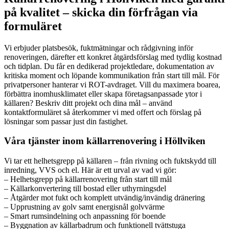
på kvalitet – skicka din förfrågan via
formuläret
Vi erbjuder platsbesök, fuktmätningar och rådgivning inför
renoveringen, därefter ett konkret åtgärdsförslag med tydlig kostnad
och tidplan. Du får en dedikerad projektledare, dokumentation av
kritiska moment och löpande kommunikation från start till mål. För
privatpersoner hanterar vi ROT-avdraget. Vill du maximera boarea,
förbättra inomhusklimatet eller skapa företagsanpassade ytor i
källaren? Beskriv ditt projekt och dina mål – använd
kontaktformuläret så återkommer vi med offert och förslag på
lösningar som passar just din fastighet.
Våra tjänster inom källarrenovering i Höllviken
Vi tar ett helhetsgrepp på källaren – från rivning och fuktskydd till
inredning, VVS och el. Här är ett urval av vad vi gör:
– Helhetsgrepp på källarrenovering från start till mål
– Källarkonvertering till bostad eller uthyrningsdel
– Åtgärder mot fukt och komplett utvändig/invändig dränering
– Upprustning av golv samt energisnål golvvärme
– Smart rumsindelning och anpassning för boende
– Byggnation av källarbadrum och funktionell tvättstuga