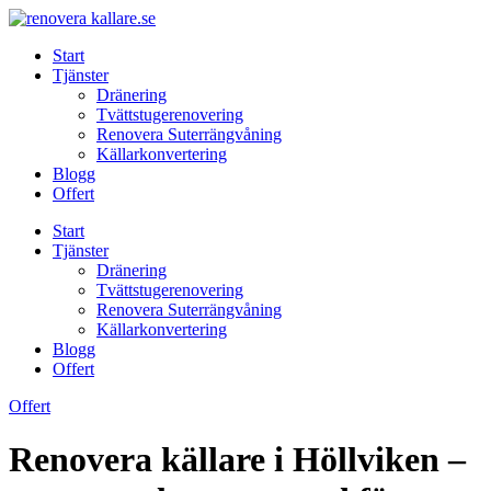
Skip
to
Start
content
Tjänster
Dränering
Tvättstugerenovering
Renovera Suterrängvåning
Källarkonvertering
Blogg
Offert
Start
Tjänster
Dränering
Tvättstugerenovering
Renovera Suterrängvåning
Källarkonvertering
Blogg
Offert
Offert
Renovera källare i Höllviken –