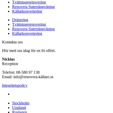
Tvättstugerenovering
Renovera Suterrängvåning
Källarkonvertering
Dränering
Tvättstugerenovering
Renovera Suterrängvåning
Källarkonvertering
Kontakta oss
Hör med oss idag för en fri offert.
Nicklas
Reception
Telefon: 08-580 97 138
Email: info@renovera-källare.se
Integritetspolicy
Fuktanalys, Utredning, Dränering & Renovering av Källare
över hela Sverige:
Stockholm
Uppland
Roslagen