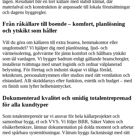
lägen. Resultatet blir en torr källare med stabilt klimat, där
materialval och konstruktion är anpassade till lokala förutsättningar
och dagens byggregler.
Från råkällare till boende – komfort, planlösning
och ytskikt som håller
Vill du göra om källaren till extra boarea, hemmakontor eller
ungdomsdel? Vi hjälper dig med planlösning, ljud- och
värmeisolering, golvvärme för jämn komfort och hållbara ytskikt
som tål vardagen. Vi bygger badrum enligt gällande branschregler,
installerar tvättstuga med smart logistik och ordnar välplanerad
belysning. För företag och industri skapar vi tåliga förråd,
teknikrum, personalutrymmen eller studios med rätt ventilation och
elstandard. Allt skräddarsys efter funktion, estetik och budget – med
en finish som lyfter helhetsintrycket.
Dokumenterad kvalitet och smidig totalentreprenad
för alla kundtyper
Som totalentreprenör tar vi ansvar för hela källarprojektet och
samordnar bygg, el och VVS. Vi följer BBR, Säker Vatten och
elsäkerhetskrav, lämnar dokumentation på dolda moment och arbetar
med spårbara systemlösningar. Våtrum byggs fackmässigt med rätt