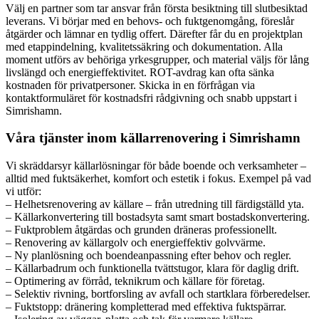
Välj en partner som tar ansvar från första besiktning till slutbesiktad
leverans. Vi börjar med en behovs- och fuktgenomgång, föreslår
åtgärder och lämnar en tydlig offert. Därefter får du en projektplan
med etappindelning, kvalitetssäkring och dokumentation. Alla
moment utförs av behöriga yrkesgrupper, och material väljs för lång
livslängd och energieffektivitet. ROT-avdrag kan ofta sänka
kostnaden för privatpersoner. Skicka in en förfrågan via
kontaktformuläret för kostnadsfri rådgivning och snabb uppstart i
Simrishamn.
Våra tjänster inom källarrenovering i Simrishamn
Vi skräddarsyr källarlösningar för både boende och verksamheter –
alltid med fuktsäkerhet, komfort och estetik i fokus. Exempel på vad
vi utför:
– Helhetsrenovering av källare – från utredning till färdigställd yta.
– Källarkonvertering till bostadsyta samt smart bostadskonvertering.
– Fuktproblem åtgärdas och grunden dräneras professionellt.
– Renovering av källargolv och energieffektiv golvvärme.
– Ny planlösning och boendeanpassning efter behov och regler.
– Källarbadrum och funktionella tvättstugor, klara för daglig drift.
– Optimering av förråd, teknikrum och källare för företag.
– Selektiv rivning, bortforsling av avfall och startklara förberedelser.
– Fuktstopp: dränering kompletterad med effektiva fuktspärrar.