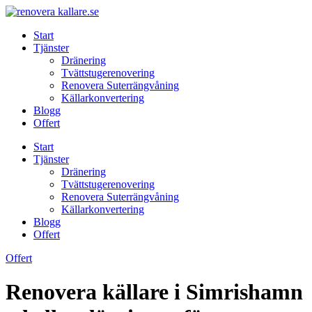
Skip
to
Start
content
Tjänster
Dränering
Tvättstugerenovering
Renovera Suterrängvåning
Källarkonvertering
Blogg
Offert
Start
Tjänster
Dränering
Tvättstugerenovering
Renovera Suterrängvåning
Källarkonvertering
Blogg
Offert
Offert
Renovera källare i Simrishamn