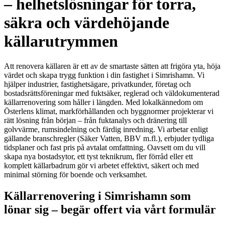
– helhetslösningar för torra,
säkra och värdehöjande
källarutrymmen
Att renovera källaren är ett av de smartaste sätten att frigöra yta, höja
värdet och skapa trygg funktion i din fastighet i Simrishamn. Vi
hjälper industrier, fastighetsägare, privatkunder, företag och
bostadsrättsföreningar med fuktsäker, reglerad och väldokumenterad
källarrenovering som håller i längden. Med lokalkännedom om
Österlens klimat, markförhållanden och byggnormer projekterar vi
rätt lösning från början – från fuktanalys och dränering till
golvvärme, rumsindelning och färdig inredning. Vi arbetar enligt
gällande branschregler (Säker Vatten, BBV m.fl.), erbjuder tydliga
tidsplaner och fast pris på avtalat omfattning. Oavsett om du vill
skapa nya bostadsytor, ett tyst teknikrum, fler förråd eller ett
komplett källarbadrum gör vi arbetet effektivt, säkert och med
minimal störning för boende och verksamhet.
Källarrenovering i Simrishamn som
lönar sig – begär offert via vårt formulär