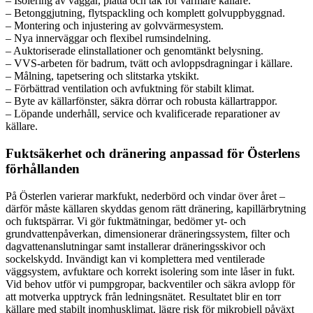
– Isolering av väggar, platta och tak för varmare källare.
– Betonggjutning, flytspackling och komplett golvuppbyggnad.
– Montering och injustering av golvvärmesystem.
– Nya innerväggar och flexibel rumsindelning.
– Auktoriserade elinstallationer och genomtänkt belysning.
– VVS-arbeten för badrum, tvätt och avloppsdragningar i källare.
– Målning, tapetsering och slitstarka ytskikt.
– Förbättrad ventilation och avfuktning för stabilt klimat.
– Byte av källarfönster, säkra dörrar och robusta källartrappor.
– Löpande underhåll, service och kvalificerade reparationer av
källare.
Fuktsäkerhet och dränering anpassad för Österlens
förhållanden
På Österlen varierar markfukt, nederbörd och vindar över året –
därför måste källaren skyddas genom rätt dränering, kapillärbrytning
och fuktspärrar. Vi gör fuktmätningar, bedömer yt- och
grundvattenpåverkan, dimensionerar dräneringssystem, filter och
dagvattenanslutningar samt installerar dräneringsskivor och
sockelskydd. Invändigt kan vi komplettera med ventilerade
väggsystem, avfuktare och korrekt isolering som inte låser in fukt.
Vid behov utför vi pumpgropar, backventiler och säkra avlopp för
att motverka upptryck från ledningsnätet. Resultatet blir en torr
källare med stabilt inomhusklimat, lägre risk för mikrobiell påväxt