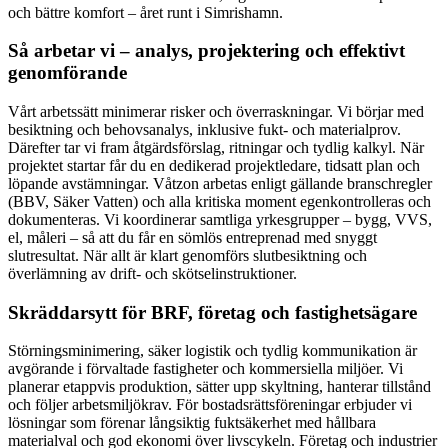
och bättre komfort – året runt i Simrishamn.
Så arbetar vi – analys, projektering och effektivt
genomförande
Vårt arbetssätt minimerar risker och överraskningar. Vi börjar med
besiktning och behovsanalys, inklusive fukt- och materialprov.
Därefter tar vi fram åtgärdsförslag, ritningar och tydlig kalkyl. När
projektet startar får du en dedikerad projektledare, tidsatt plan och
löpande avstämningar. Våtzon arbetas enligt gällande branschregler
(BBV, Säker Vatten) och alla kritiska moment egenkontrolleras och
dokumenteras. Vi koordinerar samtliga yrkesgrupper – bygg, VVS,
el, måleri – så att du får en sömlös entreprenad med snyggt
slutresultat. När allt är klart genomförs slutbesiktning och
överlämning av drift- och skötselinstruktioner.
Skräddarsytt för BRF, företag och fastighetsägare
Störningsminimering, säker logistik och tydlig kommunikation är
avgörande i förvaltade fastigheter och kommersiella miljöer. Vi
planerar etappvis produktion, sätter upp skyltning, hanterar tillstånd
och följer arbetsmiljökrav. För bostadsrättsföreningar erbjuder vi
lösningar som förenar långsiktig fuktsäkerhet med hållbara
materialval och god ekonomi över livscykeln. Företag och industrier