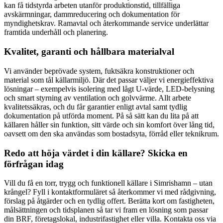
kan få tidstyrda arbeten utanför produktionstid, tillfälliga
avskärmningar, dammreducering och dokumentation för
myndighetskrav. Ramavtal och återkommande service underlättar
framtida underhåll och planering.
Kvalitet, garanti och hållbara materialval
Vi använder beprövade system, fuktsäkra konstruktioner och
material som tål källarmiljö. Där det passar väljer vi energieffektiva
lösningar – exempelvis isolering med lågt U-värde, LED-belysning
och smart styrning av ventilation och golvvärme. Allt arbete
kvalitetssäkras, och du får garantier enligt avtal samt tydlig
dokumentation på utförda moment. På så sätt kan du lita på att
källaren håller sin funktion, sitt värde och sin komfort över lång tid,
oavsett om den ska användas som bostadsyta, förråd eller teknikrum.
Redo att höja värdet i din källare? Skicka en
förfrågan idag
Vill du få en torr, trygg och funktionell källare i Simrishamn – utan
krångel? Fyll i kontaktformuläret så återkommer vi med rådgivning,
förslag på åtgärder och en tydlig offert. Berätta kort om fastigheten,
målsättningen och tidsplanen så tar vi fram en lösning som passar
din BRF, företagslokal, industrifastighet eller villa. Kontakta oss via