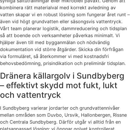
synliga saltutfällningar eller mikrobiell påväxt. Genom att
kombinera rätt materialval med korrekt avledning av
vatten skapar vi en robust lösning som fungerar året runt –
även vid högt grundvatten eller säsongsvis vattentryck.
Vårt team planerar logistik, dammreducering och tidsplan
så att boende och verksamheter påverkas minimalt. Vi
hjälper även till med bygganmälan och nödvändig
dokumentation vid större åtgärder. Skicka din förfrågan
via formuläret, så återkommer vi med kostnadsfri
behovsbedömning, prisindikation och preliminär tidsplan.
Dränera källargolv i Sundbyberg
– effektivt skydd mot fukt, lukt
och vattentryck
I Sundbyberg varierar jordarter och grundvattennivåer
mellan områden som Duvbo, Ursvik, Hallonbergen, Rissne
och Centrala Sundbyberg. Därför utgår vi alltid från en
platsanpassad lösning: vi öppnar golvet kontrollerat,