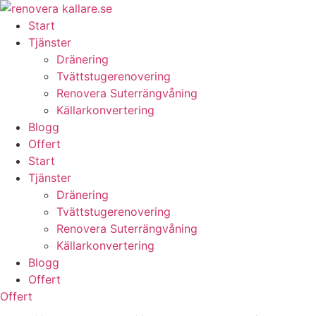
Skip
to
Start
content
Tjänster
Dränering
Tvättstugerenovering
Renovera Suterrängvåning
Källarkonvertering
Blogg
Offert
Start
Tjänster
Dränering
Tvättstugerenovering
Renovera Suterrängvåning
Källarkonvertering
Blogg
Offert
Offert