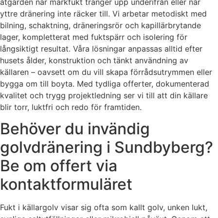
åtgärden när markfukt tränger upp underifrån eller när
yttre dränering inte räcker till. Vi arbetar metodiskt med
bilning, schaktning, dräneringsrör och kapillärbrytande
lager, kompletterat med fuktspärr och isolering för
långsiktigt resultat. Våra lösningar anpassas alltid efter
husets ålder, konstruktion och tänkt användning av
källaren – oavsett om du vill skapa förrådsutrymmen eller
bygga om till boyta. Med tydliga offerter, dokumenterad
kvalitet och trygg projektledning ser vi till att din källare
blir torr, luktfri och redo för framtiden.
Behöver du invändig
golvdränering i Sundbyberg?
Be om offert via
kontaktformuläret
Fukt i källargolv visar sig ofta som kallt golv, unken lukt,