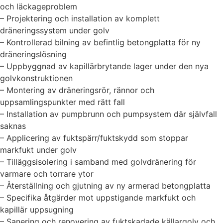
och läckageproblem
– Projektering och installation av komplett
dräneringssystem under golv
– Kontrollerad bilning av befintlig betongplatta för ny
dräneringslösning
– Uppbyggnad av kapillärbrytande lager under den nya
golvkonstruktionen
– Montering av dräneringsrör, rännor och
uppsamlingspunkter med rätt fall
– Installation av pumpbrunn och pumpsystem där självfall
saknas
– Applicering av fuktspärr/fuktskydd som stoppar
markfukt under golv
– Tilläggsisolering i samband med golvdränering för
varmare och torrare ytor
– Återställning och gjutning av ny armerad betongplatta
– Specifika åtgärder mot uppstigande markfukt och
kapillär uppsugning
– Sanering och renovering av fuktskadade källargolv och