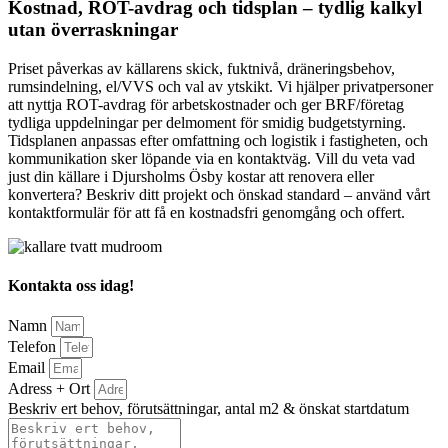
Kostnad, ROT-avdrag och tidsplan – tydlig kalkyl
utan överraskningar
Priset påverkas av källarens skick, fuktnivå, dräneringsbehov,
rumsindelning, el/VVS och val av ytskikt. Vi hjälper privatpersoner
att nyttja ROT-avdrag för arbetskostnader och ger BRF/företag
tydliga uppdelningar per delmoment för smidig budgetstyrning.
Tidsplanen anpassas efter omfattning och logistik i fastigheten, och
kommunikation sker löpande via en kontaktväg. Vill du veta vad
just din källare i Djursholms Ösby kostar att renovera eller
konvertera? Beskriv ditt projekt och önskad standard – använd vårt
kontaktformulär för att få en kostnadsfri genomgång och offert.
Kontakta oss idag!
Namn
Telefon
Email
Adress + Ort
Beskriv ert behov, förutsättningar, antal m2 & önskat startdatum