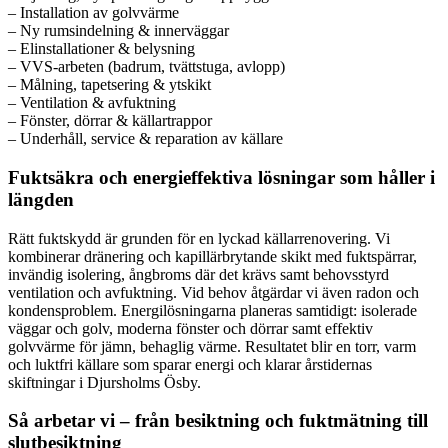
– Installation av golvvärme
– Ny rumsindelning & innerväggar
– Elinstallationer & belysning
– VVS-arbeten (badrum, tvättstuga, avlopp)
– Målning, tapetsering & ytskikt
– Ventilation & avfuktning
– Fönster, dörrar & källartrappor
– Underhåll, service & reparation av källare
Fuktsäkra och energieffektiva lösningar som håller i
längden
Rätt fuktskydd är grunden för en lyckad källarrenovering. Vi
kombinerar dränering och kapillärbrytande skikt med fuktspärrar,
invändig isolering, ångbroms där det krävs samt behovsstyrd
ventilation och avfuktning. Vid behov åtgärdar vi även radon och
kondensproblem. Energilösningarna planeras samtidigt: isolerade
väggar och golv, moderna fönster och dörrar samt effektiv
golvvärme för jämn, behaglig värme. Resultatet blir en torr, varm
och luktfri källare som sparar energi och klarar årstidernas
skiftningar i Djursholms Ösby.
Så arbetar vi – från besiktning och fuktmätning till
slutbesiktning