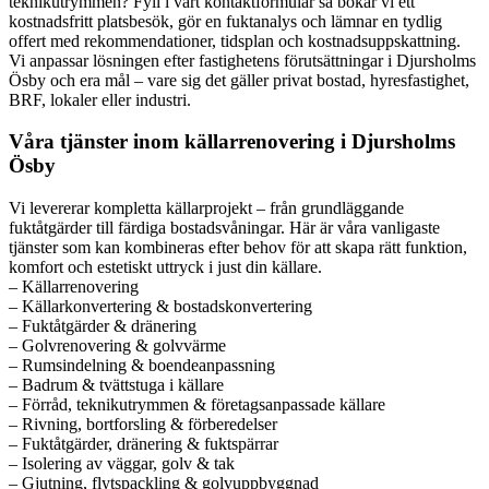
teknikutrymmen? Fyll i vårt kontaktformulär så bokar vi ett
kostnadsfritt platsbesök, gör en fuktanalys och lämnar en tydlig
offert med rekommendationer, tidsplan och kostnadsuppskattning.
Vi anpassar lösningen efter fastighetens förutsättningar i Djursholms
Ösby och era mål – vare sig det gäller privat bostad, hyresfastighet,
BRF, lokaler eller industri.
Våra tjänster inom källarrenovering i Djursholms
Ösby
Vi levererar kompletta källarprojekt – från grundläggande
fuktåtgärder till färdiga bostadsvåningar. Här är våra vanligaste
tjänster som kan kombineras efter behov för att skapa rätt funktion,
komfort och estetiskt uttryck i just din källare.
– Källarrenovering
– Källarkonvertering & bostadskonvertering
– Fuktåtgärder & dränering
– Golvrenovering & golvvärme
– Rumsindelning & boendeanpassning
– Badrum & tvättstuga i källare
– Förråd, teknikutrymmen & företagsanpassade källare
– Rivning, bortforsling & förberedelser
– Fuktåtgärder, dränering & fuktspärrar
– Isolering av väggar, golv & tak
– Gjutning, flytspackling & golvuppbyggnad