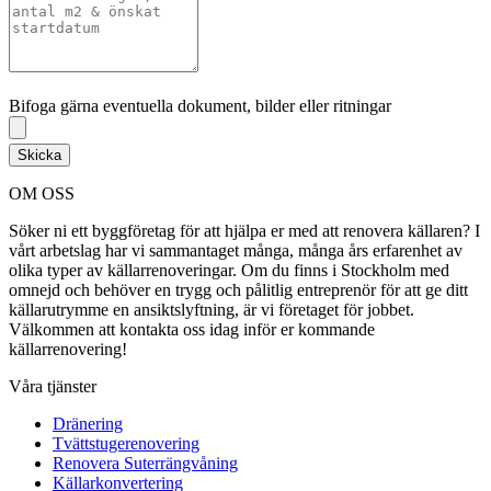
Bifoga gärna eventuella dokument, bilder eller ritningar
Bifoga gärna eventuella dokument, bilder eller ritningar
Skicka
OM OSS
Söker ni ett byggföretag för att hjälpa er med att renovera källaren? I
vårt arbetslag har vi sammantaget många, många års erfarenhet av
olika typer av källarrenoveringar. Om du finns i Stockholm med
omnejd och behöver en trygg och pålitlig entreprenör för att ge ditt
källarutrymme en ansiktslyftning, är vi företaget för jobbet.
Välkommen att kontakta oss idag inför er kommande
källarrenovering!
Våra tjänster
Dränering
Tvättstugerenovering
Renovera Suterrängvåning
Källarkonvertering