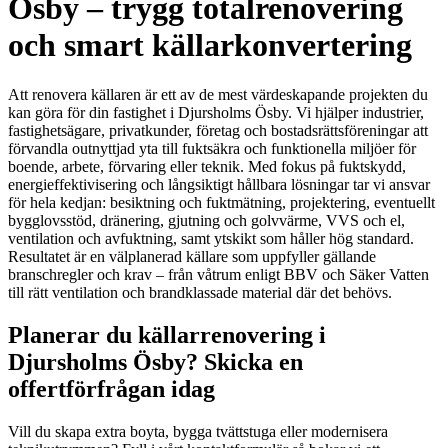
Ösby – trygg totalrenovering
och smart källarkonvertering
Att renovera källaren är ett av de mest värdeskapande projekten du
kan göra för din fastighet i Djursholms Ösby. Vi hjälper industrier,
fastighetsägare, privatkunder, företag och bostadsrättsföreningar att
förvandla outnyttjad yta till fuktsäkra och funktionella miljöer för
boende, arbete, förvaring eller teknik. Med fokus på fuktskydd,
energieffektivisering och långsiktigt hållbara lösningar tar vi ansvar
för hela kedjan: besiktning och fuktmätning, projektering, eventuellt
bygglovsstöd, dränering, gjutning och golvvärme, VVS och el,
ventilation och avfuktning, samt ytskikt som håller hög standard.
Resultatet är en välplanerad källare som uppfyller gällande
branschregler och krav – från våtrum enligt BBV och Säker Vatten
till rätt ventilation och brandklassade material där det behövs.
Planerar du källarrenovering i
Djursholms Ösby? Skicka en
offertförfrågan idag
Vill du skapa extra boyta, bygga tvättstuga eller modernisera