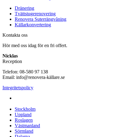
Dränering
Tvättstugerenovering
Renovera Suterrängvåning
Källarkonvertering
Kontakta oss
Hör med oss idag för en fri offert.
Nicklas
Reception
Telefon: 08-580 97 138
Email: info@renovera-källare.se
Integritetspolicy
Fuktanalys, Utredning, Dränering & Renovering av Källare
över hela Sverige:
Stockholm
Uppland
Roslagen
Västmanland
Sörmland
Dalarna