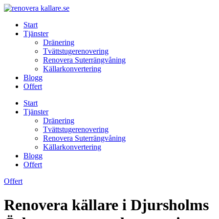
Skip
to
Start
content
Tjänster
Dränering
Tvättstugerenovering
Renovera Suterrängvåning
Källarkonvertering
Blogg
Offert
Start
Tjänster
Dränering
Tvättstugerenovering
Renovera Suterrängvåning
Källarkonvertering
Blogg
Offert
Offert
Renovera källare i Djursholms