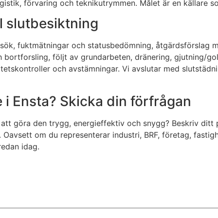
ogistik, förvaring och teknikutrymmen. Målet är en källare s
ll slutbesiktning
sök, fuktmätningar och statusbedömning, åtgärdsförslag med
 bortforsling, följt av grundarbeten, dränering, gjutning/go
litetskontroller och avstämningar. Vi avslutar med slutstä
e i Ensta? Skicka din förfrågan
r att göra den trygg, energieffektiv och snygg? Beskriv dit
 Oavsett om du representerar industri, BRF, företag, fastigh
 redan idag.