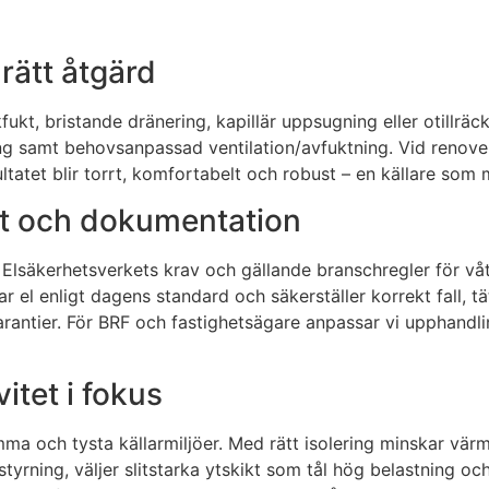
rätt åtgärd
ukt, bristande dränering, kapillär uppsugning eller otillräck
ering samt behovsanpassad ventilation/avfuktning. Vid renove
tet blir torrt, komfortabelt och robust – en källare som mo
tet och dokumentation
 Elsäkerhetsverkets krav och gällande branschregler för våt
 el enligt dagens standard och säkerställer korrekt fall, tä
arantier. För BRF och fastighetsägare anpassar vi upphand
itet i fokus
samma och tysta källarmiljöer. Med rätt isolering minskar 
styrning, väljer slitstarka ytskikt som tål hög belastning o