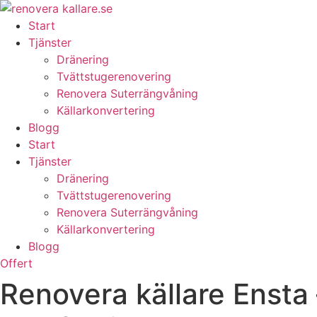
Skip
to
Start
content
Tjänster
Dränering
Tvättstugerenovering
Renovera Suterrängvåning
Källarkonvertering
Blogg
Start
Tjänster
Dränering
Tvättstugerenovering
Renovera Suterrängvåning
Källarkonvertering
Blogg
Offert
Renovera källare Ensta 