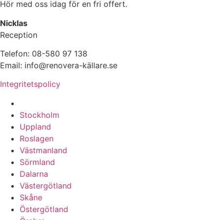
Hör med oss idag för en fri offert.
Nicklas
Reception
Telefon: 08-580 97 138
Email: info@renovera-källare.se
Integritetspolicy
Fuktanalys, Utredning, Dränering & Renovering av Käll
Stockholm
Uppland
Roslagen
Västmanland
Sörmland
Dalarna
Västergötland
Skåne
Östergötland