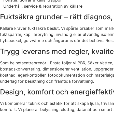
– Underhåll, service & reparation av källare
Fuktsäkra grunder – rätt diagnos, 
Källare kräver fuktsäkra beslut. Vi spårar orsaker som markf
fuktspärrar, kapillärbrytning, invändig eller utvändig isol
flytspackel, golvvärme och ångbroms där det behövs. Resulta
Trygg leverans med regler, kvali
Som helhetsentreprenör i Ensta följer vi BBR, Säker Vatten,
bostadskonvertering, dimensionerar ventilation, uppgraderar
kostnad, egenkontroller, fotodokumentation och materialg
underlag för besiktning och framtida förvaltning.
Design, komfort och energieffektiv
Vi kombinerar teknik och estetik för att skapa ljusa, triv
komfort. Vi planerar belysning, eluttag, datanät och smart 