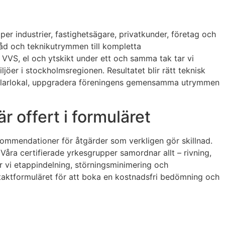
lper industrier, fastighetsägare, privatkunder, företag och
rråd och teknikutrymmen till kompletta
 VVS, el och ytskikt under ett och samma tak tar vi
jöer i stockholmsregionen. Resultatet blir rätt teknisk
n källarlokal, uppgradera föreningens gemensamma utrymmen
r offert i formuläret
kommendationer för åtgärder som verkligen gör skillnad.
Våra certifierade yrkesgrupper samordnar allt – rivning,
er vi etappindelning, störningsminimering och
ontaktformuläret för att boka en kostnadsfri bedömning och