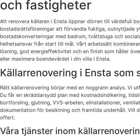
och fastigheter
Att renovera källaren i Ensta öppnar dörren till värdefull bo
bostadsrättsföreningar att förvandla fuktiga, outnyttjade yt
bostadskonverteringar med badrum, tvättstuga och sociala y
helhetsansvar från start till mål. Vårt arbetssätt kombinera
lösning, god energieffektivitet och en finish som håller ö
eller maximera boendevärdet i din villa i Ensta.
Källarrenovering i Ensta som s
Rätt källarrenovering börjar med en noggrann analys. Vi ut
Du får en skräddarsydd plan med kostnadsindikering, tidslin
bortforsling, gjutning, VVS-arbeten, elinstallationer, venti
dokumentation för besiktning och framtida underhåll. Vill 
offert.
Våra tjänster inom källarrenoverin