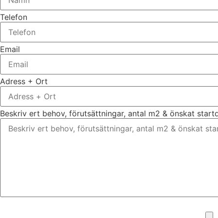
Telefon
Email
Adress + Ort
Beskriv ert behov, förutsättningar, antal m2 & önskat star
Bifoga gärna eventuella dokument, bilder eller ritningar