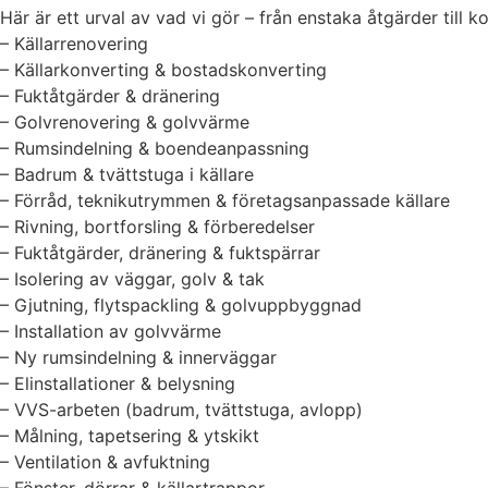
Här är ett urval av vad vi gör – från enstaka åtgärder till 
– Källarrenovering
– Källarkonverting & bostadskonverting
– Fuktåtgärder & dränering
– Golvrenovering & golvvärme
– Rumsindelning & boendeanpassning
– Badrum & tvättstuga i källare
– Förråd, teknikutrymmen & företagsanpassade källare
– Rivning, bortforsling & förberedelser
– Fuktåtgärder, dränering & fuktspärrar
– Isolering av väggar, golv & tak
– Gjutning, flytspackling & golvuppbyggnad
– Installation av golvvärme
– Ny rumsindelning & innerväggar
– Elinstallationer & belysning
– VVS-arbeten (badrum, tvättstuga, avlopp)
– Målning, tapetsering & ytskikt
– Ventilation & avfuktning
– Fönster, dörrar & källartrappor