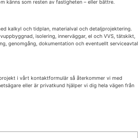
om känns som resten av fastigheten – eller bättre.
 kalkyl och tidplan, materialval och detaljprojektering.
lvuppbyggnad, isolering, innerväggar, el och VVS, tätskikt,
dning, genomgång, dokumentation och eventuellt serviceavtal
t projekt i vårt kontaktformulär så återkommer vi med
etsägare eller är privatkund hjälper vi dig hela vägen från