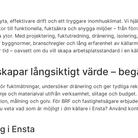
yta, effektivare drift och ett tryggare inomhusklimat. Vi hjä
or till funktionella, fuktsäkra och snygga miljöer – från fö
tor. Med projektering, fuktutredning, dränering, isolering,
r byggnormer, branschregler och lång erfarenhet av källarmil
ver tid – oavsett om du vill skapa arbetsplatsstandard i e
kapar långsiktigt värde – begä
för fuktmätningar, undersöker dränering och ger tydliga re
je och materialval utifrån verksamhet, slitage och budget. 
lation, målning och golv. För BRF och fastighetsägare erbjud
du veta vad som är möjligt i din källare i Ensta? Använd k
g i Ensta