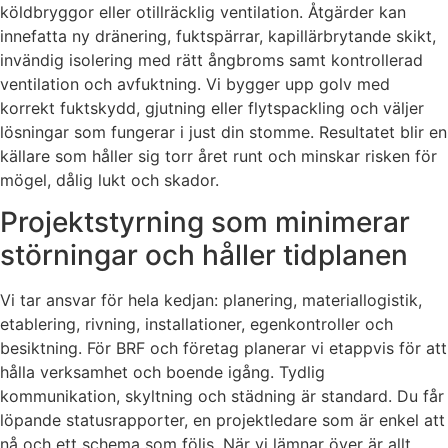
köldbryggor eller otillräcklig ventilation. Åtgärder kan
innefatta ny dränering, fuktspärrar, kapillärbrytande skikt,
invändig isolering med rätt ångbroms samt kontrollerad
ventilation och avfuktning. Vi bygger upp golv med
korrekt fuktskydd, gjutning eller flytspackling och väljer
lösningar som fungerar i just din stomme. Resultatet blir en
källare som håller sig torr året runt och minskar risken för
mögel, dålig lukt och skador.
Projektstyrning som minimerar
störningar och håller tidplanen
Vi tar ansvar för hela kedjan: planering, materiallogistik,
etablering, rivning, installationer, egenkontroller och
besiktning. För BRF och företag planerar vi etappvis för att
hålla verksamhet och boende igång. Tydlig
kommunikation, skyltning och städning är standard. Du får
löpande statusrapporter, en projektledare som är enkel att
nå och ett schema som följs. När vi lämnar över är allt