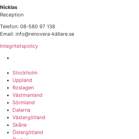
Nicklas
Reception
Telefon: 08-580 97 138
Email: info@renovera-källare.se
Integritetspolicy
Fuktanalys, Utredning, Dränering & Renovering av
Källare över hela Sverige:
Stockholm
Uppland
Roslagen
Västmanland
Sörmland
Dalarna
Västergötland
Skåne
Östergötland