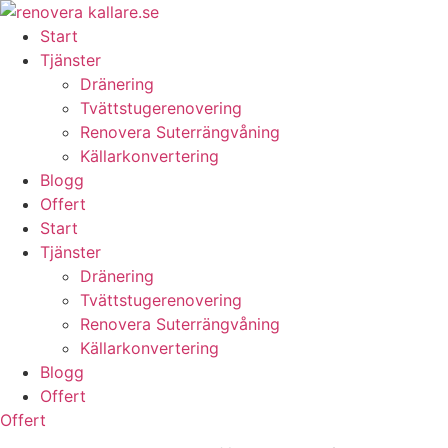
Skip
to
Start
content
Tjänster
Dränering
Tvättstugerenovering
Renovera Suterrängvåning
Källarkonvertering
Blogg
Offert
Start
Tjänster
Dränering
Tvättstugerenovering
Renovera Suterrängvåning
Källarkonvertering
Blogg
Offert
Offert