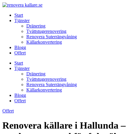
Skip
to
Start
content
Tjänster
Dränering
Tvättstugerenovering
Renovera Suterrängvåning
Källarkonvertering
Blogg
Offert
Start
Tjänster
Dränering
Tvättstugerenovering
Renovera Suterrängvåning
Källarkonvertering
Blogg
Offert
Offert
Renovera källare i Hallunda –