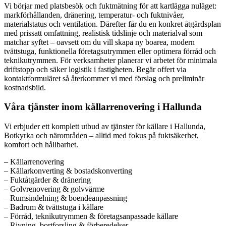
Vi börjar med platsbesök och fuktmätning för att kartlägga nuläget:
markförhållanden, dränering, temperatur- och fuktnivåer,
materialstatus och ventilation. Därefter får du en konkret åtgärdsplan
med prissatt omfattning, realistisk tidslinje och materialval som
matchar syftet – oavsett om du vill skapa ny boarea, modern
tvättstuga, funktionella företagsutrymmen eller optimera förråd och
teknikutrymmen. För verksamheter planerar vi arbetet för minimala
driftstopp och säker logistik i fastigheten. Begär offert via
kontaktformuläret så återkommer vi med förslag och preliminär
kostnadsbild.
Våra tjänster inom källarrenovering i Hallunda
Vi erbjuder ett komplett utbud av tjänster för källare i Hallunda,
Botkyrka och närområden – alltid med fokus på fuktsäkerhet,
komfort och hållbarhet.
– Källarrenovering
– Källarkonverting & bostadskonverting
– Fuktåtgärder & dränering
– Golvrenovering & golvvärme
– Rumsindelning & boendeanpassning
– Badrum & tvättstuga i källare
– Förråd, teknikutrymmen & företagsanpassade källare
– Rivning, bortforsling & förberedelser