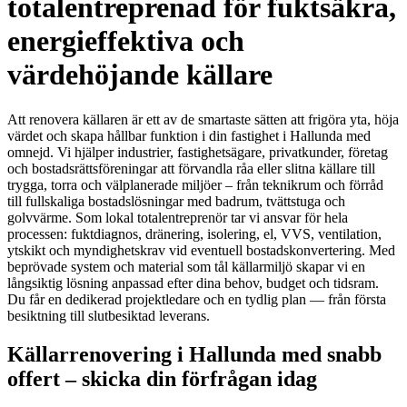
totalentreprenad för fuktsäkra,
energieffektiva och
värdehöjande källare
Att renovera källaren är ett av de smartaste sätten att frigöra yta, höja
värdet och skapa hållbar funktion i din fastighet i Hallunda med
omnejd. Vi hjälper industrier, fastighetsägare, privatkunder, företag
och bostadsrättsföreningar att förvandla råa eller slitna källare till
trygga, torra och välplanerade miljöer – från teknikrum och förråd
till fullskaliga bostadslösningar med badrum, tvättstuga och
golvvärme. Som lokal totalentreprenör tar vi ansvar för hela
processen: fuktdiagnos, dränering, isolering, el, VVS, ventilation,
ytskikt och myndighetskrav vid eventuell bostadskonvertering. Med
beprövade system och material som tål källarmiljö skapar vi en
långsiktig lösning anpassad efter dina behov, budget och tidsram.
Du får en dedikerad projektledare och en tydlig plan — från första
besiktning till slutbesiktad leverans.
Källarrenovering i Hallunda med snabb
offert – skicka din förfrågan idag