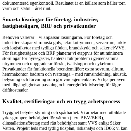
dokumenterad egenkontroll. Resultatet är en källare som håller torr,
varm och stabil – året runt.
Smarta lösningar för företag, industrier,
fastighetsägare, BRF och privatkunder
Behoven varierar – vi anpassar lösningarna. För företag och
industrier skapar vi robusta golv, teknikutrymmen, serverrum, arkiv
och logistikytor med tydliga flöden, brandskydd och säker el/VVS.
För fastighetsägare och BRF planerar vi etappvis för att minimera
störningar för hyresgäster, hanterar fuktproblem i gemensamma
utrymmen och uppgraderar förråd, tvättstugor och cykelrum.
Privatkunder får funktionella boendemiljöer: extra sovrum, allrum,
hemmakontor, badrum och tvättstuga – med rumsindelning, akustik,
belysning och förvaring som gör vardagen enklare. Vi hjälper även
med tillgänglighetsanpassning och energieffektivisering för lägre
driftkostnader.
Kvalitet, certifieringar och en trygg arbetsprocess
Trygghet betyder styrning och spårbarhet. Vi arbetar med utbildade
yrkesgrupper, behörighet för våtrum (t.ex. BBV/BKR),
elinstallationsföretag med rätt behörighet samt VVS enligt Säker
Vatten. Projekt leds med tydlig tidsplan, riskanalys och ID06; vi kan