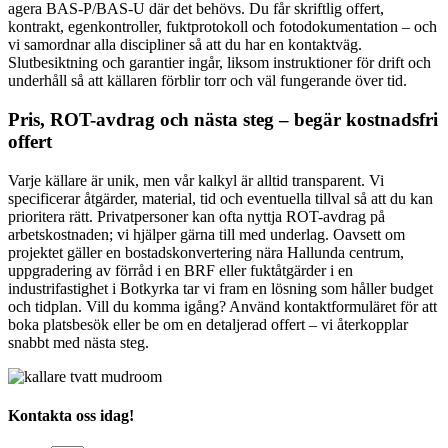
agera BAS-P/BAS-U där det behövs. Du får skriftlig offert,
kontrakt, egenkontroller, fuktprotokoll och fotodokumentation – och
vi samordnar alla discipliner så att du har en kontaktväg.
Slutbesiktning och garantier ingår, liksom instruktioner för drift och
underhåll så att källaren förblir torr och väl fungerande över tid.
Pris, ROT-avdrag och nästa steg – begär kostnadsfri
offert
Varje källare är unik, men vår kalkyl är alltid transparent. Vi
specificerar åtgärder, material, tid och eventuella tillval så att du kan
prioritera rätt. Privatpersoner kan ofta nyttja ROT-avdrag på
arbetskostnaden; vi hjälper gärna till med underlag. Oavsett om
projektet gäller en bostadskonvertering nära Hallunda centrum,
uppgradering av förråd i en BRF eller fuktåtgärder i en
industrifastighet i Botkyrka tar vi fram en lösning som håller budget
och tidplan. Vill du komma igång? Använd kontaktformuläret för att
boka platsbesök eller be om en detaljerad offert – vi återkopplar
snabbt med nästa steg.
Kontakta oss idag!