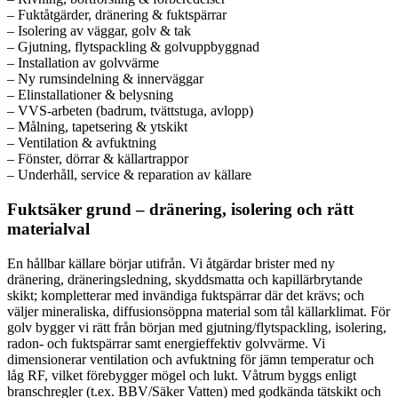
– Fuktåtgärder, dränering & fuktspärrar
– Isolering av väggar, golv & tak
– Gjutning, flytspackling & golvuppbyggnad
– Installation av golvvärme
– Ny rumsindelning & innerväggar
– Elinstallationer & belysning
– VVS-arbeten (badrum, tvättstuga, avlopp)
– Målning, tapetsering & ytskikt
– Ventilation & avfuktning
– Fönster, dörrar & källartrappor
– Underhåll, service & reparation av källare
Fuktsäker grund – dränering, isolering och rätt
materialval
En hållbar källare börjar utifrån. Vi åtgärdar brister med ny
dränering, dräneringsledning, skyddsmatta och kapillärbrytande
skikt; kompletterar med invändiga fuktspärrar där det krävs; och
väljer mineraliska, diffusionsöppna material som tål källarklimat. För
golv bygger vi rätt från början med gjutning/flytspackling, isolering,
radon- och fuktspärrar samt energieffektiv golvvärme. Vi
dimensionerar ventilation och avfuktning för jämn temperatur och
låg RF, vilket förebygger mögel och lukt. Våtrum byggs enligt
branschregler (t.ex. BBV/Säker Vatten) med godkända tätskikt och