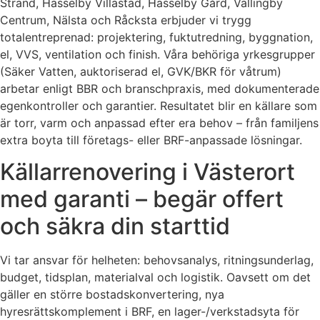
Strand, Hässelby Villastad, Hässelby Gård, Vällingby
Centrum, Nälsta och Råcksta erbjuder vi trygg
totalentreprenad: projektering, fuktutredning, byggnation,
el, VVS, ventilation och finish. Våra behöriga yrkesgrupper
(Säker Vatten, auktoriserad el, GVK/BKR för våtrum)
arbetar enligt BBR och branschpraxis, med dokumenterade
egenkontroller och garantier. Resultatet blir en källare som
är torr, varm och anpassad efter era behov – från familjens
extra boyta till företags- eller BRF-anpassade lösningar.
Källarrenovering i Västerort
med garanti – begär offert
och säkra din starttid
Vi tar ansvar för helheten: behovsanalys, ritningsunderlag,
budget, tidsplan, materialval och logistik. Oavsett om det
gäller en större bostadskonvertering, nya
hyresrättskomplement i BRF, en lager-/verkstadsyta för