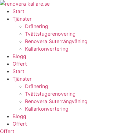
Skip
to
Start
content
Tjänster
Dränering
Tvättstugerenovering
Renovera Suterrängvåning
Källarkonvertering
Blogg
Offert
Start
Tjänster
Dränering
Tvättstugerenovering
Renovera Suterrängvåning
Källarkonvertering
Blogg
Offert
Offert