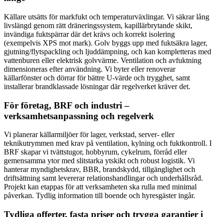
Källare utsätts för markfukt och temperaturväxlingar. Vi säkrar lång
livslängd genom rätt dräneringssystem, kapillärbrytande skikt,
invändiga fuktspärrar där det krävs och korrekt isolering
(exempelvis XPS mot mark). Golv byggs upp med fuktsäkra lager,
gjutning/flytspackling och ljuddämpning, och kan kompletteras med
vattenburen eller elektrisk golvvärme. Ventilation och avfuktning
dimensioneras efter användning. Vi byter eller renoverar
källarfönster och dörrar för bättre U-värde och trygghet, samt
installerar brandklassade lösningar där regelverket kräver det.
För företag, BRF och industri –
verksamhetsanpassning och regelverk
Vi planerar källarmiljöer för lager, verkstad, server- eller
teknikutrymmen med krav på ventilation, kylning och fuktkontroll. I
BRF skapar vi tvättstugor, hobbyrum, cykelrum, förråd eller
gemensamma ytor med slitstarka ytskikt och robust logistik. Vi
hanterar myndighetskrav, BBR, brandskydd, tillgänglighet och
driftsättning samt levererar relationshandlingar och underhållsråd.
Projekt kan etappas för att verksamheten ska rulla med minimal
påverkan. Tydlig information till boende och hyresgäster ingår.
Tydliga offerter, fasta priser och trygga garantier i