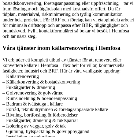
bostadskonvertering, företagsanpassning eller uppfräschning – tar vi
fram lösningar och åtgärdsplan med kostnadsfri offert. Du får
tidplan, materialval, riskminimering och tydlig kommunikation
under hela projektet. För BRF och företag kan vi etappindela arbetet
för minimala driftstopp och anpassa efter BBR, tillgänglighet och
brandskydd. Fyll i kontaktformuläret så bokar vi besök i Hemfosa
och tar nästa steg.
Våra tjänster inom källarrenovering i Hemfosa
Vi erbjuder ett komplett utbud av tjänster för att renovera eller
konvertera källare i Hemfosa – flexibelt för villor, kommersiella
fastigheter, industri och BRF. Här är våra vanligaste uppdrag:
– Källarrenovering
– Källarkonverting & bostadskonverting
– Fuktåtgärder & dränering
– Golvrenovering & golvvärme
– Rumsindelning & boendeanpassning
– Badrum & tvättstuga i källare
– Förråd, teknikutrymmen & företagsanpassade källare
– Rivning, bortforsling & förberedelser
– Fuktåtgärder, dränering & fuktspärrar
– Isolering av väggar, golv & tak
– Gjutning, flytspackling & golvuppbyggnad
– Installation av golvvärme