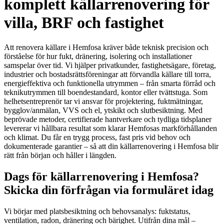
komplett källarrenovering för
villa, BRF och fastighet
Att renovera källare i Hemfosa kräver både teknisk precision och
förståelse för hur fukt, dränering, isolering och installationer
samspelar över tid. Vi hjälper privatkunder, fastighetsägare, företag,
industrier och bostadsrättsföreningar att förvandla källare till torra,
energieffektiva och funktionella utrymmen – från smarta förråd och
teknikutrymmen till boendestandard, kontor eller tvättstuga. Som
helhetsentreprenör tar vi ansvar för projektering, fuktmätningar,
bygglov/anmälan, VVS och el, ytskikt och slutbesiktning. Med
beprövade metoder, certifierade hantverkare och tydliga tidsplaner
levererar vi hållbara resultat som klarar Hemfosas markförhållanden
och klimat. Du får en trygg process, fast pris vid behov och
dokumenterade garantier – så att din källarrenovering i Hemfosa blir
rätt från början och håller i längden.
Dags för källarrenovering i Hemfosa?
Skicka din förfrågan via formuläret idag
Vi börjar med platsbesiktning och behovsanalys: fuktstatus,
ventilation, radon, dränering och bärighet. Utifrån dina mål –