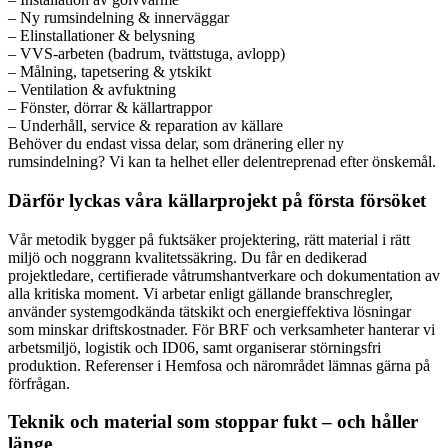
– Ny rumsindelning & innerväggar
– Elinstallationer & belysning
– VVS-arbeten (badrum, tvättstuga, avlopp)
– Målning, tapetsering & ytskikt
– Ventilation & avfuktning
– Fönster, dörrar & källartrappor
– Underhåll, service & reparation av källare
Behöver du endast vissa delar, som dränering eller ny
rumsindelning? Vi kan ta helhet eller delentreprenad efter önskemål.
Därför lyckas våra källarprojekt på första försöket
Vår metodik bygger på fuktsäker projektering, rätt material i rätt
miljö och noggrann kvalitetssäkring. Du får en dedikerad
projektledare, certifierade våtrumshantverkare och dokumentation av
alla kritiska moment. Vi arbetar enligt gällande branschregler,
använder systemgodkända tätskikt och energieffektiva lösningar
som minskar driftskostnader. För BRF och verksamheter hanterar vi
arbetsmiljö, logistik och ID06, samt organiserar störningsfri
produktion. Referenser i Hemfosa och närområdet lämnas gärna på
förfrågan.
Teknik och material som stoppar fukt – och håller
länge