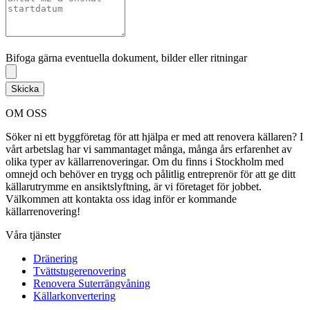
Bifoga gärna eventuella dokument, bilder eller ritningar
Bifoga gärna eventuella dokument, bilder eller ritningar
Skicka
OM OSS
Söker ni ett byggföretag för att hjälpa er med att renovera källaren? I
vårt arbetslag har vi sammantaget många, många års erfarenhet av
olika typer av källarrenoveringar. Om du finns i Stockholm med
omnejd och behöver en trygg och pålitlig entreprenör för att ge ditt
källarutrymme en ansiktslyftning, är vi företaget för jobbet.
Välkommen att kontakta oss idag inför er kommande
källarrenovering!
Våra tjänster
Dränering
Tvättstugerenovering
Renovera Suterrängvåning
Källarkonvertering