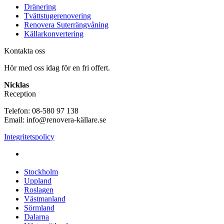
Dränering
Tvättstugerenovering
Renovera Suterrängvåning
Källarkonvertering
Kontakta oss
Hör med oss idag för en fri offert.
Nicklas
Reception
Telefon: 08-580 97 138
Email: info@renovera-källare.se
Integritetspolicy
Fuktanalys, Utredning, Dränering & Renovering av Källare
över hela Sverige:
Stockholm
Uppland
Roslagen
Västmanland
Sörmland
Dalarna