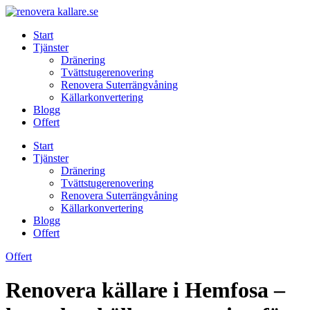
Skip
to
Start
content
Tjänster
Dränering
Tvättstugerenovering
Renovera Suterrängvåning
Källarkonvertering
Blogg
Offert
Start
Tjänster
Dränering
Tvättstugerenovering
Renovera Suterrängvåning
Källarkonvertering
Blogg
Offert
Offert
Renovera källare i Hemfosa –