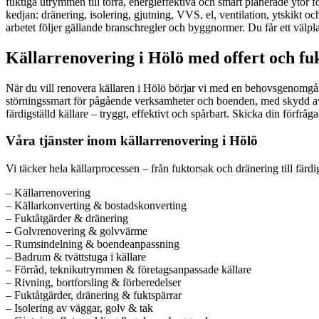
fuktiga utrymmen till torra, energieffektiva och smart planerade ytor 
kedjan: dränering, isolering, gjutning, VVS, el, ventilation, ytskikt och
arbetet följer gällande branschregler och byggnormer. Du får ett välpla
Källarrenovering i Hölö med offert och fu
När du vill renovera källaren i Hölö börjar vi med en behovsgenomgång
störningssmart för pågående verksamheter och boenden, med skydd av 
färdigställd källare – tryggt, effektivt och spårbart. Skicka din förfrå
Våra tjänster inom källarrenovering i Hölö
Vi täcker hela källarprocessen – från fuktorsak och dränering till fär
– Källarrenovering
– Källarkonverting & bostadskonverting
– Fuktåtgärder & dränering
– Golvrenovering & golvvärme
– Rumsindelning & boendeanpassning
– Badrum & tvättstuga i källare
– Förråd, teknikutrymmen & företagsanpassade källare
– Rivning, bortforsling & förberedelser
– Fuktåtgärder, dränering & fuktspärrar
– Isolering av väggar, golv & tak