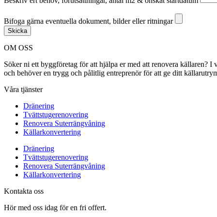
Beskriv ert behov, förutsättningar, antal m2 & önskat startdatum
Bifoga gärna eventuella dokument, bilder eller ritningar
Bifoga gärna eventuella dokument, bilder eller ritningar
Skicka
OM OSS
Söker ni ett byggföretag för att hjälpa er med att renovera källaren?
och behöver en trygg och pålitlig entreprenör för att ge ditt källarut
Våra tjänster
Dränering
Tvättstugerenovering
Renovera Suterrängvåning
Källarkonvertering
Dränering
Tvättstugerenovering
Renovera Suterrängvåning
Källarkonvertering
Kontakta oss
Hör med oss idag för en fri offert.