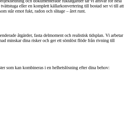
 projektledning och dokumenterade fuktåtgärder tar vi ansvar för hela
ättstuga eller en komplett källarkonvertering till bostad ser vi till att
om står emot fukt, radon och slitage – året runt.
derade åtgärder, fasta delmoment och realistisk tidsplan. Vi arbetar
inskar dina risker och ger ett sömlöst flöde från rivning till
nster som kan kombineras i en helhetslösning efter dina behov: