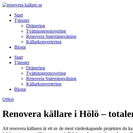
Skip
to
Start
content
Tjänster
Dränering
Tvättstugerenovering
Renovera Suterrängvåning
Källarkonvertering
Blogg
Start
Tjänster
Dränering
Tvättstugerenovering
Renovera Suterrängvåning
Källarkonvertering
Blogg
Offert
Renovera källare i Hölö – totale
Att renovera källaren är ett av de mest värdeskapande projekten du kan 