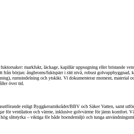
 fuktorsaker: markfukt, läckage, kapillär uppsugning eller bristande ven
rätt från början: ångbroms/fuktspärr i rätt nivå, robust golvuppbyggnad
fuktning), rumsindelning och ytskikt. Vi dokumenterar moment, material 
ller över tid.
rumsutförande enligt Byggkeramikrådet/BBV och Säker Vatten, samt ut
gar för ventilation och värme, inklusive golvvärme för jämn komfort. V
h hög slitstyrka – viktiga för både boendemiljö och tunga användningsmi