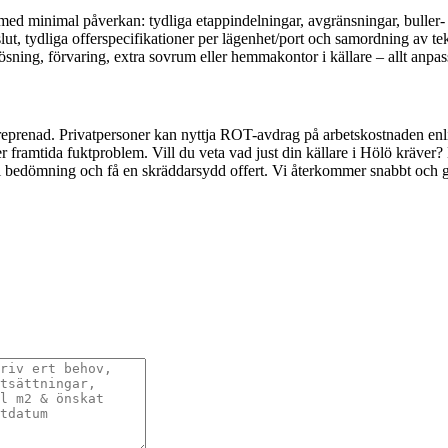
å med minimal påverkan: tydliga etappindelningar, avgränsningar, buller-
, tydliga offerspecifikationer per lägenhet/port och samordning av te
ning, förvaring, extra sovrum eller hemmakontor i källare – allt anpassa
ntreprenad. Privatpersoner kan nyttja ROT-avdrag på arbetskostnaden enl
framtida fuktproblem. Vill du veta vad just din källare i Hölö kräver? 
i bedömning och få en skräddarsydd offert. Vi återkommer snabbt och gui