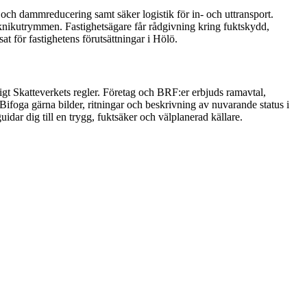
 och dammreducering samt säker logistik för in- och uttransport.
knikutrymmen. Fastighetsägare får rådgivning kring fuktskydd,
t för fastighetens förutsättningar i Hölö.
igt Skatteverkets regler. Företag och BRF:er erbjuds ramavtal,
Bifoga gärna bilder, ritningar och beskrivning av nuvarande status i
dar dig till en trygg, fuktsäker och välplanerad källare.