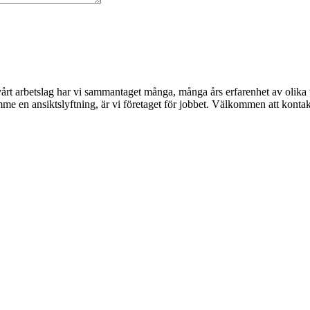
 I vårt arbetslag har vi sammantaget många, många års erfarenhet av oli
rymme en ansiktslyftning, är vi företaget för jobbet. Välkommen att kont