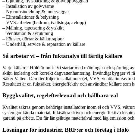
– Gjutning, flytspackling & golvuppbyggnad
– Installation av golvvärme
– Ny rumsindelning & innerväggar
– Elinstallationer & belysning
– VVS-arbeten (badrum, tvättstuga, avlopp)
– Målning, tapetsering & ytskikt
– Ventilation & avfuktning
– Fönster, dörrar & källartrappor
– Underhåll, service & reparation av källare
Så arbetar vi – från fuktanalys till färdig källare
Varje källare i Hölö är unik. Vi startar med mätningar och spårning av
skikt, isolering och korrekt dagvattenhantering. Invändigt bygger vi 
Säker Vatten. Därefter följer installationer (el, VVS, ventilation/av
Resultatet är en fuktsäker, energieffektiv och användbar källare som hå
Byggkvalitet, regelefterlevnad och hållbara val
Kvalitet säkras genom behöriga installatörer inom el och VVS, våt
systemgodkända material, fuktsäkra skivor och energieffektiva lösnin
garanti på arbete. Du får långsiktiga materialval med låg emission oc
Lösningar för industrier, BRF:er och företag i Hölö