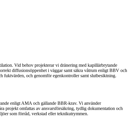
tilation. Vid behov projekterar vi dränering med kapillärbrytande
, korrekt diffusionsöppenhet i väggar samt säkra våtrum enligt BBV och
och fuktvärden, och genomför egenkontroller samt slutbesiktning.
förande enligt AMA och gällande BBR-krav. Vi använder
åra projekt omfattas av ansvarsförsäkring, tydlig dokumentation och
ljöer som förråd, verkstad eller teknikutrymmen.