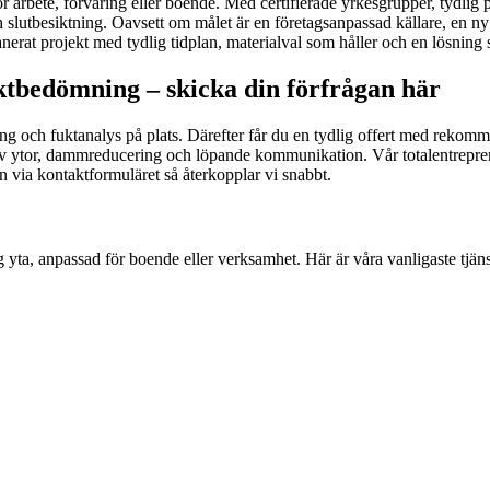
för arbete, förvaring eller boende. Med certifierade yrkesgrupper, tydlig
 slutbesiktning. Oavsett om målet är en företagsanpassad källare, en ny tv
nerat projekt med tydlig tidplan, materialval som håller och en lösning s
ktbedömning – skicka din förfrågan här
 och fuktanalys på plats. Därefter får du en tydlig offert med rekommen
ytor, dammreducering och löpande kommunikation. Vår totalentreprenad m
gan via kontaktformuläret så återkopplar vi snabbt.
dig yta, anpassad för boende eller verksamhet. Här är våra vanligaste tjä