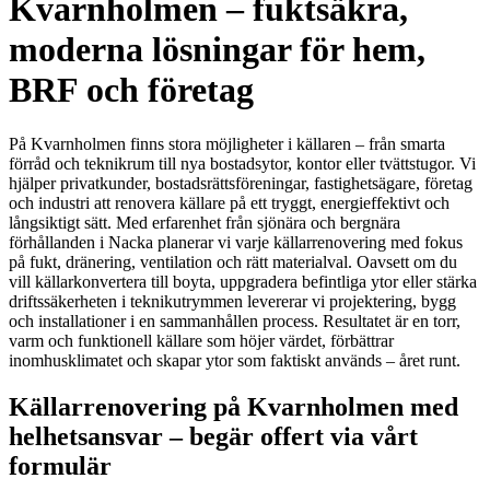
Kvarnholmen – fuktsäkra,
moderna lösningar för hem,
BRF och företag
På Kvarnholmen finns stora möjligheter i källaren – från smarta
förråd och teknikrum till nya bostadsytor, kontor eller tvättstugor. Vi
hjälper privatkunder, bostadsrättsföreningar, fastighetsägare, företag
och industri att renovera källare på ett tryggt, energieffektivt och
långsiktigt sätt. Med erfarenhet från sjönära och bergnära
förhållanden i Nacka planerar vi varje källarrenovering med fokus
på fukt, dränering, ventilation och rätt materialval. Oavsett om du
vill källarkonvertera till boyta, uppgradera befintliga ytor eller stärka
driftssäkerheten i teknikutrymmen levererar vi projektering, bygg
och installationer i en sammanhållen process. Resultatet är en torr,
varm och funktionell källare som höjer värdet, förbättrar
inomhusklimatet och skapar ytor som faktiskt används – året runt.
Källarrenovering på Kvarnholmen med
helhetsansvar – begär offert via vårt
formulär