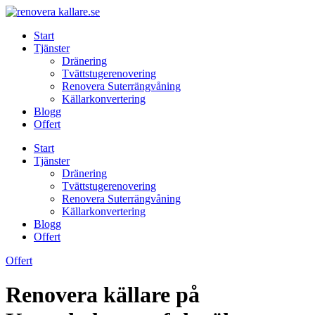
Skip
to
Start
content
Tjänster
Dränering
Tvättstugerenovering
Renovera Suterrängvåning
Källarkonvertering
Blogg
Offert
Start
Tjänster
Dränering
Tvättstugerenovering
Renovera Suterrängvåning
Källarkonvertering
Blogg
Offert
Offert
Renovera källare på