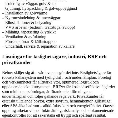
– Isolering av väggar, golv & tak
– Gjutning, flytspackling & golvuppbyggnad
– Installation av golvvärme
– Ny rumsindelning & innerväggar
– Elinstallationer & belysning
– VVS-arbeten (badrum, tvättstuga, avlopp)
– Målning, tapetsering & ytskikt
– Ventilation & avfuktning
– Fönster, dörrar & källartrappor
– Underhåll, service & reparation av källare
Lösningar för fastighetsägare, industri, BRF och
privatkunder
Behov skiljer sig åt – vår leverans gör det inte. Fastighetsägare får
robusta källarsystem med tydlig drift- och underhållsplan. Företag
och verksamheter får slitstarka ytor, optimerad logistik och
uppdaterade teknikutrymmen. BRF:er får kostnadseffektiva åtgärder
som minimerar störningar, är förankrade i föreningens
underhållsplan och följer gällande regelverk. Privatkunder får
estetiskt tilltalande boytor, extra sovrum, hemmakontor, gillestuga
eller SPA-lika badrum – alltid fuktsäkert och energieffektivt. Oavsett
uppdrag arbetar vi med fuktmätning, riskanalys och dokumenterade
egenkontroller för att säkerställa ett tryggt och spårbart resultat.