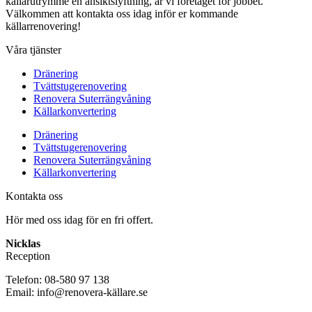
källarutrymme en ansiktslyftning, är vi företaget för jobbet.
Välkommen att kontakta oss idag inför er kommande
källarrenovering!
Våra tjänster
Dränering
Tvättstugerenovering
Renovera Suterrängvåning
Källarkonvertering
Dränering
Tvättstugerenovering
Renovera Suterrängvåning
Källarkonvertering
Kontakta oss
Hör med oss idag för en fri offert.
Nicklas
Reception
Telefon: 08-580 97 138
Email: info@renovera-källare.se