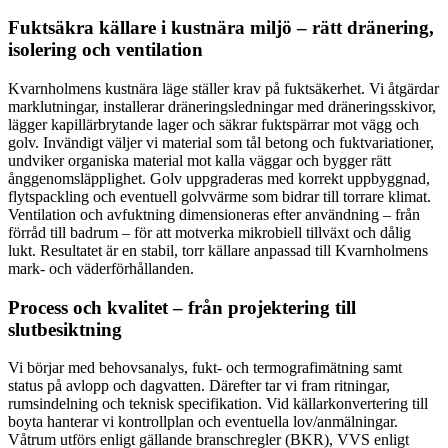
Fuktsäkra källare i kustnära miljö – rätt dränering,
isolering och ventilation
Kvarnholmens kustnära läge ställer krav på fuktsäkerhet. Vi åtgärdar
marklutningar, installerar dräneringsledningar med dräneringsskivor,
lägger kapillärbrytande lager och säkrar fuktspärrar mot vägg och
golv. Invändigt väljer vi material som tål betong och fuktvariationer,
undviker organiska material mot kalla väggar och bygger rätt
ånggenomsläpplighet. Golv uppgraderas med korrekt uppbyggnad,
flytspackling och eventuell golvvärme som bidrar till torrare klimat.
Ventilation och avfuktning dimensioneras efter användning – från
förråd till badrum – för att motverka mikrobiell tillväxt och dålig
lukt. Resultatet är en stabil, torr källare anpassad till Kvarnholmens
mark- och väderförhållanden.
Process och kvalitet – från projektering till
slutbesiktning
Vi börjar med behovsanalys, fukt- och termografimätning samt
status på avlopp och dagvatten. Därefter tar vi fram ritningar,
rumsindelning och teknisk specifikation. Vid källarkonvertering till
boyta hanterar vi kontrollplan och eventuella lov/anmälningar.
Våtrum utförs enligt gällande branschregler (BKR), VVS enligt