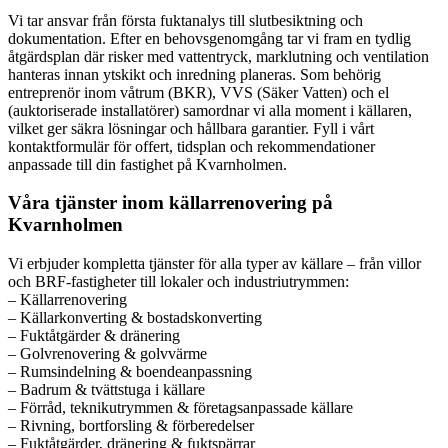
Vi tar ansvar från första fuktanalys till slutbesiktning och
dokumentation. Efter en behovsgenomgång tar vi fram en tydlig
åtgärdsplan där risker med vattentryck, marklutning och ventilation
hanteras innan ytskikt och inredning planeras. Som behörig
entreprenör inom våtrum (BKR), VVS (Säker Vatten) och el
(auktoriserade installatörer) samordnar vi alla moment i källaren,
vilket ger säkra lösningar och hållbara garantier. Fyll i vårt
kontaktformulär för offert, tidsplan och rekommendationer
anpassade till din fastighet på Kvarnholmen.
Våra tjänster inom källarrenovering på
Kvarnholmen
Vi erbjuder kompletta tjänster för alla typer av källare – från villor
och BRF-fastigheter till lokaler och industriutrymmen:
– Källarrenovering
– Källarkonverting & bostadskonverting
– Fuktåtgärder & dränering
– Golvrenovering & golvvärme
– Rumsindelning & boendeanpassning
– Badrum & tvättstuga i källare
– Förråd, teknikutrymmen & företagsanpassade källare
– Rivning, bortforsling & förberedelser
– Fuktåtgärder, dränering & fuktspärrar