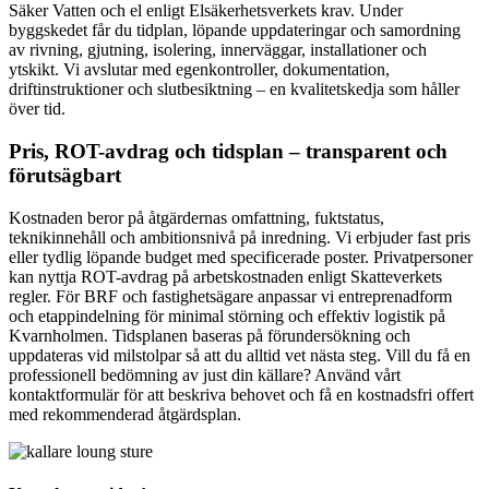
Säker Vatten och el enligt Elsäkerhetsverkets krav. Under
byggskedet får du tidplan, löpande uppdateringar och samordning
av rivning, gjutning, isolering, innerväggar, installationer och
ytskikt. Vi avslutar med egenkontroller, dokumentation,
driftinstruktioner och slutbesiktning – en kvalitetskedja som håller
över tid.
Pris, ROT-avdrag och tidsplan – transparent och
förutsägbart
Kostnaden beror på åtgärdernas omfattning, fuktstatus,
teknikinnehåll och ambitionsnivå på inredning. Vi erbjuder fast pris
eller tydlig löpande budget med specificerade poster. Privatpersoner
kan nyttja ROT-avdrag på arbetskostnaden enligt Skatteverkets
regler. För BRF och fastighetsägare anpassar vi entreprenadform
och etappindelning för minimal störning och effektiv logistik på
Kvarnholmen. Tidsplanen baseras på förundersökning och
uppdateras vid milstolpar så att du alltid vet nästa steg. Vill du få en
professionell bedömning av just din källare? Använd vårt
kontaktformulär för att beskriva behovet och få en kostnadsfri offert
med rekommenderad åtgärdsplan.