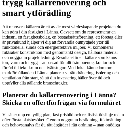
trygg källarrenovering och
smart ytförädling
Att renovera källaren är ett av de mest värdeskapande projekten du
kan göra i din fastighet i Länna. Oavsett om du representerar en
industri, ett fastighetsbolag, en bostadsrättsförening, ett företag eller
är privatkund hjälper vi dig att förvandla outnyttjade ytor till
funktionella, sunda och energieffektiva miljöer. Vi kombinerar
fuktsäker konstruktion med genomtänkt design, hållbara material
och noggrann projektledning. Resultatet är en källare som känns
torr, varm och trygg – anpassad för allt från boende, kontor och
förråd till teknikrum och tvättstugor. Med lokal kännedom om
markförhållanden i Länna planerar vi rätt dränering, isolering och
ventilation från start, så att din investering håller över tid och
uppfyller alla gällande branschregler.
Planerar du källarrenovering i Länna?
Skicka en offertförfrågan via formuläret
Vi sätter upp en tydlig plan, fast prisbild och realistisk tidslinje redan
efter första platsbesöket. Genom noggrann besiktning, fuktmätning
och behovsanalys får du rätt åtgärder i rätt ordning – utan onödiga