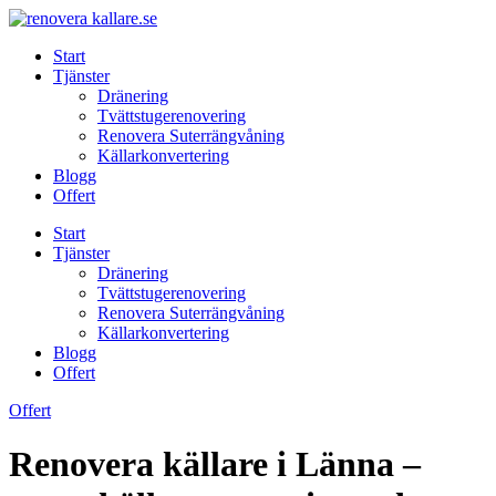
Skip
to
Start
content
Tjänster
Dränering
Tvättstugerenovering
Renovera Suterrängvåning
Källarkonvertering
Blogg
Offert
Start
Tjänster
Dränering
Tvättstugerenovering
Renovera Suterrängvåning
Källarkonvertering
Blogg
Offert
Offert
Renovera källare i Länna –