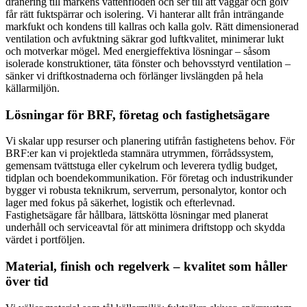
dränering till markens vattenflöden och ser till att väggar och golv
får rätt fuktspärrar och isolering. Vi hanterar allt från inträngande
markfukt och kondens till kallras och kalla golv. Rätt dimensionerad
ventilation och avfuktning säkrar god luftkvalitet, minimerar lukt
och motverkar mögel. Med energieffektiva lösningar – såsom
isolerade konstruktioner, täta fönster och behovsstyrd ventilation –
sänker vi driftkostnaderna och förlänger livslängden på hela
källarmiljön.
Lösningar för BRF, företag och fastighetsägare
Vi skalar upp resurser och planering utifrån fastighetens behov. För
BRF:er kan vi projektleda stamnära utrymmen, förrådssystem,
gemensam tvättstuga eller cykelrum och leverera tydlig budget,
tidplan och boendekommunikation. För företag och industrikunder
bygger vi robusta teknikrum, serverrum, personalytor, kontor och
lager med fokus på säkerhet, logistik och efterlevnad.
Fastighetsägare får hållbara, lättskötta lösningar med planerat
underhåll och serviceavtal för att minimera driftstopp och skydda
värdet i portföljen.
Material, finish och regelverk – kvalitet som håller
över tid