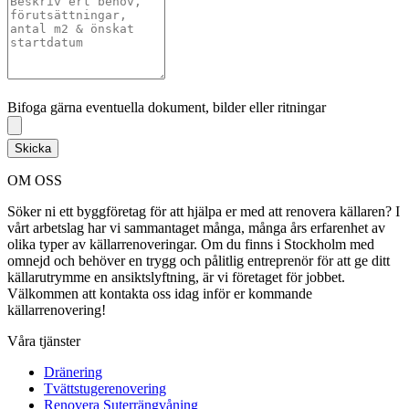
Bifoga gärna eventuella dokument, bilder eller ritningar
Bifoga gärna eventuella dokument, bilder eller ritningar
Skicka
OM OSS
Söker ni ett byggföretag för att hjälpa er med att renovera källaren? I
vårt arbetslag har vi sammantaget många, många års erfarenhet av
olika typer av källarrenoveringar. Om du finns i Stockholm med
omnejd och behöver en trygg och pålitlig entreprenör för att ge ditt
källarutrymme en ansiktslyftning, är vi företaget för jobbet.
Välkommen att kontakta oss idag inför er kommande
källarrenovering!
Våra tjänster
Dränering
Tvättstugerenovering
Renovera Suterrängvåning