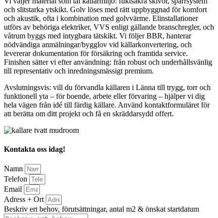
Vi väljer material som tål källarmiljö: fuktsäkra skivor, spärrsystem
och slitstarka ytskikt. Golv löses med rätt uppbyggnad för komfort
och akustik, ofta i kombination med golvvärme. Elinstallationer
utförs av behöriga elektriker, VVS enligt gällande branschregler, och
våtrum byggs med intygbara tätskikt. Vi följer BBR, hanterar
nödvändiga anmälningar/bygglov vid källarkonvertering, och
levererar dokumentation för försäkring och framtida service.
Finishen sätter vi efter användning: från robust och underhållsvänlig
till representativ och inredningsmässigt premium.
Avslutningsvis: vill du förvandla källaren i Länna till trygg, torr och
funktionell yta – för boende, arbete eller förvaring – hjälper vi dig
hela vägen från idé till färdig källare. Använd kontaktformuläret för
att berätta om ditt projekt och få en skräddarsydd offert.
Kontakta oss idag!
Namn
Telefon
Email
Adress + Ort
Beskriv ert behov, förutsättningar, antal m2 & önskat startdatum