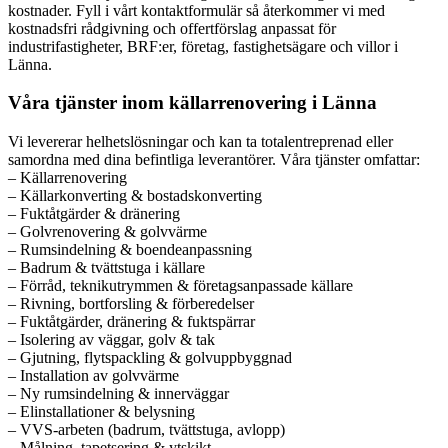
kostnader. Fyll i vårt kontaktformulär så återkommer vi med
kostnadsfri rådgivning och offertförslag anpassat för
industrifastigheter, BRF:er, företag, fastighetsägare och villor i
Länna.
Våra tjänster inom källarrenovering i Länna
Vi levererar helhetslösningar och kan ta totalentreprenad eller
samordna med dina befintliga leverantörer. Våra tjänster omfattar:
– Källarrenovering
– Källarkonverting & bostadskonverting
– Fuktåtgärder & dränering
– Golvrenovering & golvvärme
– Rumsindelning & boendeanpassning
– Badrum & tvättstuga i källare
– Förråd, teknikutrymmen & företagsanpassade källare
– Rivning, bortforsling & förberedelser
– Fuktåtgärder, dränering & fuktspärrar
– Isolering av väggar, golv & tak
– Gjutning, flytspackling & golvuppbyggnad
– Installation av golvvärme
– Ny rumsindelning & innerväggar
– Elinstallationer & belysning
– VVS-arbeten (badrum, tvättstuga, avlopp)
– Målning, tapetsering & ytskikt