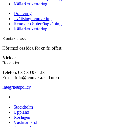
Källarkonvertering
Dränering
Tvättstugerenovering
Renovera Suterrängvåning
Källarkonvertering
Kontakta oss
Hör med oss idag för en fri offert.
Nicklas
Reception
Telefon: 08-580 97 138
Email: info@renovera-källare.se
Integritetspolicy
Fuktanalys, Utredning, Dränering & Renovering av Källare
över hela Sverige:
Stockholm
Uppland
Roslagen
Västmanland