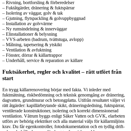
– Rivning, bortforsling & förberedelser
– Fuktåtgärder, dränering & fuktspärrar
– Isolering av väggar, golv & tak
– Gjutning, flytspackling & golvuppbyggnad
– Installation av golvvärme
– Ny rumsindelning & innerväggar
– Elinstallationer & belysning
– VVS-arbeten (badrum, tvättstuga, avlopp)
– Målning, tapetsering & ytskikt
– Ventilation & avfuktning
– Fönster, dörrar & källartrappor
– Underhåll, service & reparation av källare
Fuktsäkerhet, regler och kvalitet – rätt utfört från
start
En trygg källarrenovering börjar med fakta. Vi inleder med
fuktmätning, riskbedömning och teknisk genomgång av dränering,
dagvatten, grundmurar och betongplatta. Utifrån resultatet väljer vi
rätt åtgärder: kapillärbrytande skikt, dräneringsledning, fuktspärrar,
ventilerade konstruktioner, isolering och korrekt dimensionerad
ventilation. Våtrum byggs enligt Säker Vatten och GVK, elarbeten
utförs av behörig elektriker och alla material väljs för källarmiljöns
krav. Du får egenkontroller, fotodokumentation och en tydlig drift-