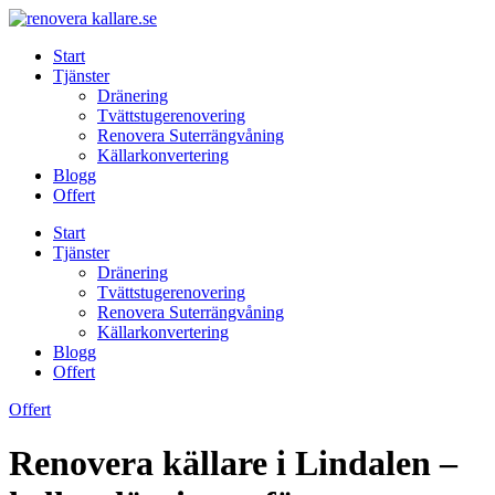
Skip
to
Start
content
Tjänster
Dränering
Tvättstugerenovering
Renovera Suterrängvåning
Källarkonvertering
Blogg
Offert
Start
Tjänster
Dränering
Tvättstugerenovering
Renovera Suterrängvåning
Källarkonvertering
Blogg
Offert
Offert
Renovera källare i Lindalen –