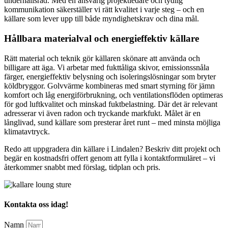
underhållsråd. Med en ansvarig projektledare och tydlig
kommunikation säkerställer vi rätt kvalitet i varje steg – och en
källare som lever upp till både myndighetskrav och dina mål.
Hållbara materialval och energieffektiv källare
Rätt material och teknik gör källaren skönare att använda och
billigare att äga. Vi arbetar med fukttåliga skivor, emissionssnåla
färger, energieffektiv belysning och isoleringslösningar som bryter
köldbryggor. Golvvärme kombineras med smart styrning för jämn
komfort och låg energiförbrukning, och ventilationsflöden optimeras
för god luftkvalitet och minskad fuktbelastning. Där det är relevant
adresserar vi även radon och tryckande markfukt. Målet är en
långlivad, sund källare som presterar året runt – med minsta möjliga
klimatavtryck.
Redo att uppgradera din källare i Lindalen? Beskriv ditt projekt och
begär en kostnadsfri offert genom att fylla i kontaktformuläret – vi
återkommer snabbt med förslag, tidplan och pris.
Kontakta oss idag!
Namn