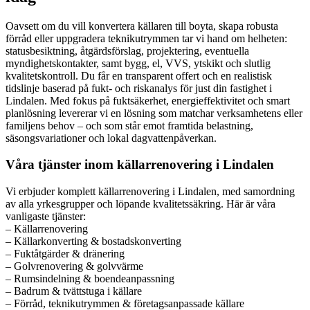
Oavsett om du vill konvertera källaren till boyta, skapa robusta
förråd eller uppgradera teknikutrymmen tar vi hand om helheten:
statusbesiktning, åtgärdsförslag, projektering, eventuella
myndighetskontakter, samt bygg, el, VVS, ytskikt och slutlig
kvalitetskontroll. Du får en transparent offert och en realistisk
tidslinje baserad på fukt- och riskanalys för just din fastighet i
Lindalen. Med fokus på fuktsäkerhet, energieffektivitet och smart
planlösning levererar vi en lösning som matchar verksamhetens eller
familjens behov – och som står emot framtida belastning,
säsongsvariationer och lokal dagvattenpåverkan.
Våra tjänster inom källarrenovering i Lindalen
Vi erbjuder komplett källarrenovering i Lindalen, med samordning
av alla yrkesgrupper och löpande kvalitetssäkring. Här är våra
vanligaste tjänster:
– Källarrenovering
– Källarkonverting & bostadskonverting
– Fuktåtgärder & dränering
– Golvrenovering & golvvärme
– Rumsindelning & boendeanpassning
– Badrum & tvättstuga i källare
– Förråd, teknikutrymmen & företagsanpassade källare