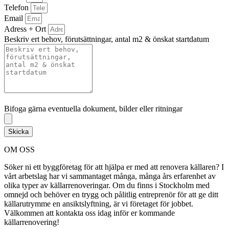
Telefon
Email
Adress + Ort
Beskriv ert behov, förutsättningar, antal m2 & önskat startdatum
Bifoga gärna eventuella dokument, bilder eller ritningar
Bifoga gärna eventuella dokument, bilder eller ritningar
Skicka
OM OSS
Söker ni ett byggföretag för att hjälpa er med att renovera källaren? I
vårt arbetslag har vi sammantaget många, många års erfarenhet av
olika typer av källarrenoveringar. Om du finns i Stockholm med
omnejd och behöver en trygg och pålitlig entreprenör för att ge ditt
källarutrymme en ansiktslyftning, är vi företaget för jobbet.
Välkommen att kontakta oss idag inför er kommande
källarrenovering!