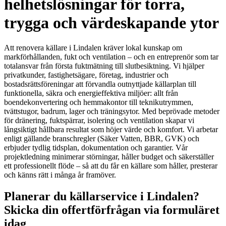
helhetslösningar för torra,
trygga och värdeskapande ytor
Att renovera källare i Lindalen kräver lokal kunskap om
markförhållanden, fukt och ventilation – och en entreprenör som tar
totalansvar från första fuktmätning till slutbesiktning. Vi hjälper
privatkunder, fastighetsägare, företag, industrier och
bostadsrättsföreningar att förvandla outnyttjade källarplan till
funktionella, säkra och energieffektiva miljöer: allt från
boendekonvertering och hemmakontor till teknikutrymmen,
tvättstugor, badrum, lager och träningsytor. Med beprövade metoder
för dränering, fuktspärrar, isolering och ventilation skapar vi
långsiktigt hållbara resultat som höjer värde och komfort. Vi arbetar
enligt gällande branschregler (Säker Vatten, BBR, GVK) och
erbjuder tydlig tidsplan, dokumentation och garantier. Vår
projektledning minimerar störningar, håller budget och säkerställer
ett professionellt flöde – så att du får en källare som håller, presterar
och känns rätt i många år framöver.
Planerar du källarservice i Lindalen?
Skicka din offertförfrågan via formuläret
idag