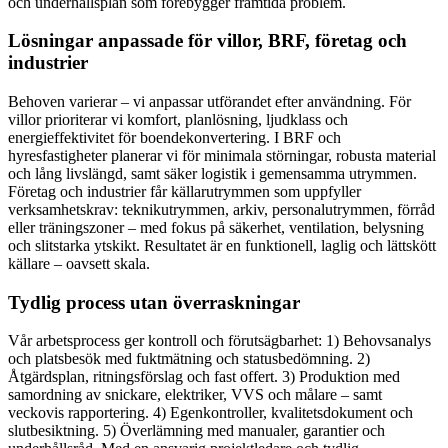
och underhållsplan som förebygger framtida problem.
Lösningar anpassade för villor, BRF, företag och
industrier
Behoven varierar – vi anpassar utförandet efter användning. För
villor prioriterar vi komfort, planlösning, ljudklass och
energieffektivitet för boendekonvertering. I BRF och
hyresfastigheter planerar vi för minimala störningar, robusta material
och lång livslängd, samt säker logistik i gemensamma utrymmen.
Företag och industrier får källarutrymmen som uppfyller
verksamhetskrav: teknikutrymmen, arkiv, personalutrymmen, förråd
eller träningszoner – med fokus på säkerhet, ventilation, belysning
och slitstarka ytskikt. Resultatet är en funktionell, laglig och lättskött
källare – oavsett skala.
Tydlig process utan överraskningar
Vår arbetsprocess ger kontroll och förutsägbarhet: 1) Behovsanalys
och platsbesök med fuktmätning och statusbedömning. 2)
Åtgärdsplan, ritningsförslag och fast offert. 3) Produktion med
samordning av snickare, elektriker, VVS och målare – samt
veckovis rapportering. 4) Egenkontroller, kvalitetsdokument och
slutbesiktning. 5) Överlämning med manualer, garantier och