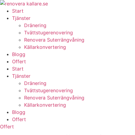
Skip
to
Start
content
Tjänster
Dränering
Tvättstugerenovering
Renovera Suterrängvåning
Källarkonvertering
Blogg
Offert
Start
Tjänster
Dränering
Tvättstugerenovering
Renovera Suterrängvåning
Källarkonvertering
Blogg
Offert
Offert