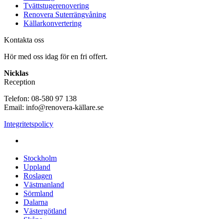
Tvättstugerenovering
Renovera Suterrängvåning
Källarkonvertering
Kontakta oss
Hör med oss idag för en fri offert.
Nicklas
Reception
Telefon: 08-580 97 138
Email: info@renovera-källare.se
Integritetspolicy
Fuktanalys, Utredning, Dränering & Renovering av Källare
över hela Sverige:
Stockholm
Uppland
Roslagen
Västmanland
Sörmland
Dalarna
Västergötland