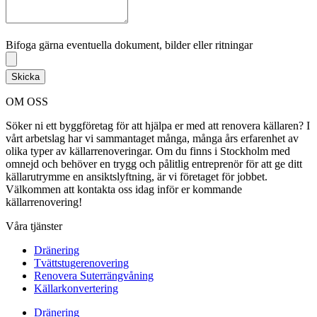
Bifoga gärna eventuella dokument, bilder eller ritningar
Bifoga gärna eventuella dokument, bilder eller ritningar
Skicka
OM OSS
Söker ni ett byggföretag för att hjälpa er med att renovera källaren? I
vårt arbetslag har vi sammantaget många, många års erfarenhet av
olika typer av källarrenoveringar. Om du finns i Stockholm med
omnejd och behöver en trygg och pålitlig entreprenör för att ge ditt
källarutrymme en ansiktslyftning, är vi företaget för jobbet.
Välkommen att kontakta oss idag inför er kommande
källarrenovering!
Våra tjänster
Dränering
Tvättstugerenovering
Renovera Suterrängvåning
Källarkonvertering
Dränering