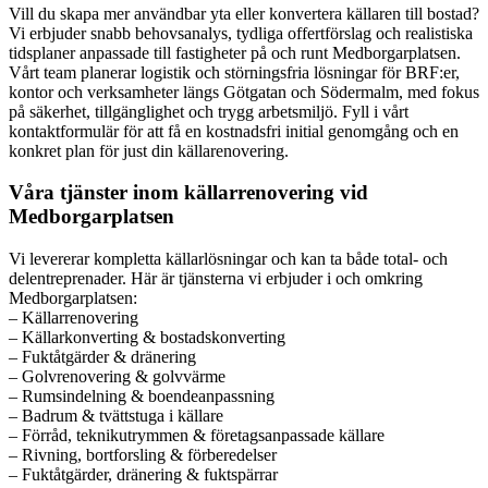
Vill du skapa mer användbar yta eller konvertera källaren till bostad?
Vi erbjuder snabb behovsanalys, tydliga offertförslag och realistiska
tidsplaner anpassade till fastigheter på och runt Medborgarplatsen.
Vårt team planerar logistik och störningsfria lösningar för BRF:er,
kontor och verksamheter längs Götgatan och Södermalm, med fokus
på säkerhet, tillgänglighet och trygg arbetsmiljö. Fyll i vårt
kontaktformulär för att få en kostnadsfri initial genomgång och en
konkret plan för just din källarenovering.
Våra tjänster inom källarrenovering vid
Medborgarplatsen
Vi levererar kompletta källarlösningar och kan ta både total- och
delentreprenader. Här är tjänsterna vi erbjuder i och omkring
Medborgarplatsen:
– Källarrenovering
– Källarkonverting & bostadskonverting
– Fuktåtgärder & dränering
– Golvrenovering & golvvärme
– Rumsindelning & boendeanpassning
– Badrum & tvättstuga i källare
– Förråd, teknikutrymmen & företagsanpassade källare
– Rivning, bortforsling & förberedelser
– Fuktåtgärder, dränering & fuktspärrar