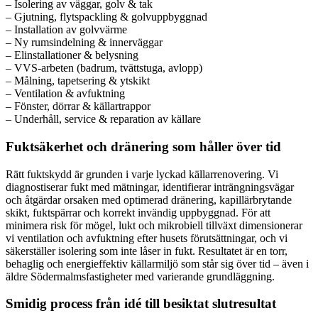
– Isolering av väggar, golv & tak
– Gjutning, flytspackling & golvuppbyggnad
– Installation av golvvärme
– Ny rumsindelning & innerväggar
– Elinstallationer & belysning
– VVS-arbeten (badrum, tvättstuga, avlopp)
– Målning, tapetsering & ytskikt
– Ventilation & avfuktning
– Fönster, dörrar & källartrappor
– Underhåll, service & reparation av källare
Fuktsäkerhet och dränering som håller över tid
Rätt fuktskydd är grunden i varje lyckad källarrenovering. Vi
diagnostiserar fukt med mätningar, identifierar inträngningsvägar
och åtgärdar orsaken med optimerad dränering, kapillärbrytande
skikt, fuktspärrar och korrekt invändig uppbyggnad. För att
minimera risk för mögel, lukt och mikrobiell tillväxt dimensionerar
vi ventilation och avfuktning efter husets förutsättningar, och vi
säkerställer isolering som inte låser in fukt. Resultatet är en torr,
behaglig och energieffektiv källarmiljö som står sig över tid – även i
äldre Södermalmsfastigheter med varierande grundläggning.
Smidig process från idé till besiktat slutresultat