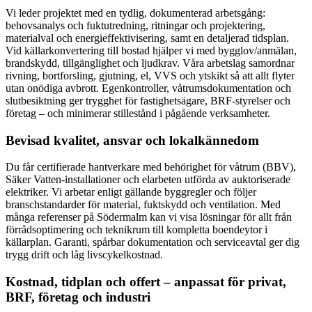
Vi leder projektet med en tydlig, dokumenterad arbetsgång:
behovsanalys och fuktutredning, ritningar och projektering,
materialval och energieffektivisering, samt en detaljerad tidsplan.
Vid källarkonvertering till bostad hjälper vi med bygglov/anmälan,
brandskydd, tillgänglighet och ljudkrav. Våra arbetslag samordnar
rivning, bortforsling, gjutning, el, VVS och ytskikt så att allt flyter
utan onödiga avbrott. Egenkontroller, våtrumsdokumentation och
slutbesiktning ger trygghet för fastighetsägare, BRF-styrelser och
företag – och minimerar stillestånd i pågående verksamheter.
Bevisad kvalitet, ansvar och lokalkännedom
Du får certifierade hantverkare med behörighet för våtrum (BBV),
Säker Vatten-installationer och elarbeten utförda av auktoriserade
elektriker. Vi arbetar enligt gällande byggregler och följer
branschstandarder för material, fuktskydd och ventilation. Med
många referenser på Södermalm kan vi visa lösningar för allt från
förrådsoptimering och teknikrum till kompletta boendeytor i
källarplan. Garanti, spårbar dokumentation och serviceavtal ger dig
trygg drift och låg livscykelkostnad.
Kostnad, tidplan och offert – anpassat för privat,
BRF, företag och industri