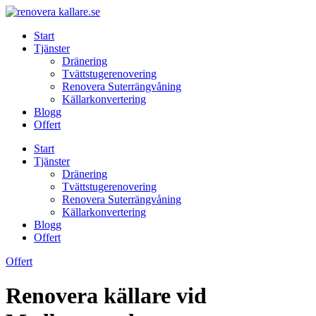
Skip
to
Start
content
Tjänster
Dränering
Tvättstugerenovering
Renovera Suterrängvåning
Källarkonvertering
Blogg
Offert
Start
Tjänster
Dränering
Tvättstugerenovering
Renovera Suterrängvåning
Källarkonvertering
Blogg
Offert
Offert
Renovera källare vid