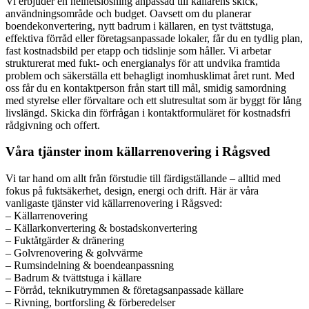
Vi erbjuder en helhetslösning anpassad till källarens skick,
användningsområde och budget. Oavsett om du planerar
boendekonvertering, nytt badrum i källaren, en tyst tvättstuga,
effektiva förråd eller företagsanpassade lokaler, får du en tydlig plan,
fast kostnadsbild per etapp och tidslinje som håller. Vi arbetar
strukturerat med fukt- och energianalys för att undvika framtida
problem och säkerställa ett behagligt inomhusklimat året runt. Med
oss får du en kontaktperson från start till mål, smidig samordning
med styrelse eller förvaltare och ett slutresultat som är byggt för lång
livslängd. Skicka din förfrågan i kontaktformuläret för kostnadsfri
rådgivning och offert.
Våra tjänster inom källarrenovering i Rågsved
Vi tar hand om allt från förstudie till färdigställande – alltid med
fokus på fuktsäkerhet, design, energi och drift. Här är våra
vanligaste tjänster vid källarrenovering i Rågsved:
– Källarrenovering
– Källarkonvertering & bostadskonvertering
– Fuktåtgärder & dränering
– Golvrenovering & golvvärme
– Rumsindelning & boendeanpassning
– Badrum & tvättstuga i källare
– Förråd, teknikutrymmen & företagsanpassade källare
– Rivning, bortforsling & förberedelser