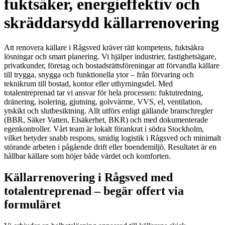
fuktsäker, energieffektiv och
skräddarsydd källarrenovering
Att renovera källare i Rågsved kräver rätt kompetens, fuktsäkra
lösningar och smart planering. Vi hjälper industrier, fastighetsägare,
privatkunder, företag och bostadsrättsföreningar att förvandla källare
till trygga, snygga och funktionella ytor – från förvaring och
teknikrum till bostad, kontor eller uthyrningsdel. Med
totalentreprenad tar vi ansvar för hela processen: fuktutredning,
dränering, isolering, gjutning, golvvärme, VVS, el, ventilation,
ytskikt och slutbesiktning. Allt utförs enligt gällande branschregler
(BBR, Säker Vatten, Elsäkerhet, BKR) och med dokumenterade
egenkontroller. Vårt team är lokalt förankrat i södra Stockholm,
vilket betyder snabb respons, smidig logistik i Rågsved och minimalt
störande arbeten i pågående drift eller boendemiljö. Resultatet är en
hållbar källare som höjer både värdet och komforten.
Källarrenovering i Rågsved med
totalentreprenad – begär offert via
formuläret