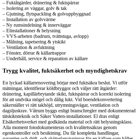
– Fuktåtgärder, dränering & fuktspärrar
– Isolering av väggar, golv & tak
– Gjutning, flytspackling & golvuppbyggnad
– Installation av golvvärme
– Ny rumsindelning & innerväggar
– Elinstallationer & belysning
– VVS-arbeten (badrum, tvättstuga, avlopp)
– Målning, tapetsering & ytskikt
– Ventilation & avfuktning
– Fönster, dörrar & källartrappor
– Underhåll, service & reparation av källare
Trygg kvalitet, fuktsäkerhet och myndighetskrav
En lyckad källarrenovering börjar med fuktsäkra beslut. Vi utför
mätningar, identifierar köldbryggor och väljer rätt åtgärder:
dränering, kapillärbrytande skikt, fuktspärrar och korrekt isolering
för att undvika mögel och dålig lukt. Vid boendekonvertering
säkerställer vi rätt takhöjd, utrymningsvägar, ventilation och
dagsljuskrav. Våtrum byggs enligt branschregler med dokumenterad
tätskiktsteknik och Säker Vatten-installationer. El dras enligt
Elsäkerhetsverket med godkända material och rätt belysningsklass.
Alla moment fotodokumenteras och kvalitetssäkras genom
egenkontroller och besiktning. Du får kompletta handlingar,
garantier och drift- och skötselanvisningar för en källare som håller