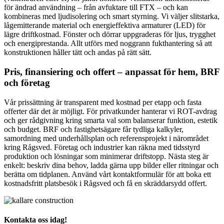
för ändrad användning – från avfuktare till FTX – och kan
kombineras med ljudisolering och smart styrning. Vi väljer slitstarka,
lågemitterande material och energieffektiva armaturer (LED) för
lägre driftkostnad. Fönster och dörrar uppgraderas för ljus, trygghet
och energiprestanda. Allt utförs med noggrann fukthantering så att
konstruktionen håller tätt och andas på rätt sätt.
Pris, finansiering och offert – anpassat för hem, BRF
och företag
Vår prissättning är transparent med kostnad per etapp och fasta
offerter där det är möjligt. För privatkunder hanterar vi ROT-avdrag
och ger rådgivning kring smarta val som balanserar funktion, estetik
och budget. BRF och fastighetsägare får tydliga kalkyler,
samordning med underhållsplan och referensprojekt i närområdet
kring Rågsved. Företag och industrier kan räkna med tidsstyrd
produktion och lösningar som minimerar driftstopp. Nästa steg är
enkelt: beskriv dina behov, ladda gärna upp bilder eller ritningar och
berätta om tidplanen. Använd vårt kontaktformulär för att boka ett
kostnadsfritt platsbesök i Rågsved och få en skräddarsydd offert.
Kontakta oss idag!