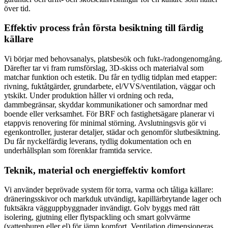
över tid.
Effektiv process från första besiktning till färdig
källare
Vi börjar med behovsanalys, platsbesök och fukt-/radongenomgång.
Därefter tar vi fram rumsförslag, 3D-skiss och materialval som
matchar funktion och estetik. Du får en tydlig tidplan med etapper:
rivning, fuktåtgärder, grundarbete, el/VVS/ventilation, väggar och
ytskikt. Under produktion håller vi ordning och reda,
dammbegränsar, skyddar kommunikationer och samordnar med
boende eller verksamhet. För BRF och fastighetsägare planerar vi
etappvis renovering för minimal störning. Avslutningsvis gör vi
egenkontroller, justerar detaljer, städar och genomför slutbesiktning.
Du får nyckelfärdig leverans, tydlig dokumentation och en
underhållsplan som förenklar framtida service.
Teknik, material och energieffektiv komfort
Vi använder beprövade system för torra, varma och tåliga källare:
dräneringsskivor och markduk utvändigt, kapillärbrytande lager och
fuktsäkra vägguppbyggnader invändigt. Golv byggs med rätt
isolering, gjutning eller flytspackling och smart golvvärme
(vattenburen eller el) för jämn komfort. Ventilation dimensioneras