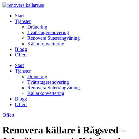
Skip
to
Start
content
Tjänster
Dränering
Tvättstugerenovering
Renovera Suterrängvåning
Källarkonvertering
Blogg
Offert
Start
Tjänster
Dränering
Tvättstugerenovering
Renovera Suterrängvåning
Källarkonvertering
Blogg
Offert
Offert
Renovera källare i Rågsved –