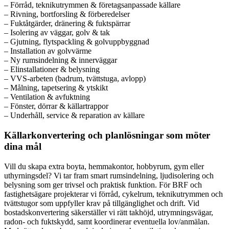
– Förråd, teknikutrymmen & företagsanpassade källare
– Rivning, bortforsling & förberedelser
– Fuktåtgärder, dränering & fuktspärrar
– Isolering av väggar, golv & tak
– Gjutning, flytspackling & golvuppbyggnad
– Installation av golvvärme
– Ny rumsindelning & innerväggar
– Elinstallationer & belysning
– VVS-arbeten (badrum, tvättstuga, avlopp)
– Målning, tapetsering & ytskikt
– Ventilation & avfuktning
– Fönster, dörrar & källartrappor
– Underhåll, service & reparation av källare
Källarkonvertering och planlösningar som möter
dina mål
Vill du skapa extra boyta, hemmakontor, hobbyrum, gym eller
uthyrningsdel? Vi tar fram smart rumsindelning, ljudisolering och
belysning som ger trivsel och praktisk funktion. För BRF och
fastighetsägare projekterar vi förråd, cykelrum, teknikutrymmen och
tvättstugor som uppfyller krav på tillgänglighet och drift. Vid
bostadskonvertering säkerställer vi rätt takhöjd, utrymningsvägar,
radon- och fuktskydd, samt koordinerar eventuella lov/anmälan.