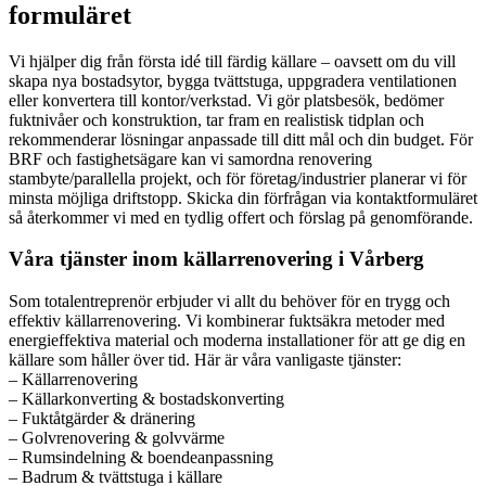
formuläret
Vi hjälper dig från första idé till färdig källare – oavsett om du vill
skapa nya bostadsytor, bygga tvättstuga, uppgradera ventilationen
eller konvertera till kontor/verkstad. Vi gör platsbesök, bedömer
fuktnivåer och konstruktion, tar fram en realistisk tidplan och
rekommenderar lösningar anpassade till ditt mål och din budget. För
BRF och fastighetsägare kan vi samordna renovering
stambyte/parallella projekt, och för företag/industrier planerar vi för
minsta möjliga driftstopp. Skicka din förfrågan via kontaktformuläret
så återkommer vi med en tydlig offert och förslag på genomförande.
Våra tjänster inom källarrenovering i Vårberg
Som totalentreprenör erbjuder vi allt du behöver för en trygg och
effektiv källarrenovering. Vi kombinerar fuktsäkra metoder med
energieffektiva material och moderna installationer för att ge dig en
källare som håller över tid. Här är våra vanligaste tjänster:
– Källarrenovering
– Källarkonverting & bostadskonverting
– Fuktåtgärder & dränering
– Golvrenovering & golvvärme
– Rumsindelning & boendeanpassning
– Badrum & tvättstuga i källare