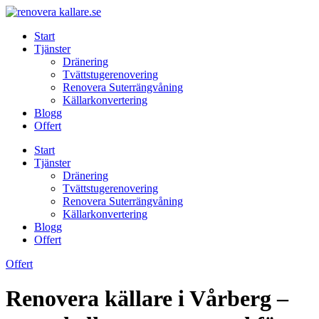
Skip
to
Start
content
Tjänster
Dränering
Tvättstugerenovering
Renovera Suterrängvåning
Källarkonvertering
Blogg
Offert
Start
Tjänster
Dränering
Tvättstugerenovering
Renovera Suterrängvåning
Källarkonvertering
Blogg
Offert
Offert
Renovera källare i Vårberg –