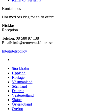
Källarkonvertering
Kontakta oss
Hör med oss idag för en fri offert.
Nicklas
Reception
Telefon: 08-580 97 138
Email: info@renovera-källare.se
Integritetspolicy
Fuktanalys, Utredning, Dränering & Renovering av Källare
över hela Sverige:
Stockholm
Uppland
Roslagen
Västmanland
Sörmland
Dalarna
Västergötland
Skåne
Östergötland
Örebro