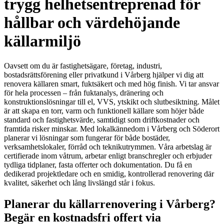
trygg helhetsentreprenad för
hållbar och värdehöjande
källarmiljö
Oavsett om du är fastighetsägare, företag, industri,
bostadsrättsförening eller privatkund i Vårberg hjälper vi dig att
renovera källaren smart, fuktsäkert och med hög finish. Vi tar ansvar
för hela processen – från fuktanalys, dränering och
konstruktionslösningar till el, VVS, ytskikt och slutbesiktning. Målet
är att skapa en torr, varm och funktionell källare som höjer både
standard och fastighetsvärde, samtidigt som driftkostnader och
framtida risker minskar. Med lokalkännedom i Vårberg och Söderort
planerar vi lösningar som fungerar för både bostäder,
verksamhetslokaler, förråd och teknikutrymmen. Våra arbetslag är
certifierade inom våtrum, arbetar enligt branschregler och erbjuder
tydliga tidplaner, fasta offerter och dokumentation. Du få en
dedikerad projektledare och en smidig, kontrollerad renovering där
kvalitet, säkerhet och lång livslängd står i fokus.
Planerar du källarrenovering i Vårberg?
Begär en kostnadsfri offert via