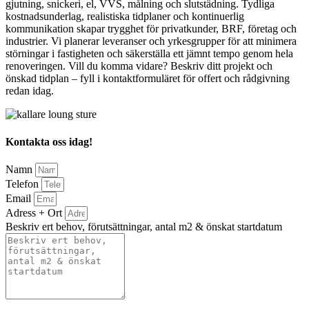
gjutning, snickeri, el, VVS, målning och slutstädning. Tydliga
kostnadsunderlag, realistiska tidplaner och kontinuerlig
kommunikation skapar trygghet för privatkunder, BRF, företag och
industrier. Vi planerar leveranser och yrkesgrupper för att minimera
störningar i fastigheten och säkerställa ett jämnt tempo genom hela
renoveringen. Vill du komma vidare? Beskriv ditt projekt och
önskad tidplan – fyll i kontaktformuläret för offert och rådgivning
redan idag.
Kontakta oss idag!
Namn
Telefon
Email
Adress + Ort
Beskriv ert behov, förutsättningar, antal m2 & önskat startdatum
Bifoga gärna eventuella dokument, bilder eller ritningar