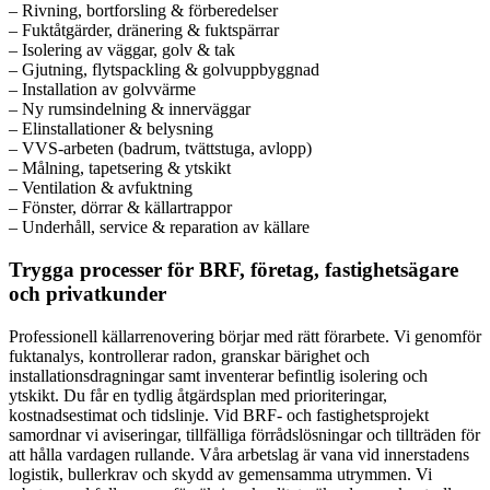
– Rivning, bortforsling & förberedelser
– Fuktåtgärder, dränering & fuktspärrar
– Isolering av väggar, golv & tak
– Gjutning, flytspackling & golvuppbyggnad
– Installation av golvvärme
– Ny rumsindelning & innerväggar
– Elinstallationer & belysning
– VVS-arbeten (badrum, tvättstuga, avlopp)
– Målning, tapetsering & ytskikt
– Ventilation & avfuktning
– Fönster, dörrar & källartrappor
– Underhåll, service & reparation av källare
Trygga processer för BRF, företag, fastighetsägare
och privatkunder
Professionell källarrenovering börjar med rätt förarbete. Vi genomför
fuktanalys, kontrollerar radon, granskar bärighet och
installationsdragningar samt inventerar befintlig isolering och
ytskikt. Du får en tydlig åtgärdsplan med prioriteringar,
kostnadsestimat och tidslinje. Vid BRF- och fastighetsprojekt
samordnar vi aviseringar, tillfälliga förrådslösningar och tillträden för
att hålla vardagen rullande. Våra arbetslag är vana vid innerstadens
logistik, bullerkrav och skydd av gemensamma utrymmen. Vi