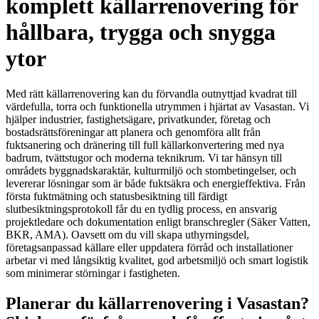
komplett källarrenovering för
hållbara, trygga och snygga
ytor
Med rätt källarrenovering kan du förvandla outnyttjad kvadrat till
värdefulla, torra och funktionella utrymmen i hjärtat av Vasastan. Vi
hjälper industrier, fastighetsägare, privatkunder, företag och
bostadsrättsföreningar att planera och genomföra allt från
fuktsanering och dränering till full källarkonvertering med nya
badrum, tvättstugor och moderna teknikrum. Vi tar hänsyn till
områdets byggnadskaraktär, kulturmiljö och stombetingelser, och
levererar lösningar som är både fuktsäkra och energieffektiva. Från
första fuktmätning och statusbesiktning till färdigt
slutbesiktningsprotokoll får du en tydlig process, en ansvarig
projektledare och dokumentation enligt branschregler (Säker Vatten,
BKR, AMA). Oavsett om du vill skapa uthyrningsdel,
företagsanpassad källare eller uppdatera förråd och installationer
arbetar vi med långsiktig kvalitet, god arbetsmiljö och smart logistik
som minimerar störningar i fastigheten.
Planerar du källarrenovering i Vasastan?