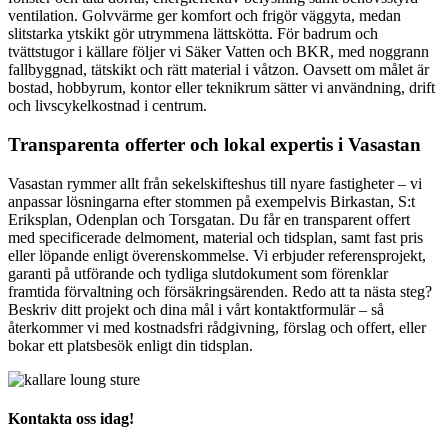
ventilation. Golvvärme ger komfort och frigör väggyta, medan
slitstarka ytskikt gör utrymmena lättskötta. För badrum och
tvättstugor i källare följer vi Säker Vatten och BKR, med noggrann
fallbyggnad, tätskikt och rätt material i våtzon. Oavsett om målet är
bostad, hobbyrum, kontor eller teknikrum sätter vi användning, drift
och livscykelkostnad i centrum.
Transparenta offerter och lokal expertis i Vasastan
Vasastan rymmer allt från sekelskifteshus till nyare fastigheter – vi
anpassar lösningarna efter stommen på exempelvis Birkastan, S:t
Eriksplan, Odenplan och Torsgatan. Du får en transparent offert
med specificerade delmoment, material och tidsplan, samt fast pris
eller löpande enligt överenskommelse. Vi erbjuder referensprojekt,
garanti på utförande och tydliga slutdokument som förenklar
framtida förvaltning och försäkringsärenden. Redo att ta nästa steg?
Beskriv ditt projekt och dina mål i vårt kontaktformulär – så
återkommer vi med kostnadsfri rådgivning, förslag och offert, eller
bokar ett platsbesök enligt din tidsplan.
Kontakta oss idag!