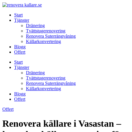
Skip
to
Start
content
Tjänster
Dränering
Tvättstugerenovering
Renovera Suterrängvåning
Källarkonvertering
Blogg
Offert
Start
Tjänster
Dränering
Tvättstugerenovering
Renovera Suterrängvåning
Källarkonvertering
Blogg
Offert
Offert
Renovera källare i Vasastan –