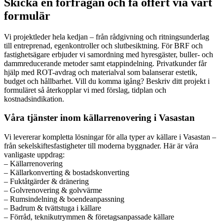
Skicka en förfrågan och få offert via vårt
formulär
Vi projektleder hela kedjan – från rådgivning och ritningsunderlag
till entreprenad, egenkontroller och slutbesiktning. För BRF och
fastighetsägare erbjuder vi samordning med hyresgäster, buller- och
dammreducerande metoder samt etappindelning. Privatkunder får
hjälp med ROT-avdrag och materialval som balanserar estetik,
budget och hållbarhet. Vill du komma igång? Beskriv ditt projekt i
formuläret så återkopplar vi med förslag, tidplan och
kostnadsindikation.
Våra tjänster inom källarrenovering i Vasastan
Vi levererar kompletta lösningar för alla typer av källare i Vasastan –
från sekelskiftesfastigheter till moderna byggnader. Här är våra
vanligaste uppdrag:
– Källarrenovering
– Källarkonverting & bostadskonverting
– Fuktåtgärder & dränering
– Golvrenovering & golvvärme
– Rumsindelning & boendeanpassning
– Badrum & tvättstuga i källare
– Förråd, teknikutrymmen & företagsanpassade källare