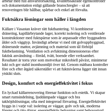
arbetar med full ansvarsförsäkring, kvalitetssäkrade egenkontroller
och dokumentation enligt gällande branschregler – så att
renoveringen blir hållbar, spårbar och enkel att förvalta.
Fuktsäkra lösningar som håller i längden
Källare i Vasastan kräver rätt fukthantering. Vi kombinerar
dränering, kapillärbrytande lager, korrekt isolering och ventilerade
konstruktioner med fuktspärrar som är anpassade efter byggnadens
ålder och väggtyp. Invändigt arbetar vi med rätt golvuppbyggnad,
dränerande mattor, avjämning och material som tål förhöjd
fuktbelastning. Ventilation och avfuktning dimensioneras efter
faktisk användning – förråd, tvätt, boende eller verksamhet.
Resultatet är torra ytor som motverkar mikrobiell påväxt, minimerar
lukt och ger stabil inomhusmiljö över tid. Genom mätbara kontroller
före och efter åtgärd säkerställer vi att fuktnivåerna ligger rätt innan
ytskikt sluts.
Design, komfort och energieffektivitet i fokus
En lyckad källarrenovering förenar funktion och estetik. Vi skapar
smart rumsindelning, ljuddämpade väggar och bra
takhöjdslösningar, ofta med integrerad förvaring. Energieffektivitet
byggs in i varje val: isolering av väggar, golv och tak, moderna
fönster och täta dörrar, energieffektiv belysning samt behovsstyrd