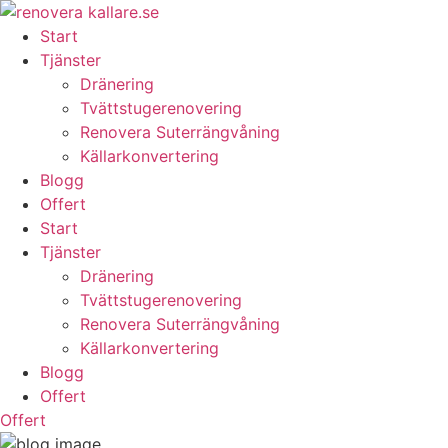
Skip
to
Start
content
Tjänster
Dränering
Tvättstugerenovering
Renovera Suterrängvåning
Källarkonvertering
Blogg
Offert
Start
Tjänster
Dränering
Tvättstugerenovering
Renovera Suterrängvåning
Källarkonvertering
Blogg
Offert
Offert