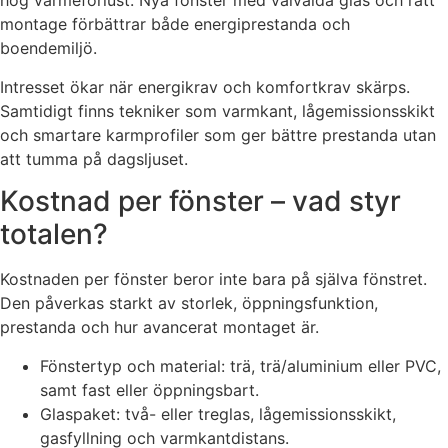
hög värmeförlust. Nya fönster med välvalda glas och rätt
montage förbättrar både energiprestanda och
boendemiljö.
Intresset ökar när energikrav och komfortkrav skärps.
Samtidigt finns tekniker som varmkant, lågemissionsskikt
och smartare karmprofiler som ger bättre prestanda utan
att tumma på dagsljuset.
Kostnad per fönster – vad styr
totalen?
Kostnaden per fönster beror inte bara på själva fönstret.
Den påverkas starkt av storlek, öppningsfunktion,
prestanda och hur avancerat montaget är.
Fönstertyp och material: trä, trä/aluminium eller PVC,
samt fast eller öppningsbart.
Glaspaket: två- eller treglas, lågemissionsskikt,
gasfyllning och varmkantdistans.