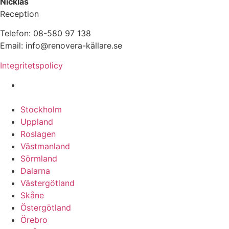
Nicklas
Reception
Telefon: 08-580 97 138
Email: info@renovera-källare.se
Integritetspolicy
Fuktanalys, Utredning, Dränering & Renovering av
Källare över hela Sverige:
Stockholm
Uppland
Roslagen
Västmanland
Sörmland
Dalarna
Västergötland
Skåne
Östergötland
Örebro