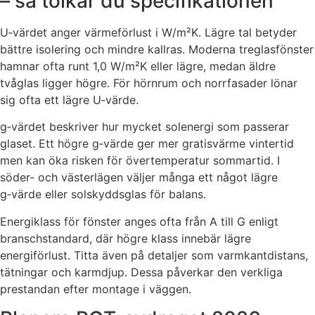
– så tolkar du specifikationen
U‑värdet anger värmeförlust i W/m²K. Lägre tal betyder
bättre isolering och mindre kallras. Moderna treglasfönster
hamnar ofta runt 1,0 W/m²K eller lägre, medan äldre
tvåglas ligger högre. För hörnrum och norrfasader lönar
sig ofta ett lägre U‑värde.
g‑värdet beskriver hur mycket solenergi som passerar
glaset. Ett högre g‑värde ger mer gratisvärme vintertid
men kan öka risken för övertemperatur sommartid. I
söder- och västerlägen väljer många ett något lägre
g‑värde eller solskyddsglas för balans.
Energiklass för fönster anges ofta från A till G enligt
branschstandard, där högre klass innebär lägre
energiförlust. Titta även på detaljer som varmkantdistans,
tätningar och karmdjup. Dessa påverkar den verkliga
prestandan efter montage i väggen.