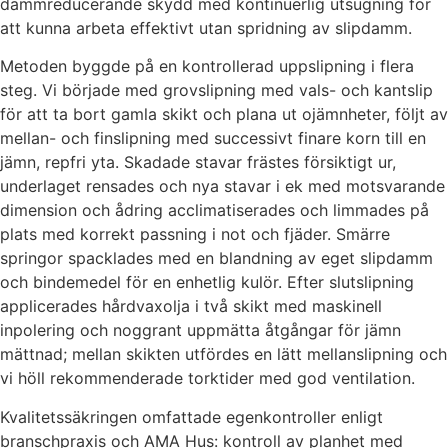
dammreducerande skydd med kontinuerlig utsugning för
att kunna arbeta effektivt utan spridning av slipdamm.
Metoden byggde på en kontrollerad uppslipning i flera
steg. Vi började med grovslipning med vals- och kantslip
för att ta bort gamla skikt och plana ut ojämnheter, följt av
mellan- och finslipning med successivt finare korn till en
jämn, repfri yta. Skadade stavar frästes försiktigt ur,
underlaget rensades och nya stavar i ek med motsvarande
dimension och ådring acclimatiserades och limmades på
plats med korrekt passning i not och fjäder. Smärre
springor spacklades med en blandning av eget slipdamm
och bindemedel för en enhetlig kulör. Efter slutslipning
applicerades hårdvaxolja i två skikt med maskinell
inpolering och noggrant uppmätta åtgångar för jämn
mättnad; mellan skikten utfördes en lätt mellanslipning och
vi höll rekommenderade torktider med god ventilation.
Kvalitetssäkringen omfattade egenkontroller enligt
branschpraxis och AMA Hus: kontroll av planhet med