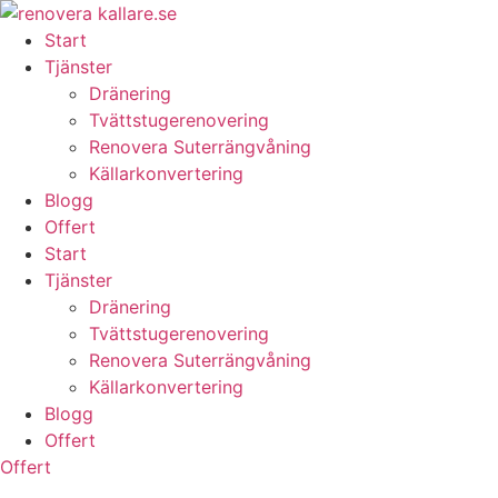
Skip
to
Start
content
Tjänster
Dränering
Tvättstugerenovering
Renovera Suterrängvåning
Källarkonvertering
Blogg
Offert
Start
Tjänster
Dränering
Tvättstugerenovering
Renovera Suterrängvåning
Källarkonvertering
Blogg
Offert
Offert