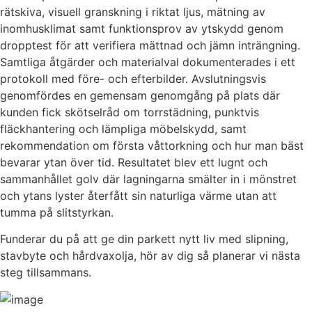
rätskiva, visuell granskning i riktat ljus, mätning av
inomhusklimat samt funktionsprov av ytskydd genom
dropptest för att verifiera mättnad och jämn inträngning.
Samtliga åtgärder och materialval dokumenterades i ett
protokoll med före- och efterbilder. Avslutningsvis
genomfördes en gemensam genomgång på plats där
kunden fick skötselråd om torrstädning, punktvis
fläckhantering och lämpliga möbelskydd, samt
rekommendation om första våttorkning och hur man bäst
bevarar ytan över tid. Resultatet blev ett lugnt och
sammanhållet golv där lagningarna smälter in i mönstret
och ytans lyster återfått sin naturliga värme utan att
tumma på slitstyrkan.
Funderar du på att ge din parkett nytt liv med slipning,
stavbyte och hårdvaxolja, hör av dig så planerar vi nästa
steg tillsammans.