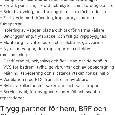
– Förråd, pannrum, IT- och teknikytor samt företagskällare
– Selektiv rivning, bortforsling och säkra förberedelser
– Fuktskydd med dränering, kapillärbrytning och
fuktspärrar
– Isolering av väggar, platta och tak för varma källare
– Betonggjutning, flytspackel och full golvuppbyggnad
– Montering av vattenburen eller elektrisk golvvärme
– Nya innerväggar, dörröppningar och effektiv
rumsindelning
– Certifierad el, belysning och fler uttag där de behövs
– VVS för badrum, tvätt, golvbrunnar och avloppsdragning
– Målning, tapetsering och slitstarka ytskikt för källmiljö
– Ventilation med FTX, frånluft eller avfuktare
– Byte av källarfönster, säker dörr och källartrappor
– Serviceavtal, förebyggande underhåll och snabba
reparationer
Trygg partner för hem, BRF och