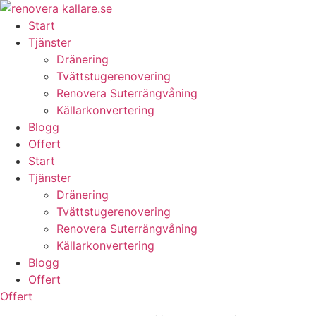
Skip
to
Start
content
Tjänster
Dränering
Tvättstugerenovering
Renovera Suterrängvåning
Källarkonvertering
Blogg
Offert
Start
Tjänster
Dränering
Tvättstugerenovering
Renovera Suterrängvåning
Källarkonvertering
Blogg
Offert
Offert