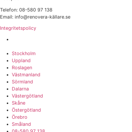
Telefon: 08-580 97 138
Email: info@renovera-källare.se
Integritetspolicy
Fuktanalys, Utredning, Dränering & Renovering av
Källare över hela Sverige:
Stockholm
Uppland
Roslagen
Västmanland
Sörmland
Dalarna
Västergötland
Skåne
Östergötland
Örebro
Småland
08-580 97 138