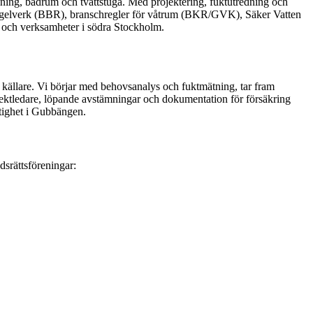
delning, badrum och tvättstuga. Med projektering, fuktutredning och
de regelverk (BBR), branschregler för våtrum (BKR/GVK), Säker Vatten
e och verksamheter i södra Stockholm.
ig källare. Vi börjar med behovsanalys och fuktmätning, tar fram
ojektledare, löpande avstämningar och dokumentation för försäkring
stighet i Gubbängen.
dsrättsföreningar: