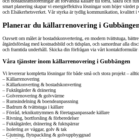
och bostadsrättsföreningar att förvandla källare till torra, säkra och 
smart planering skapar vi energieffektiva lösningar som höjer värdet 
och Elsäkerhetsverket. Vår styrka är tydlig kommunikation, kvalitet 
Planerar du källarrenovering i Gubbängen
Oavsett om målet är bostadskonvertering, en modern tvättstuga, bättre f
åtgärdsförslag med kostnadsbild och tidsplan, och samordnar alla dis
och framtida underhåll. Skicka din förfrågan via vårt kontaktformulär
Våra tjänster inom källarrenovering i Gubbängen
Vi levererar kompletta lösningar för både små och stora projekt – alltid
– Källarrenovering
– Källarkonverting & bostadskonverting
– Fuktåtgärder & dränering
– Golvrenovering & golvvärme
– Rumsindelning & boendeanpassning
– Badrum & tvättstuga i källare
– Förråd, teknikutrymmen & företagsanpassade källare
– Rivning, bortforsling & förberedelser
– Fuktåtgärder, dränering & fuktspärrar
– Isolering av väggar, golv & tak
– Gjutning, flytspackling & golvuppbyggnad