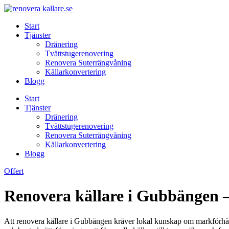
Skip
to
Start
content
Tjänster
Dränering
Tvättstugerenovering
Renovera Suterrängvåning
Källarkonvertering
Blogg
Start
Tjänster
Dränering
Tvättstugerenovering
Renovera Suterrängvåning
Källarkonvertering
Blogg
Offert
Renovera källare i Gubbängen –
Att renovera källare i Gubbängen kräver lokal kunskap om markförhålla