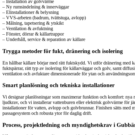
– Installation av golvvärme
– Ny rumsindelning & innerväggar
– Elinstallationer & belysning
– VVS-arbeten (badrum, tvättstuga, avlopp)
– Målning, tapetsering & ytskikt
– Ventilation & avfuktning
– Fönster, dörrar & källartrappor
– Underhåll, service & reparation av källare
Trygga metoder för fukt, dränering och isolering
En hållbar källare börjar med rätt fuktskydd. Vi utför dränering med 
fuktspärrar, rätt typ av isolering för källarväggar och golv, samt diff
ventilation och avfuktare dimensionerade för ytan och användningsområ
Smart planlösning och tekniska installationer
Vi designar planlösningar som maximerar funktion och komfort: nya ru
ljudkrav, och vi installerar vattenburen eller elektrisk golvvärme för
installationer för vatten, avlopp och golvbrunnar. Finishen sätts med 
passagesystem och robusta ytor för daglig drift.
Process, projektledning och myndighetskrav i Gubb