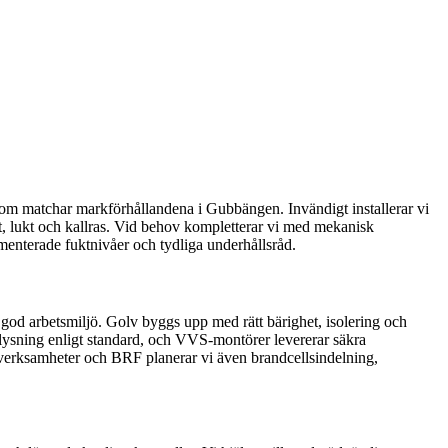
r som matchar markförhållandena i Gubbängen. Invändigt installerar vi
äxt, lukt och kallras. Vid behov kompletterar vi med mekanisk
menterade fuktnivåer och tydliga underhållsråd.
god arbetsmiljö. Golv byggs upp med rätt bärighet, isolering och
belysning enligt standard, och VVS-montörer levererar säkra
ör verksamheter och BRF planerar vi även brandcellsindelning,