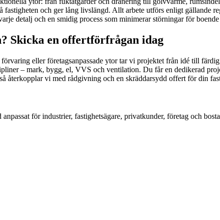
funktionella ytor: från fuktåtgärder och dränering till golvvärme, rumsin
på fastigheten och ger lång livslängd. Allt arbete utförs enligt gällan
i varje detalj och en smidig process som minimerar störningar för boend
? Skicka en offertförfrågan idag
örvaring eller företagsanpassade ytor tar vi projektet från idé till färd
cipliner – mark, bygg, el, VVS och ventilation. Du får en dedikerad pr
 så återkopplar vi med rådgivning och en skräddarsydd offert för din fa
 anpassat för industrier, fastighetsägare, privatkunder, företag och bosta