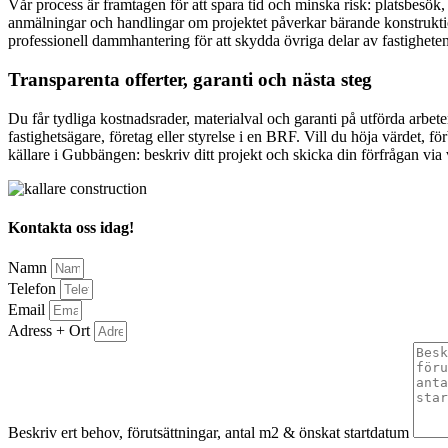
Vår process är framtagen för att spara tid och minska risk: platsbesök, 
anmälningar och handlingar om projektet påverkar bärande konstruktion
professionell dammhantering för att skydda övriga delar av fastigheten
Transparenta offerter, garanti och nästa steg
Du får tydliga kostnadsrader, materialval och garanti på utförda arbe
fastighetsägare, företag eller styrelse i en BRF. Vill du höja värdet, fö
källare i Gubbängen: beskriv ditt projekt och skicka din förfrågan vi
Kontakta oss idag!
Namn
Telefon
Email
Adress + Ort
Beskriv ert behov, förutsättningar, antal m2 & önskat startdatum