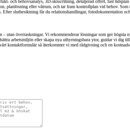
fukt- och behovsanalys, 3D-skiss/ritning, detaljerad offert, fast tidspla
, planlösning eller våtrum, och tar fram kontrollplan vid behov. Som tot
. Efter slutbesiktning får du relationshandlingar, fotodokumentation och
ten – utan överraskningar. Vi rekommenderar lösningar som ger högsta ny
rbättra arbetsmiljön eller skapa nya uthyrningsbara ytor, guidar vi dig til
a vårt kontaktformulär så återkommer vi med rådgivning och en kostnadsfr