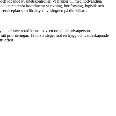
n och löpande kvalitetskontroller. Vi hjälper till med nödvändiga
alentreprenör koordinerar vi rivning, bortforsling, logistik och
 serviceplan som förlänger livslängden på din källare.
tta per investerad krona, oavsett om du är privatperson,
l rätt prioriteringar. Ta första steget mot en trygg och värdeskapande
i offert.