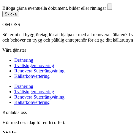
Bifoga gärna eventuella dokument, bilder eller ritningar
Bifoga gärna eventuella dokument, bilder eller ritningar
Skicka
OM OSS
Söker ni ett byggföretag för att hjälpa er med att renovera källaren?
och behöver en trygg och pålitlig entreprenör för att ge ditt källarut
Våra tjänster
Dränering
Tvättstugerenovering
Renovera Suterrängvåning
Källarkonvertering
Dränering
Tvättstugerenovering
Renovera Suterrängvåning
Källarkonvertering
Kontakta oss
Hör med oss idag för en fri offert.
Nicklas