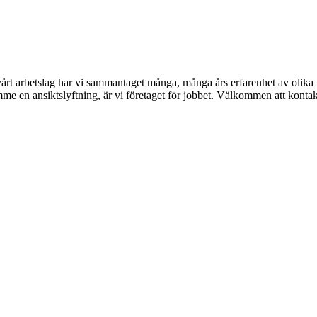
 I vårt arbetslag har vi sammantaget många, många års erfarenhet av oli
rymme en ansiktslyftning, är vi företaget för jobbet. Välkommen att kont