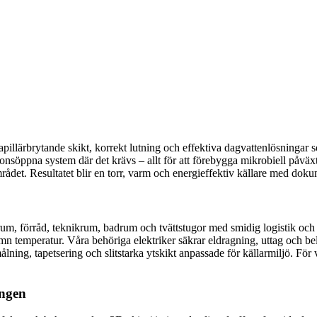
kapillärbrytande skikt, korrekt lutning och effektiva dagvattenlösninga
usionsöppna system där det krävs – allt för att förebygga mikrobiell påv
det. Resultatet blir en torr, varm och energieffektiv källare med doku
m, förråd, teknikrum, badrum och tvättstugor med smidig logistik och 
 jämn temperatur. Våra behöriga elektriker säkrar eldragning, uttag och 
målning, tapetsering och slitstarka ytskikt anpassade för källarmiljö. F
ängen