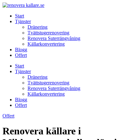
Skip
to
Start
content
Tjänster
Dränering
Tvättstugerenovering
Renovera Suterrängvåning
Källarkonvertering
Blogg
Offert
Start
Tjänster
Dränering
Tvättstugerenovering
Renovera Suterrängvåning
Källarkonvertering
Blogg
Offert
Offert
Renovera källare i