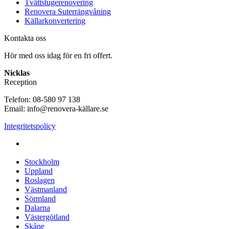
Tvättstugerenovering
Renovera Suterrängvåning
Källarkonvertering
Kontakta oss
Hör med oss idag för en fri offert.
Nicklas
Reception
Telefon: 08-580 97 138
Email: info@renovera-källare.se
Integritetspolicy
Fuktanalys, Utredning, Dränering & Renovering av Källare
över hela Sverige:
Stockholm
Uppland
Roslagen
Västmanland
Sörmland
Dalarna
Västergötland
Skåne