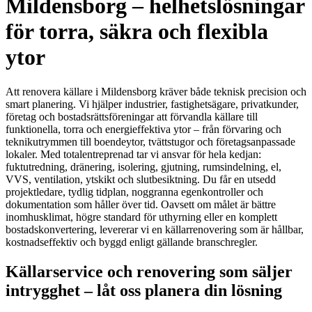
Mildensborg – helhetslösningar
för torra, säkra och flexibla
ytor
Att renovera källare i Mildensborg kräver både teknisk precision och
smart planering. Vi hjälper industrier, fastighetsägare, privatkunder,
företag och bostadsrättsföreningar att förvandla källare till
funktionella, torra och energieffektiva ytor – från förvaring och
teknikutrymmen till boendeytor, tvättstugor och företagsanpassade
lokaler. Med totalentreprenad tar vi ansvar för hela kedjan:
fuktutredning, dränering, isolering, gjutning, rumsindelning, el,
VVS, ventilation, ytskikt och slutbesiktning. Du får en utsedd
projektledare, tydlig tidplan, noggranna egenkontroller och
dokumentation som håller över tid. Oavsett om målet är bättre
inomhusklimat, högre standard för uthyrning eller en komplett
bostadskonvertering, levererar vi en källarrenovering som är hållbar,
kostnadseffektiv och byggd enligt gällande branschregler.
Källarservice och renovering som säljer
intrygghet – låt oss planera din lösning