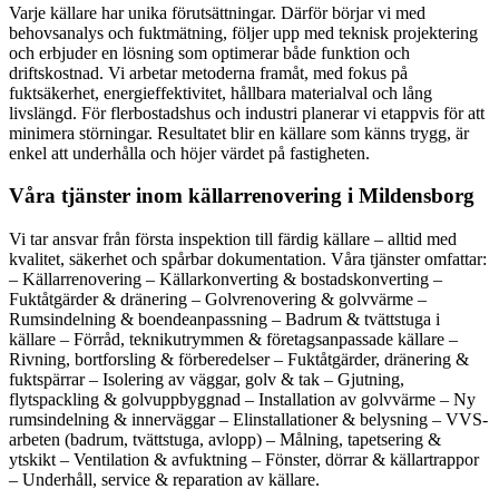
Varje källare har unika förutsättningar. Därför börjar vi med
behovsanalys och fuktmätning, följer upp med teknisk projektering
och erbjuder en lösning som optimerar både funktion och
driftskostnad. Vi arbetar metoderna framåt, med fokus på
fuktsäkerhet, energieffektivitet, hållbara materialval och lång
livslängd. För flerbostadshus och industri planerar vi etappvis för att
minimera störningar. Resultatet blir en källare som känns trygg, är
enkel att underhålla och höjer värdet på fastigheten.
Våra tjänster inom källarrenovering i Mildensborg
Vi tar ansvar från första inspektion till färdig källare – alltid med
kvalitet, säkerhet och spårbar dokumentation. Våra tjänster omfattar:
– Källarrenovering – Källarkonverting & bostadskonverting –
Fuktåtgärder & dränering – Golvrenovering & golvvärme –
Rumsindelning & boendeanpassning – Badrum & tvättstuga i
källare – Förråd, teknikutrymmen & företagsanpassade källare –
Rivning, bortforsling & förberedelser – Fuktåtgärder, dränering &
fuktspärrar – Isolering av väggar, golv & tak – Gjutning,
flytspackling & golvuppbyggnad – Installation av golvvärme – Ny
rumsindelning & innerväggar – Elinstallationer & belysning – VVS-
arbeten (badrum, tvättstuga, avlopp) – Målning, tapetsering &
ytskikt – Ventilation & avfuktning – Fönster, dörrar & källartrappor
– Underhåll, service & reparation av källare.