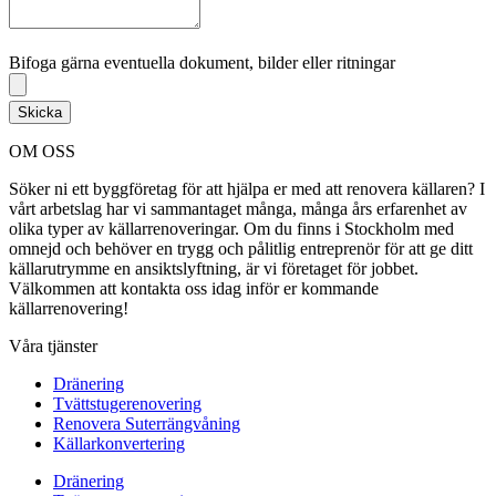
Bifoga gärna eventuella dokument, bilder eller ritningar
Bifoga gärna eventuella dokument, bilder eller ritningar
Skicka
OM OSS
Söker ni ett byggföretag för att hjälpa er med att renovera källaren? I
vårt arbetslag har vi sammantaget många, många års erfarenhet av
olika typer av källarrenoveringar. Om du finns i Stockholm med
omnejd och behöver en trygg och pålitlig entreprenör för att ge ditt
källarutrymme en ansiktslyftning, är vi företaget för jobbet.
Välkommen att kontakta oss idag inför er kommande
källarrenovering!
Våra tjänster
Dränering
Tvättstugerenovering
Renovera Suterrängvåning
Källarkonvertering
Dränering