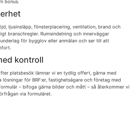
om bonus.
kerhet
d, ljusinsläpp, fönsterplacering, ventilation, brand och
nligt branschregler. Rumsindelning och innerväggar
 underlag för bygglov eller anmälan och ser till att
fort.
med kontroll
fter platsbesök lämnar vi en tydlig offert, gärna med
a lösningar för BRF:er, fastighetsägare och företag med
ktformulär – bifoga gärna bilder och mått – så återkommer vi
örfrågan via formuläret.