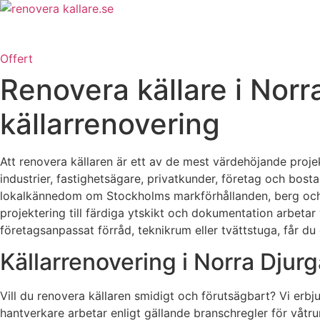
Skip
to
content
Offert
Renovera källare i Norr
källarrenovering
Att renovera källaren är ett av de mest värdehöjande projek
industrier, fastighetsägare, privatkunder, företag och bos
lokalkännedom om Stockholms markförhållanden, berg och dr
projektering till färdiga ytskikt och dokumentation arbeta
företagsanpassat förråd, teknikrum eller tvättstuga, får du 
Källarrenovering i Norra Djurg
Vill du renovera källaren smidigt och förutsägbart? Vi erbj
hantverkare arbetar enligt gällande branschregler för våtr