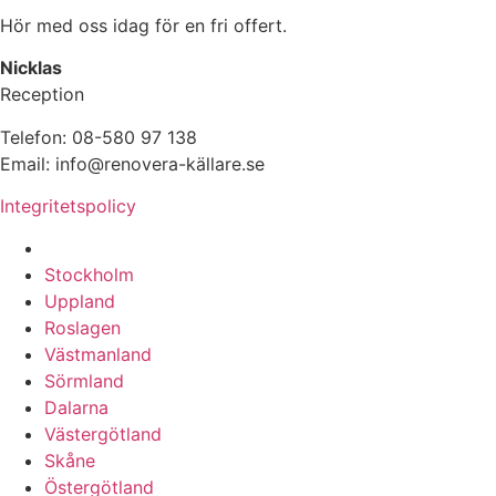
Hör med oss idag för en fri offert.
Nicklas
Reception
Telefon: 08-580 97 138
Email: info@renovera-källare.se
Integritetspolicy
Fuktanalys, Utredning, Dränering & Renovering av Käll
Stockholm
Uppland
Roslagen
Västmanland
Sörmland
Dalarna
Västergötland
Skåne
Östergötland