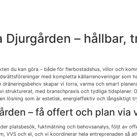
a Djurgården – hållbar,
ten du kan göra – både för flerbostadshus, villor och komme
tadsrättsföreningar med kompletta källarrenoveringar som h
äneringsbehov skapar vi torra, varma och smart planerade k
r vi strukturerat, med branschpraxis och tydliga tidsplaner
en lösning som är estetisk, energieffektiv och långsiktigt t
ården – få offert och plan via 
uder platsbesök, fuktmätning och behovsanalys, följt av offe
um, VVS och el, och vi koordinerar hela entreprenaden så at