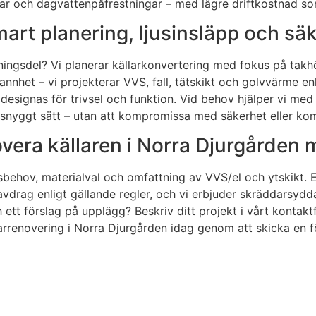
ngar och dagvattenpåfrestningar – med lägre driftkostnad s
mart planering, ljusinsläpp och sä
ingsdel? Vi planerar källarkonvertering med fokus på takhöj
nnhet – vi projekterar VVS, fall, tätskikt och golvvärme e
g designas för trivsel och funktion. Vid behov hjälper vi med
 snyggt sätt – utan att kompromissa med säkerhet eller kom
overa källaren i Norra Djurgården 
sbehov, materialval och omfattning av VVS/el och ytskikt. E
avdrag enligt gällande regler, och vi erbjuder skräddarsydd
ch ett förslag på upplägg? Beskriv ditt projekt i vårt konta
arrenovering i Norra Djurgården idag genom att skicka en f