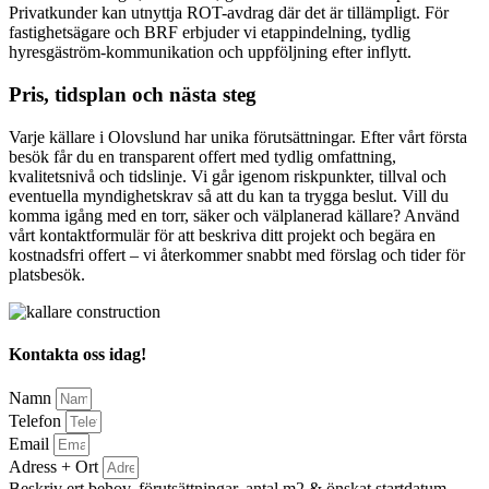
Privatkunder kan utnyttja ROT-avdrag där det är tillämpligt. För
fastighetsägare och BRF erbjuder vi etappindelning, tydlig
hyresgäström-kommunikation och uppföljning efter inflytt.
Pris, tidsplan och nästa steg
Varje källare i Olovslund har unika förutsättningar. Efter vårt första
besök får du en transparent offert med tydlig omfattning,
kvalitetsnivå och tidslinje. Vi går igenom riskpunkter, tillval och
eventuella myndighetskrav så att du kan ta trygga beslut. Vill du
komma igång med en torr, säker och välplanerad källare? Använd
vårt kontaktformulär för att beskriva ditt projekt och begära en
kostnadsfri offert – vi återkommer snabbt med förslag och tider för
platsbesök.
Kontakta oss idag!
Namn
Telefon
Email
Adress + Ort
Beskriv ert behov, förutsättningar, antal m2 & önskat startdatum