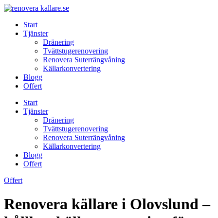
Skip
to
Start
content
Tjänster
Dränering
Tvättstugerenovering
Renovera Suterrängvåning
Källarkonvertering
Blogg
Offert
Start
Tjänster
Dränering
Tvättstugerenovering
Renovera Suterrängvåning
Källarkonvertering
Blogg
Offert
Offert
Renovera källare i Olovslund –