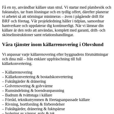
Få en ny, användbar källare utan strul. Vi startar med platsbesök och
fuktanalys, tar fram lösningar och en tydlig offert, därefter planerar
vi arbetet så att störningar minimeras – även i pågående drift för
BRF och företag. Vår projektledning håller i tidplan, samordnar
hantverkare och uppdaterar dig kontinuerligt. När vi lämnar din
källare är den redo att användas, komplett med garanti, drift- och
skötselinstruktioner samt relationshandlingar.
Våra tjänster inom källarrenovering i Olovslund
Vi anpassar varje källarenovering efter byggnadens förutsättningar
och dina mål – från enklare uppfräschning till full
källarkonvertering.
– Källarrenovering
– Källarkonvertering & bostadskonvertering
– Fuktåtgärder & dränering
– Golvrenovering & golvvärme
– Rumsindelning & boendeanpassning
– Badrum & tvättstuga i källare
– Förråd, teknikutrymmen & företagsanpassade källare
– Rivning, bortforsling & förberedelser
– Fuktåtgärder, dränering & fuktspärrar
– Isolering av väggar, golv & tak