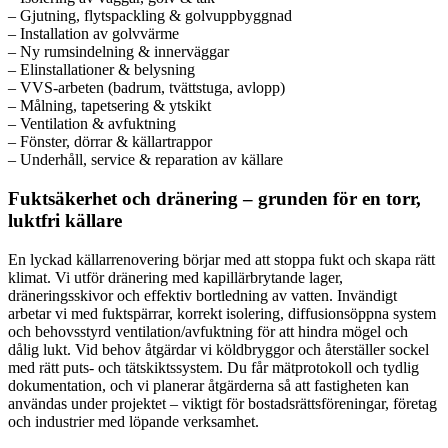
– Gjutning, flytspackling & golvuppbyggnad
– Installation av golvvärme
– Ny rumsindelning & innerväggar
– Elinstallationer & belysning
– VVS-arbeten (badrum, tvättstuga, avlopp)
– Målning, tapetsering & ytskikt
– Ventilation & avfuktning
– Fönster, dörrar & källartrappor
– Underhåll, service & reparation av källare
Fuktsäkerhet och dränering – grunden för en torr,
luktfri källare
En lyckad källarrenovering börjar med att stoppa fukt och skapa rätt
klimat. Vi utför dränering med kapillärbrytande lager,
dräneringsskivor och effektiv bortledning av vatten. Invändigt
arbetar vi med fuktspärrar, korrekt isolering, diffusionsöppna system
och behovsstyrd ventilation/avfuktning för att hindra mögel och
dålig lukt. Vid behov åtgärdar vi köldbryggor och återställer sockel
med rätt puts- och tätskiktssystem. Du får mätprotokoll och tydlig
dokumentation, och vi planerar åtgärderna så att fastigheten kan
användas under projektet – viktigt för bostadsrättsföreningar, företag
och industrier med löpande verksamhet.