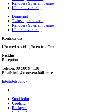
Renovera Suterrängvåning
Källarkonvertering
Dränering
Tvättstugerenovering
Renovera Suterrängvåning
Källarkonvertering
Kontakta oss
Hör med oss idag för en fri offert.
Nicklas
Reception
Telefon: 08-580 97 138
Email: info@renovera-källare.se
Integritetspolicy
Fuktanalys, Utredning, Dränering & Renovering av Källare
över hela Sverige:
Stockholm
Uppland
Roslagen