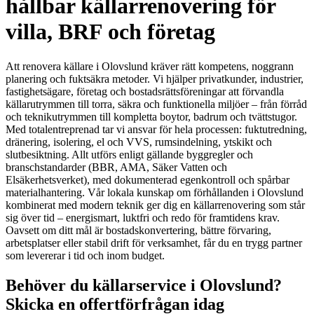
hållbar källarrenovering för
villa, BRF och företag
Att renovera källare i Olovslund kräver rätt kompetens, noggrann
planering och fuktsäkra metoder. Vi hjälper privatkunder, industrier,
fastighetsägare, företag och bostadsrättsföreningar att förvandla
källarutrymmen till torra, säkra och funktionella miljöer – från förråd
och teknikutrymmen till kompletta boytor, badrum och tvättstugor.
Med totalentreprenad tar vi ansvar för hela processen: fuktutredning,
dränering, isolering, el och VVS, rumsindelning, ytskikt och
slutbesiktning. Allt utförs enligt gällande byggregler och
branschstandarder (BBR, AMA, Säker Vatten och
Elsäkerhetsverket), med dokumenterad egenkontroll och spårbar
materialhantering. Vår lokala kunskap om förhållanden i Olovslund
kombinerat med modern teknik ger dig en källarrenovering som står
sig över tid – energismart, luktfri och redo för framtidens krav.
Oavsett om ditt mål är bostadskonvertering, bättre förvaring,
arbetsplatser eller stabil drift för verksamhet, får du en trygg partner
som levererar i tid och inom budget.
Behöver du källarservice i Olovslund?
Skicka en offertförfrågan idag