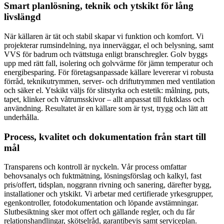
Smart planlösning, teknik och ytskikt för lång
livslängd
När källaren är tät och stabil skapar vi funktion och komfort. Vi
projekterar rumsindelning, nya innerväggar, el och belysning, samt
VVS för badrum och tvättstuga enligt branschregler. Golv byggs
upp med rätt fall, isolering och golvvärme för jämn temperatur och
energibesparing. För företagsanpassade källare levererar vi robusta
förråd, teknikutrymmen, server- och driftutrymmen med ventilation
och säker el. Ytskikt väljs för slitstyrka och estetik: målning, puts,
tapet, klinker och våtrumsskivor – allt anpassat till fuktklass och
användning. Resultatet är en källare som är tyst, trygg och lätt att
underhålla.
Process, kvalitet och dokumentation från start till
mål
Transparens och kontroll är nyckeln. Vår process omfattar
behovsanalys och fuktmätning, lösningsförslag och kalkyl, fast
pris/offert, tidsplan, noggrann rivning och sanering, därefter bygg,
installationer och ytskikt. Vi arbetar med certifierade yrkesgrupper,
egenkontroller, fotodokumentation och löpande avstämningar.
Slutbesiktning sker mot offert och gällande regler, och du får
relationshandlingar, skötselråd, garantibevis samt serviceplan.