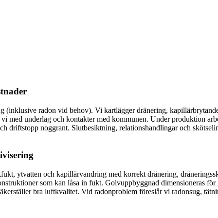
stnader
klusive radon vid behov). Vi kartlägger dränering, kapillärbrytande ski
ttar vi med underlag och kontakter med kommunen. Under produktion arbe
h driftstopp noggrant. Slutbesiktning, relationshandlingar och skötselin
ivisering
rkfukt, ytvatten och kapillärvandring med korrekt dränering, dräneringss
onstruktioner som kan låsa in fukt. Golvuppbyggnad dimensioneras för g
kerställer bra luftkvalitet. Vid radonproblem föreslår vi radonsug, tätni