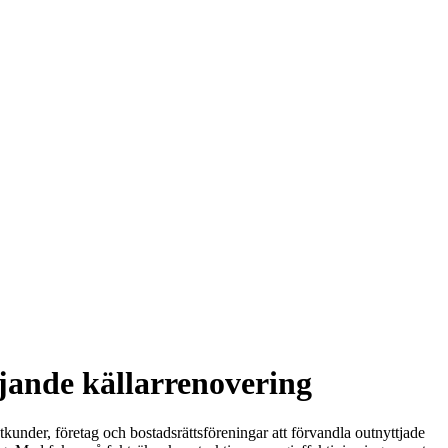
öjande källarrenovering
tkunder, företag och bostadsrättsföreningar att förvandla outnyttjade