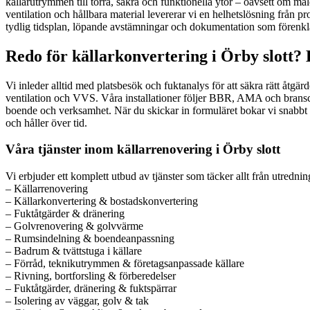
källarutrymmen till torra, säkra och funktionella ytor – oavsett om må
ventilation och hållbara material levererar vi en helhetslösning från pro
tydlig tidsplan, löpande avstämningar och dokumentation som förenklar
Redo för källarkonvertering i Örby slott? 
Vi inleder alltid med platsbesök och fuktanalys för att säkra rätt åtgä
ventilation och VVS. Våra installationer följer BBR, AMA och bransch
boende och verksamhet. När du skickar in formuläret bokar vi snabbt e
och håller över tid.
Våra tjänster inom källarrenovering i Örby slott
Vi erbjuder ett komplett utbud av tjänster som täcker allt från utrednin
– Källarrenovering
– Källarkonvertering & bostadskonvertering
– Fuktåtgärder & dränering
– Golvrenovering & golvvärme
– Rumsindelning & boendeanpassning
– Badrum & tvättstuga i källare
– Förråd, teknikutrymmen & företagsanpassade källare
– Rivning, bortforsling & förberedelser
– Fuktåtgärder, dränering & fuktspärrar
– Isolering av väggar, golv & tak