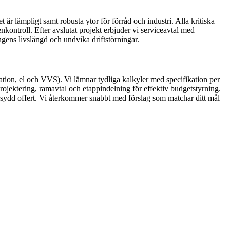
t är lämpligt samt robusta ytor för förråd och industri. Alla kritiska
kontroll. Efter avslutat projekt erbjuder vi serviceavtal med
ingens livslängd och undvika driftstörningar.
ation, el och VVS). Vi lämnar tydliga kalkyler med specifikation per
projektering, ramavtal och etappindelning för effektiv budgetstyrning.
darsydd offert. Vi återkommer snabbt med förslag som matchar ditt mål