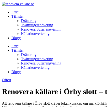
Skip
to
Start
content
Tjänster
Dränering
Tvättstugerenovering
Renovera Suterrängvåning
Källarkonvertering
Blogg
Start
Tjänster
Dränering
Tvättstugerenovering
Renovera Suterrängvåning
Källarkonvertering
Blogg
Offert
Renovera källare i Örby slott –
Att renovera källare i Örby slott kräver lokal kunskap om markförhålla