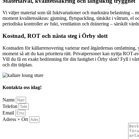
Materialval, kvalitetssäkring och långsiktig trygghet
Vi väljer material som tål fuktvariationer och marknära belastning – mög
moment kvalitetssäkras: gjutning, flytspackling, tätskikt i våtrum, el
periodiska kontroller av fukt, ventilation och dränering – särskilt vär
Kostnad, ROT och nästa steg i Örby slott
Kostnaden för källarrenovering varierar med åtgärdernas omfattning, y
moment så att du kan prioritera rätt. Privatpersoner kan nyttja ROT-avd
Vill du få en exakt bedömning för din fastighet i Örby slott? Fyll i v
och din tidplan.
Kontakta oss idag!
Namn
Telefon
Email
Adress + Ort