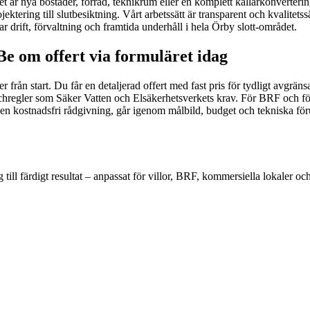
let är nya bostäder, förråd, teknikrum eller en komplett källarkonverteri
jektering till slutbesiktning. Vårt arbetssätt är transparent och kvalitet
 drift, förvaltning och framtida underhåll i hela Örby slott-området.
Be om offert via formuläret idag
rder från start. Du får en detaljerad offert med fast pris för tydligt av
regler som Säker Vatten och Elsäkerhetsverkets krav. För BRF och föret
n kostnadsfri rådgivning, går igenom målbild, budget och tekniska förut
g till färdigt resultat – anpassat för villor, BRF, kommersiella lokaler oc