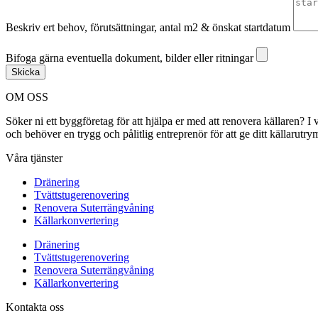
Beskriv ert behov, förutsättningar, antal m2 & önskat startdatum
Bifoga gärna eventuella dokument, bilder eller ritningar
Bifoga gärna eventuella dokument, bilder eller ritningar
Skicka
OM OSS
Söker ni ett byggföretag för att hjälpa er med att renovera källaren?
och behöver en trygg och pålitlig entreprenör för att ge ditt källarut
Våra tjänster
Dränering
Tvättstugerenovering
Renovera Suterrängvåning
Källarkonvertering
Dränering
Tvättstugerenovering
Renovera Suterrängvåning
Källarkonvertering
Kontakta oss