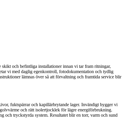
kt och befintliga installationer innan vi tar fram ritningar,
tar vi med daglig egenkontroll, fotodokumentation och tydlig
struktioner lämnas över så att förvaltning och framtida service blir
kivor, fuktspärrar och kapillärbrytande lager. Invändigt bygger vi
olvvärme och rätt isolertjocklek för lägre energiförbrukning.
ng och tryckstyrda system. Resultatet blir en torr, varm och sund