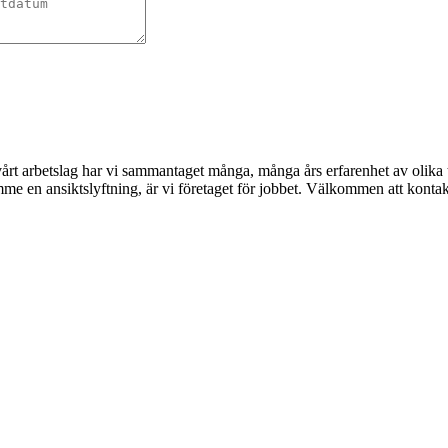
 I vårt arbetslag har vi sammantaget många, många års erfarenhet av oli
rymme en ansiktslyftning, är vi företaget för jobbet. Välkommen att kont