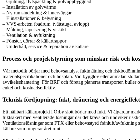
– Gjutning, flytspackling & golvuppbyggnad
– Installation av golvvärme
– Ny rumsindelning & innerväggar
– Elinstallationer & belysning
– VVS-arbeten (badrum, tvättstuga, avlopp)
– Målning, tapetsering & ytskikt
– Ventilation & avfuktning
– Fönster, dörrar & källartrappor
– Underhåll, service & reparation av källare
Process och projektstyrning som minskar risk och ko
Vår metodik börjar med behovsanalys, fuktmätning och riskbedömning (in
materialspecifikationer och tidsplan. Vid bygglov eller anmälan stö
avvikelsehantering. För BRF och företag planeras transporter, buller oc
enkel och kostnadseffektiv.
Teknisk fördjupning: fukt, dränering och energieffekt
Ett hållbart källarprojekt i Örby slott börjar med fukt. Vi åtgärdar ma
fuktsäkert med ventilerade lösningar där det krävs och undviker riskk
Ventilationslösningar som FTX eller behovsstyrd frånluft/avfuktning sä
källare som fungerar året runt.