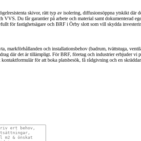
elresistenta skivor, rätt typ av isolering, diffusionsöppna ytskikt där de
 och VVS. Du får garantier på arbete och material samt dokumenterad egen
defullt för fastighetsägare och BRF i Örby slott som vill skydda invester
ta, markförhållanden och installationsbehov (badrum, tvättstuga, ventil
rag där det är tillämpligt. För BRF, företag och industrier erbjuder vi 
årt kontaktformulär för att boka platsbesök, få rådgivning och en skräd