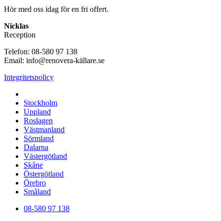
Hör med oss idag för en fri offert.
Nicklas
Reception
Telefon: 08-580 97 138
Email: info@renovera-källare.se
Integritetspolicy
Fuktanalys, Utredning, Dränering & Renovering av Källare öve
Stockholm
Uppland
Roslagen
Västmanland
Sörmland
Dalarna
Västergötland
Skåne
Östergötland
Örebro
Småland
08-580 97 138