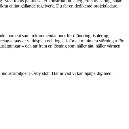
ng. Med fokus på fuktsäker konstruktion, energieffektivisering, smart
ssäkrat enligt gällande regelverk. Du får en dedikerad projektledare,
gränsade moment samt rekommendationer för dränering, isolering,
ag anpassar vi tidsplan och logistik för att minimera störningar för
sättningar – och tar fram en lösning som håller tätt, håller värmen
h industrimiljöer i Örby slott. Här är vad vi kan hjälpa dig med: